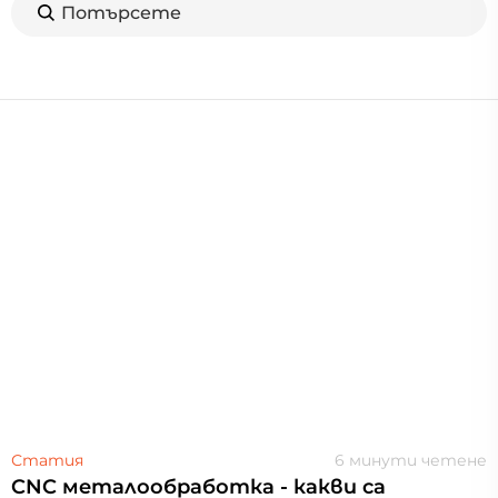
Потърсете
Статия
6 минути четене
CNC металообработка - какви са