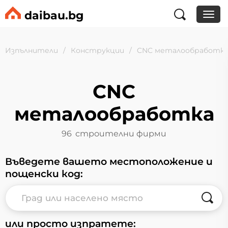
daibau.bg
Изпълнители
Конструкции
CNC металообработк
CNC
металообработка
96
строителни фирми
Въведете вашето местоположение и
пощенски код:
или просто изпратете: