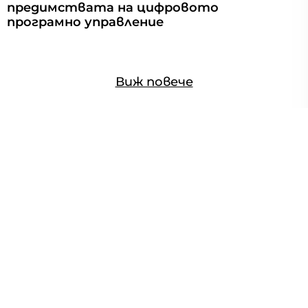
предимствата на цифровото
програмно управление
Виж повече
Най-търсените изпълнители
Боядисване, бояджия
Ремонт на покриви
Фасада
Водопроводчик
Електротехник, електроинсталации
Архитект
Ново строителство
Ремонт на баня
Фирми за почистване
Поддръжка на дома
Градинарски услуги, градинари
Сглобяване на мебели, кухни
Поставяне на гипсокартон
Интериорни врати
Фаянс, теракот
Майстори за паркет