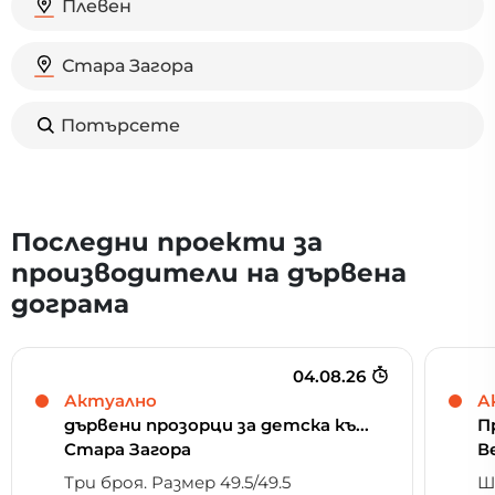
Плевен
Стара Загора
Потърсете
Последни проекти зa
производители на дървена
дограма
04.08.26
Актуално
А
дървени прозорци за детска къ...
П
Стара Загора
В
Три броя. Размер 49.5/49.5
Ш