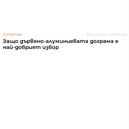
Статия
8 минути четене
Защо дървено-алуминиевата дограма е
най-добрият избор