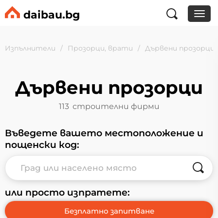
daibau.bg
Изпълнители
Прозорци, врати
Дървени прозорци
Дървени прозорци
113
строителни фирми
Въведете вашето местоположение и
пощенски код:
или просто изпратете: