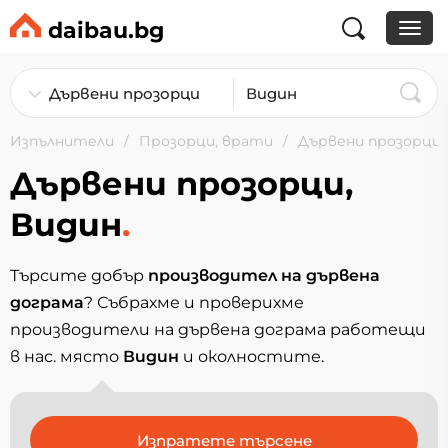
daibau.bg
Изпълнители
Прозорци, врати
Дървени прозорци
Дървени прозорци,
Видин
.
Търсите добър
производител на дървена
дограма
? Събрахме и проверихме
производители на дървена дограма работещи
в нас. място
Видин
и околностите.