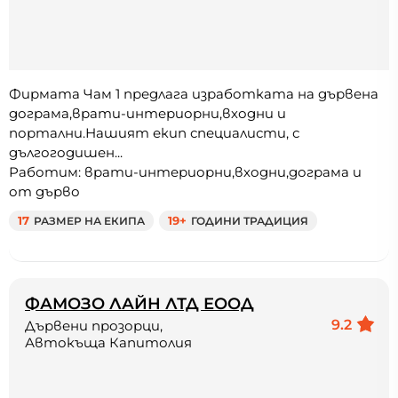
Фирмата Чам 1 предлага изработката на дървена
дограма,врати-интериорни,входни и
портални.Нашият екип специалисти, с
дългогодишен...
Работим: врати-интериорни,входни,дограма и
от дърво
17
РАЗМЕР НА ЕКИПА
19+
ГОДИНИ ТРАДИЦИЯ
ФАМОЗО ЛАЙН ЛТД ЕООД
9.2
Дървени прозорци,
Автокъща Капитолия