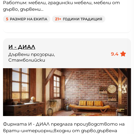
Работим: мебели, градински мебели, мебели от
дърво, дървени...
5
РАЗМЕР НА ЕКИПА
21+
ГОДИНИ ТРАДИЦИЯ
И - ДИАЛ
9.4
Дървени прозорци,
Стамболийски
Фирмата И - ДИАЛ предлага производството на
врати-интериорни,входни от дърво,дървена