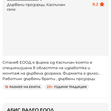
9.2
Дървени прозорци, Каспичан
село
Станев ЕООД е фирма од Каспичан която е
специялизиана в областта на изработка и
монтаж на дървена дограма. Фирмата е дълго...
Работим: дървени врати , дървени прозорци
16
РАЗМЕР НА ЕКИПА
23+
ГОДИНИ ТРАДИЦИЯ
АБИС ВАЛЕО ЕООД