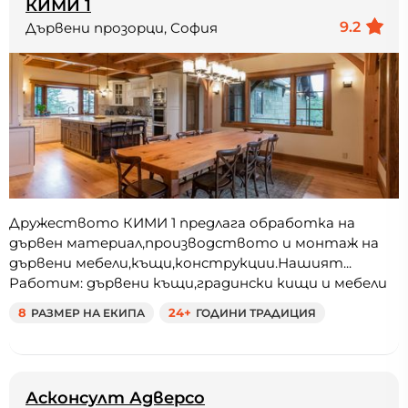
КИМИ 1
9.2
Дървени прозорци, София
Дружеството КИМИ 1 предлага обработка на
дървен материал,производството и монтаж на
дървени мебели,къщи,конструкции.Нашият...
Работим: дървени къщи,градински кищи и мебели
8
РАЗМЕР НА ЕКИПА
24+
ГОДИНИ ТРАДИЦИЯ
Асконсулт Адверсо