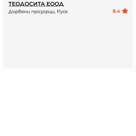
ТЕОДОСИТА ЕООД
8.4
Дървени прозорци, Русе
ТЕОДОСИТА ЕООД е русенска фирма, която
специализира дейността си в сферата на
дървената дограма, интериорните и входни
врати...
Работим: Дървена дограма, дървени врати и
прозорци.