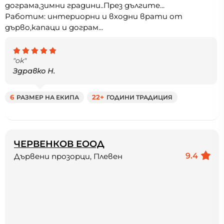
дограма,зимни градини..През дългите...
Работим: интериорни и входни врати от
дърво,капаци и дограм...
"ok"
Здравко Н.
6
РАЗМЕР НА ЕКИПА
22+
ГОДИНИ ТРАДИЦИЯ
ЧЕРВЕНКОВ ЕООД
9.4
Дървени прозорци, Плевен