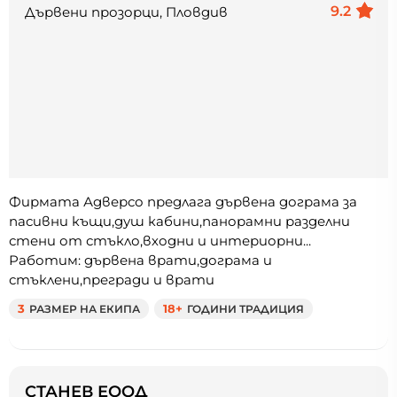
9.2
Дървени прозорци, Пловдив
Фирмата Адверсо предлага дървена дограма за
пасивни къщи,душ кабини,панорамни разделни
стени от стъкло,входни и интериорни...
Работим: дървена врати,дограма и
стъклени,прегради и врати
3
РАЗМЕР НА ЕКИПА
18+
ГОДИНИ ТРАДИЦИЯ
СТАНЕВ ЕООД