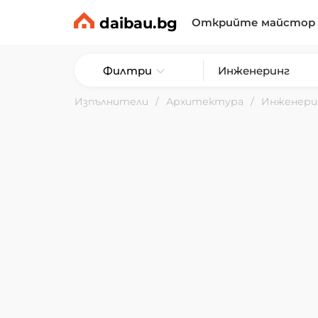
daibau.bg
Открийте майстор
Филтри
Изпълнители
Архитектура
Инженери