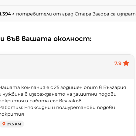
1.394
> потребители от град Стара Загора са изпрат
и във вашата околност:
7.9
Нашата компания е с 25 годишен опит в България
и чужбина в изграждането на защитни подови
покрития и работа със всякакъв...
Работим: Епоксидни и полиуретанови подови
покрития
27.5 KM