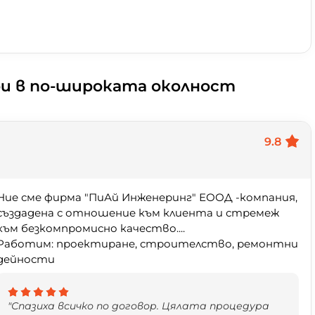
ри в по-широката околност
9.8
Ние сме фирма "ПиАй Инженеринг" ЕООД -компания,
създадена с отношение към клиента и стремеж
към безкомпромисно качество....
Работим: проектиране, строителство, ремонтни
дейности
"Спазиха всичко по договор. Цялата процедура