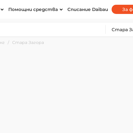
Помощни средства
Списание Daibau
За 
нг
Стара Загора