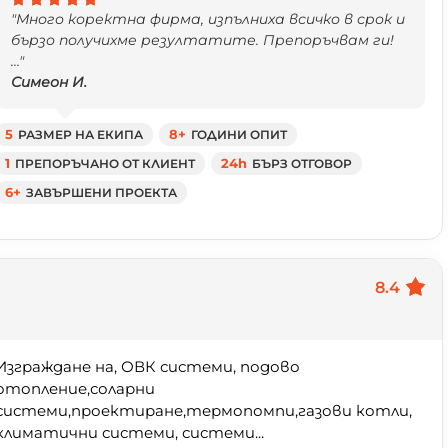
"Много коректна фирма, изпълниха всичко в срок и
бързо получихме резултатите. Препоръчвам ги!
..."
Симеон И.
5
РАЗМЕР НА ЕКИПА
8+
ГОДИНИ ОПИТ
1
ПРЕПОРЪЧАНО ОТ КЛИЕНТ
24h
БЪРЗ ОТГОВОР
6+
ЗАВЪРШЕНИ ПРОЕКТА
8.4
Изграждане на, ОВК системи, подово
отопление,соларни
системи,проектиране,термопомпи,газови котли,
климатични системи, системи...