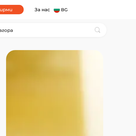
фирми
За нас
BG