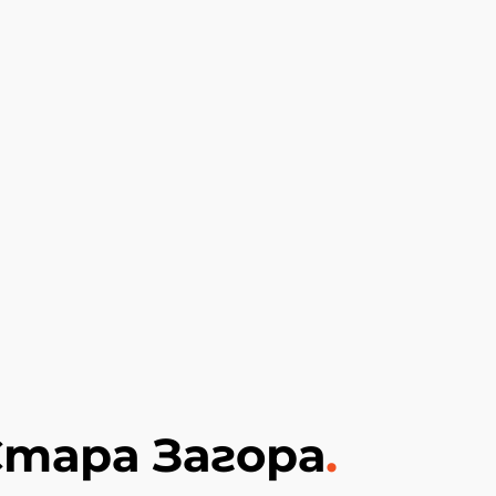
Стара Загора
.