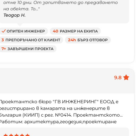
отне 10 дни. От запитването до предаването
на обекта. То..."
Теодор Н.
ОПИТЕН ИНЖЕНЕР
40
РАЗМЕР НА ЕКИПА
3
ПРЕПОРЪЧАНО ОТ КЛИЕНТ
24h
БЪРЗ ОТГОВОР
7+
ЗАВЪРШЕНИ ПРОЕКТА
9.8
Проектантско бюро "ГВ ИНЖЕНЕРИНГ" ЕООД е
регистрирано в камарата на инженерите в
България (КИИП) с рег. №0414. Проектантското...
Работим: архитектура,геодезия,проектиране