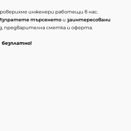
проверихме инженери работещи в нас.
Изпратете търсенето
и
заинтересовани
ед, предварителна сметка и оферта.
и безплатно!