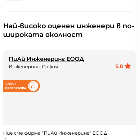
Най-високо оценен инженери в по-
широката околност
ПиАй Инженеринг ЕООД
9.8
Инженеринг, София
Ние сме фирма "ПиАй Инженеринг" ЕООД