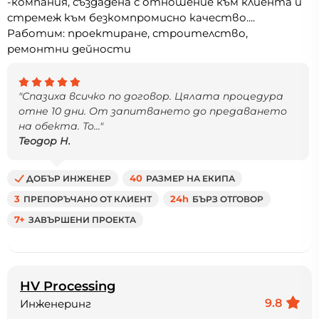
-компания, създадена с отношение към клиента и
стремеж към безкомпромисно качество....
Работим: проектиране, строителство,
ремонтни дейности
"Спазиха всичко по договор. Цялата процедура
отне 10 дни. От запитването до предаването
на обекта. То..."
Теодор Н.
ДОБЪР ИНЖЕНЕР
40
РАЗМЕР НА ЕКИПА
3
ПРЕПОРЪЧАНО ОТ КЛИЕНТ
24h
БЪРЗ ОТГОВОР
7+
ЗАВЪРШЕНИ ПРОЕКТА
HV Processing
9.8
Инженеринг