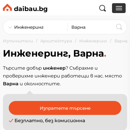
daibau.bg
Изпълнители
Архитектура
Инженеринг
Варна
Инженеринг, Варна
.
Търсите добър
инженер
? Събрахме и
проверихме инженери работещи в нас. място
Варна
и околностите.
Безплатно, без комисионна