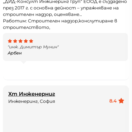
„ДИД-Консулт Инжинеринг Груп“ ЕООД е създадено
през 2017 г. с основна дейност – упражняване на
строителен надзор, оценяване...
Работим: Строителен надзор,конслутиране в
строителството,
"инж. Димитър Мунин"
Арбен
Хт Инженерниг
8.4
Инженеринг, София