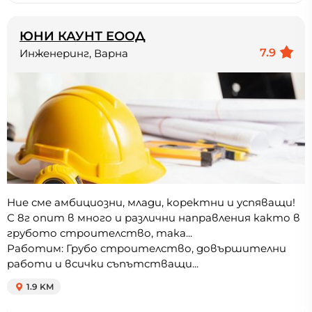
ЮНИ КАУНТ ЕООД
7.9
Инженеринг, Варна
Ние сме амбициозни, млади, коректни и успяващи!
С 8г опит в много и различни направления както в
грубото строителство, така...
Работим: Грубо строителство, довършителни
работи и всички съпътстващи...
1.9 KM