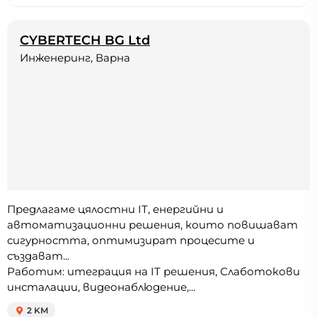
CYBERTECH BG Ltd
Инженеринг, Варна
Предлагаме цялостни IT, енергийни и
автоматизационни решения, които повишават
сигурността, оптимизират процесите и
създават...
Работим: итеграция на IT решения, Слаботокови
инсталации, видеонаблюдение,...
2 KM