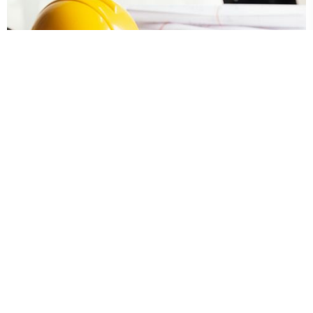
„Сами Груп 17“ ЕООД е строителна фирма,
специализирана в жилищно строителство „до
ключ“. Компанията предлага пълен набор...
Работим: Грубо строителсто
39.6 KM
Архпоинт Студио
Инженеринг, Бургаски Мин.
Бани