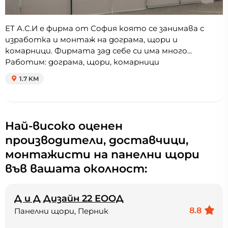
ЕТ А.С.И е фирма от София която се занимава с
изработка и монтаж на дограма, щори и
комарници. Фирмата зад себе си има много...
Работим: дограма, щори, комарници
1.7 KM
Най-високо оценен
производители, доставчици,
монтажисти на панелни щори
във вашата околност:
Д и Д Дизайн 22 ЕООД
8.8
Панелни щори, Перник