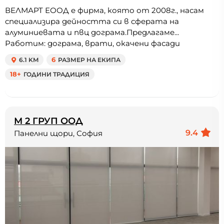
ВЕЛМАРТ ЕООД е фирма, която от 2008г., насам
специализира дейността си в сферата на
алуминиевата и пвц дограма.Предлагаме...
Работим: дограма, врати, окачени фасади
6.1 KM
6
РАЗМЕР НА ЕКИПА
18+
ГОДИНИ ТРАДИЦИЯ
М 2 ГРУП ООД
9.4
Панелни щори, София