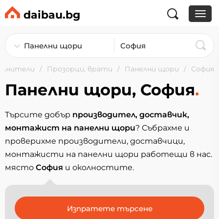
daibau.bg
ълнители
Прозорци, врати
Панелни щори
София
Панелни щори, София
.
Търсите добър
производител, доставчик,
монтажист на панелни щори
? Събрахме и
проверихме производители, доставчици,
монтажисти на панелни щори работещи в нас.
място
София
и околностите.