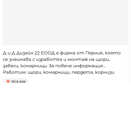
Д и Д Дизайн 22 ЕООД е фирма от Перник, която
се знаимава с изработка и монтаж на щори,
завеси, комарници. За повече информация...
Работим: щори, комарници, пердета, корнизи
20.6 KM
Ситипласт плюс
8.4
Панелни щори, Варош