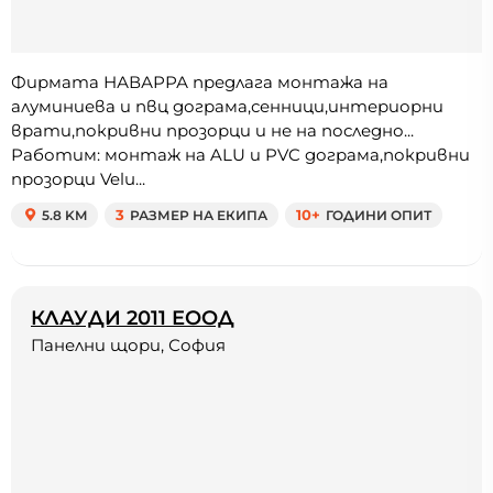
Фирмата НАВАРРА предлага монтажа на
алуминиева и пвц дограма,сенници,интериорни
врати,покривни прозорци и не на последно...
Работим: монтаж на ALU и PVC дограма,покривни
прозорци Velu...
5.8 KM
3
РАЗМЕР НА ЕКИПА
10+
ГОДИНИ ОПИТ
КЛАУДИ 2011 ЕООД
Панелни щори, София