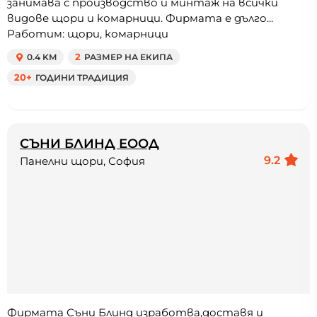
занимава с производство и минтаж на всички
видове щори и комарници. Фирмата е дълго...
Работим: щори, комарници
0.4 KM
2
РАЗМЕР НА ЕКИПА
20+
ГОДИНИ ТРАДИЦИЯ
СЪНИ БЛИНД ЕООД
9.2
Панелни щори, София
Фирмата Съни Блинд изработва,доставя и