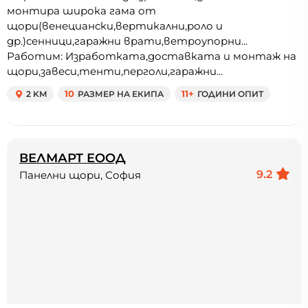
монтира широка гама от
щори(венециански,вертикални,роло и
др.)сенници,гаражни врати,ветроупорни...
Работим: Изработката,доставката и монтаж на
щори,завеси,тенти,перголи,гаражни...
2 KM
10
РАЗМЕР НА ЕКИПА
11+
ГОДИНИ ОПИТ
ВЕЛМАРТ ЕООД
9.2
Панелни щори, София