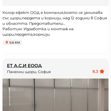
Колор ефект ООД е компания,която се занимава
със щори,пердета и корнизи, над 12 години в София
и областта. Представители...
Работим: Изработка и монтаж на
щори,пердета,корнизи
0.6 KM
ЕТ А.С.И ЕООД
8.3
Панелни щори, София