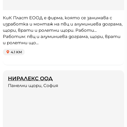
КиК Пласт ЕООД е фирма, която се занимава с
изработка и монтаж на пвц и алуминиева дограма,
щори, врати и ролетни щори. Работи...
Работим: пвц и алуминиева дограма, щори, врати
и ролетни що...
4.1 KM
НИРАЛЕКС ООД
Панелни щори, София