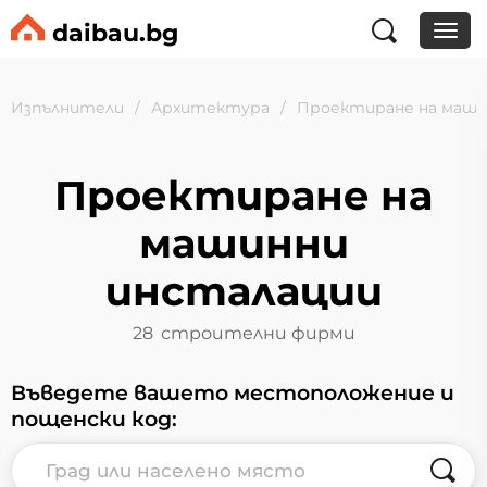
daibau.bg
Изпълнители
Архитектура
Проектиране на маши
Проектиране на
машинни
инсталации
28
строителни фирми
Въведете вашето местоположение и
пощенски код: