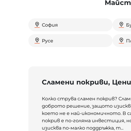
Майсто
София
Б
Русе
П
Сламени покриви, Цен
Колко струва сламен покрив? Слам
доброто решение, защото изисква
което не е най-икономичното. В 
покрив е по-голяма инвестиция, н
изисква по-малко поддръжка, т...