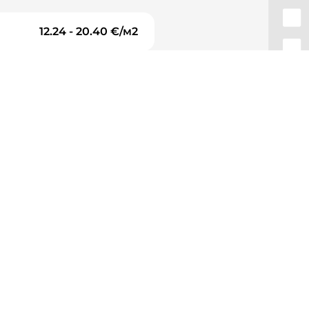
12.24 - 20.40 €/м2
и
а покриви
Фасада
т
Ново строителство
а на дома
Градинарски услуги, градинари
рни врати
Фаянс, теракот
Прозорци
 електроцентрали
Изкопни работи