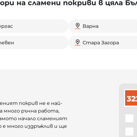
ри на сламени покриви в цяла Бъ
ургас
Варна
левен
Стара Загора
и
еният покрив не е най-
 много ръчна работа,
самото начало сламеният
о е много издръжлив и ще