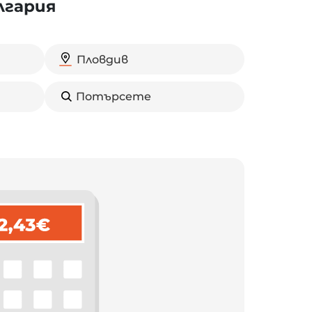
лгария
Пловдив
Потърсете