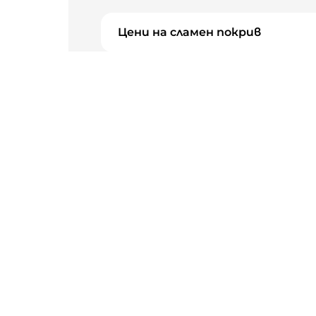
Цени на сламен покрив
Други цени за Сламени покрив
Най-търсените изпълнители
Боядисване, бояджия
Ремонт н
Електротехник,
Архитек
електроинсталации
Фирми за почистване
Поддръжк
Поставяне на гипсокартон
Интерио
Дърводелец, дърводелски услуги
Фасада
Термопомпи
Слънчеви