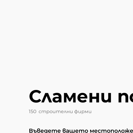
Сламени п
150
строителни фирми
Въведете вашето местоположен