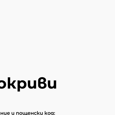
окриви
ие и пощенски код: