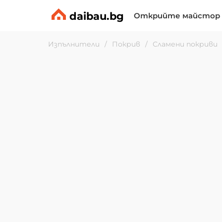
daibau.bg
Открийте майстор
Изпълнители
Покрив
Сламени покриви