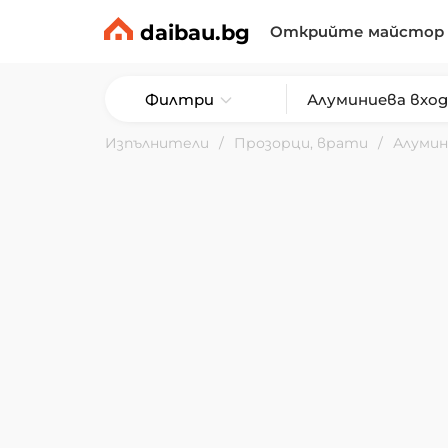
daibau.bg
Открийте майстор
Филтри
Изпълнители
Прозорци, врати
Алумин