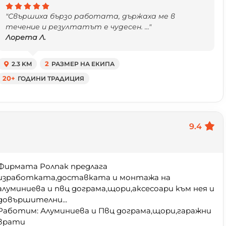
"Свършиха бързо работата, държаха ме в
течение и резултатът е чудесен. ..."
Лорета Л.
2.3 KM
2
РАЗМЕР НА ЕКИПА
20+
ГОДИНИ ТРАДИЦИЯ
9.4
Фирмата Ролпак предлага
изработката,доставката и монтажа на
алуминиева и пвц дограма,щори,аксесоари към нея и
довършителни...
Работим: Алуминиева и Пвц дограма,щори,гаражни
врати