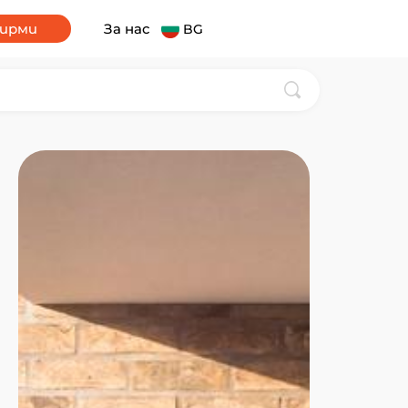
фирми
За нас
BG