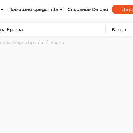
Помощни средства
Списание Daibau
За 
иева входна врата
Варна