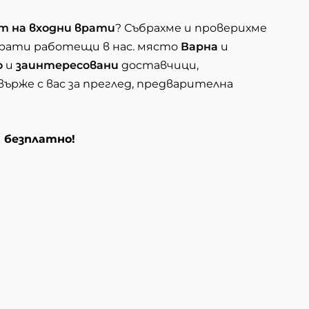
т на входни врати
? Събрахме и проверихме
рати работещи в нас. място
Варна
и
о
и
заинтересовани
доставчици,
ърже с вас за преглед, предварителна
и безплатно!