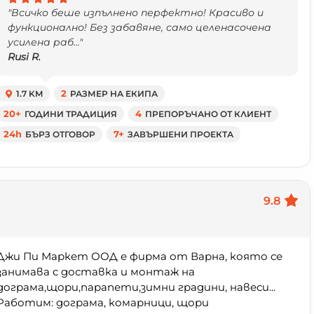
"Всичко беше изпълнено перфектно! Красиво и
функционално! Без забавяне, само целенасочена
усилена раб..."
Rusi R.
1.7 KM
2
РАЗМЕР НА ЕКИПА
20+
ГОДИНИ ТРАДИЦИЯ
4
ПРЕПОРЪЧАНО ОТ КЛИЕНТ
24h
БЪРЗ ОТГОВОР
7+
ЗАВЪРШЕНИ ПРОЕКТА
9.8
Джи Пи Маркет ООД е фирма от Варна, която се
занимава с доставка и монтаж на
дограма,щори,парапети,зимни градини, навеси...
Работим: дограма, комарници, щори