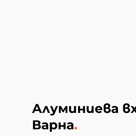
Алуминиева вх
Варна
.