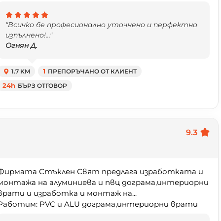
"Всичко бе професионално уточнено и перфектно
изпълнено!..."
Огнян Д.
1.7 KM
1
ПРЕПОРЪЧАНО ОТ КЛИЕНТ
24h
БЪРЗ ОТГОВОР
9.3
Фирмата Стъклен Свят предлага изработката и
монтажа на алуминиева и пвц дограма,интериорни
врати и изработка и монтаж на...
Работим: PVC и ALU дограма,интериорни врати