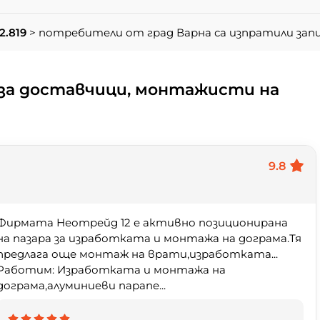
2.819
> потребители от град Варна са изпратили за
за доставчици, монтажисти на
9.8
Фирмата Неотрейд 12 е активно позиционирана
на пазара за изработката и монтажа на дограма.Тя
предлага още монтаж на врати,изработката...
Работим: Изработката и монтажа на
дограма,алуминиеви парапе...