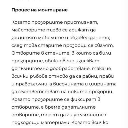
Процес на монтиране
Когато прозорците пристигнат,
майсторите първо се грижат да
защитят мебелите и обзавеждането;
след това старите прозорци се свалят.
Отворите в стените, в които са били
прозорците, обикновено изискват
допълнително дообработване, така че
всички ръбове отново да са равни, прави
и правоъгълни, а височината и ширината
да съответстват на новите прозорци.
Когато прозорците се фиксират в
отворите, е време да запълните
отворите, тоест да ги уплътните с
подходящи материали. Когато всичко