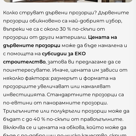
Колко струват дървени прозорци? Дървените
прозорци обикновено са най-добрият избор,
въпреки че са с около 30 % по-скъпи от
прозорци от други материали.
Цената на
дървените прозорци
може да бъде намалена и
с помощта на
субсидии за ЕКО
строителство
, затова ви предлагаме да се
поинтересувате. Иначе, цената им зависи от
няколко фактора: размерът и формата на
прозорците увеличават или намаляват
инвестицията. Стандартните прозорци са
по-евтини от панорамните прозорци.
Триъгълните или полукръгли прозорци може да
бъдат с до 40 % по-скъпи от правоъгълните.
Включва се и цената на обкова, който може да
бъде с по-добро или по-ниско качество, скрит