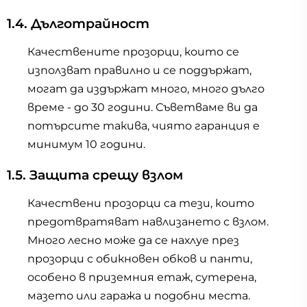
1.4. Дълготрайност
Качествените прозорци, които се
използват правилно и се поддържат,
могат да издържат много, много дълго
време - до 30 години. Съветваме ви да
потърсите такива, чиято гаранция е
минимум 10 години.
1.5. Защита срещу взлом
Качествени прозорци са тези, които
предотвратяват навлизането с взлом.
Много лесно може да се нахлуе през
прозорци с обикновен обков и панти,
особено в приземния етаж, сутерена,
мазето или гаража и подобни места.