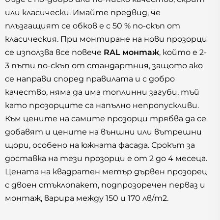
или класически. Имайте предвид, че
плъзгащият се обков е с 50 % по-скъп от
класическия. При монтиране на нови прозорци
се използва все повече
RAL монтаж
, който е 2-
3 пъти по-скъп от стандартния, защото ако
се направи според правилата и с добро
качество, няма да има топлинни загуби, тъй
като прозорците са напълно непропускливи.
Към цените на самите прозорци трябва да се
добавят и цените на външни или вътрешни
щори, особено на южната фасада. Срокът за
доставка на тези прозорци е от 2 до 4 месеца.
Цената на квадратен метър дървен прозорец
с двоен стъклопакет, подпрозоречен перваз и
монтаж, варира между 150 и 170 лв/m2.