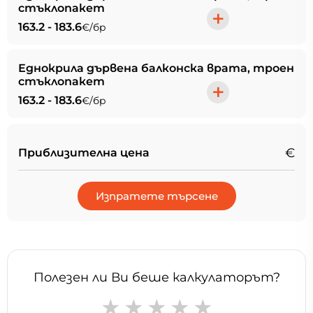
стъклопакет
+
163.2 - 183.6
€/бр
Еднокрила дървена балконска врата, троен
стъклопакет
+
163.2 - 183.6
€/бр
€
Приблизителна цена
Изпратете търсене
Полезен ли Ви беше калкулаторът?