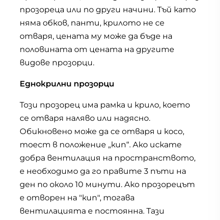
прозореца или по други начини. Тъй като
няма обков, панти, крилото не се
отваря, цената му може да бъде на
половината от цената на другите
видове прозорци.
Еднокрилни прозорци
Този прозорец има рамка и крило, което
се отваря наляво или надясно.
Обикновено може да се отваря и косо,
тоест в положение „кип“. Ако искате
добра вентилация на пространството,
е необходимо да го правите 3 пъти на
ден по около 10 минути. Ако прозорецът
е отворен на "кип", тогава
вентилацията е постоянна. Тази