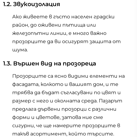
1.2. Звукоизолация
Ако живеете в гъсто населен градски
район, до оживени пътища или
железопътни линии, е много важно
прозорците да ви осигурят защита от
шума.
1.3. Вършен вид на прозореца
Прозорците са ясно видими елементи на
фасадата, колкото и вашият дом, и те
трябва да бъдат съгласувани по цвят и
размер с него и околната среда. Пазарът
предлага дървени прозорци с различни
форми и цветове, затова ние сме
сигурни, че ще намерите прозорците в
такъв асортимент, който търсите.