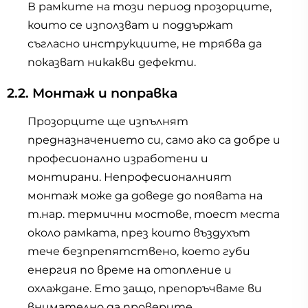
В рамките на този период прозорците,
които се използват и поддържат
съгласно инструкциите, не трябва да
показват никакви дефекти.
2.2. Монтаж и поправка
Прозорците ще изпълнят
предназначението си, само ако са добре и
професионално изработени и
монтирани. Непрофесионалният
монтаж може да доведе до появата на
т.нар. термични мостове, тоест места
около рамката, през които въздухът
тече безпрепятствено, което губи
енергия по време на отопление и
охлаждане. Ето защо, препоръчваме ви
внимателно да проверите