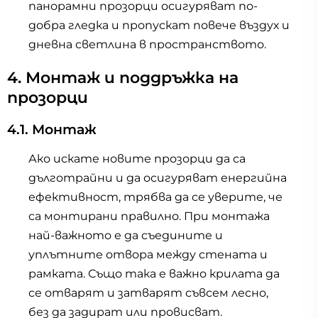
панорамни прозорци осигуряват по-
добра гледка и пропускат повече въздух и
дневна светлина в пространството.
4. Монтаж и поддръжка на
прозорци
4.1. Монтаж
Ако искате новите прозорци да са
дълготрайни и да осигуряват енергийна
ефективност, трябва да се уверите, че
са монтирани правилно. При монтажа
най-важното е да съедините и
уплътните отвора между стената и
рамката. Също така е важно крилата да
се отварят и затварят съвсем лесно,
без да задират или провисват.