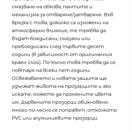
смазване на обкова, пантите и
механизма за отваряне/затваряне. Във
връзка с това, доколко са изложени на
атмосферно влияние, те трябва да
бъдат боядисани, смазани или
пребоядисани след първите десет
години (в зависимост от оригиналния
краен слой). По-късно това трябва да се
повтаря на всеки пет години.
Освежаването и новата защита ще
удължат живота на прозорците и ако
искате, можете да промените цвета
им. Дървените прозорци обикновено
много по-лесно се поправят, отколкото
PVC или алуминиевите прозорци.