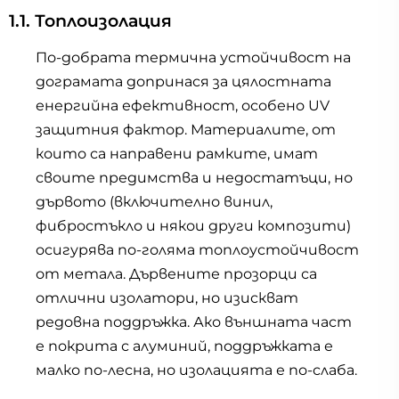
1.1. Топлоизолация
По-добрата термична устойчивост на
дограмата допринася за цялостната
енергийна ефективност, особено UV
защитния фактор. Материалите, от
които са направени рамките, имат
своите предимства и недостатъци, но
дървото (включително винил,
фибростъкло и някои други композити)
осигурява по-голяма топлоустойчивост
от метала. Дървените прозорци са
отлични изолатори, но изискват
редовна поддръжка. Ако външната част
е покрита с алуминий, поддръжката е
малко по-лесна, но изолацията е по-слаба.