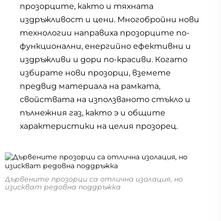
прозорците, както и тяхната
издръжливост и цени. Многобройни нови
технологии направиха прозорците по-
функционални, енергийно ефективни и
издръжливи и дори по-красиви. Когато
избирате нови прозорци, вземете
предвид материала на рамката,
свойствата на използваното стъкло и
пълнежния газ, както э и общите
характеристики на целия прозорец.
Дървените прозорци са отлична изолация, но
изискват редовна поддръжка