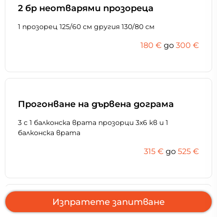
2 бр неотварями прозореца
1 прозорец 125/60 см другия 130/80 см
180 €
дo
300 €
Прогонване на дървена дограма
3 с 1 балконска врата прозорци 3х6 кв и 1
балконска врата
315 €
дo
525 €
Изпратете запитване
Дървени первази