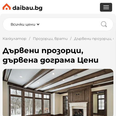
daibau.bg
Всички цени
Калкулатор
Прозорци, врати
Дървени прозорци, ц
Дървени прозорци,
дървена дограма Цени