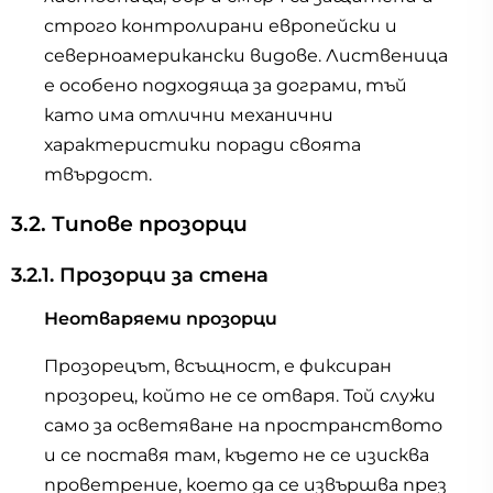
строго контролирани европейски и
северноамерикански видове. Лиственица
е особено подходяща за дограми, тъй
като има отлични механични
характеристики поради своята
твърдост.
3.2. Типове прозорци
3.2.1. Прозорци за стена
Неотваряеми прозорци
Прозорецът, всъщност, е фиксиран
прозорец, който не се отваря. Той служи
само за осветяване на пространството
и се поставя там, където не се изисква
проветрение, което да се извършва през