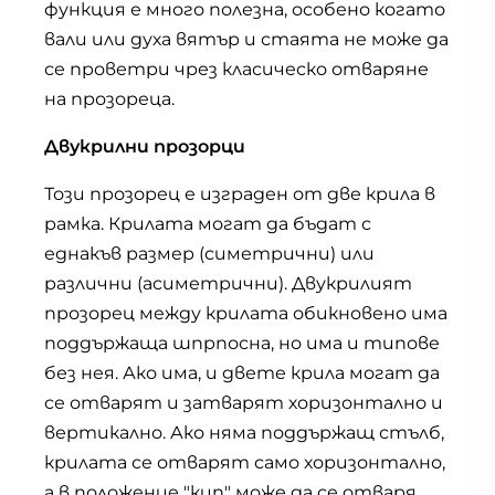
функция е много полезна, особено когато
вали или духа вятър и стаята не може да
се проветри чрез класическо отваряне
на прозореца.
Двукрилни прозорци
Този прозорец е изграден от две крила в
рамка. Крилата могат да бъдат с
еднакъв размер (симетрични) или
различни (асиметрични). Двукрилият
прозорец между крилата обикновено има
поддържаща шпрпосна, но има и типове
без нея. Ако има, и двете крила могат да
се отварят и затварят хоризонтално и
вертикално. Ако няма поддържащ стълб,
крилата се отварят само хоризонтално,
а в положение "кип" може да се отваря