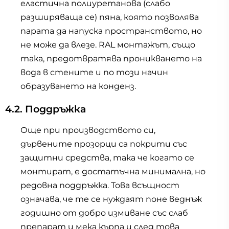
еластична полиуретанова (слабо
разширяваща се) пяна, която позволява
парата да напуска пространството, но
не може да влезе. RAL монтажът, също
така, предотвратява проникването на
вода в стените и по този начин
образуването на конденз.
4.2. Поддръжка
Още при производството си,
дървените прозорци са покрити със
защитни средства, така че когато се
монтират, е достатъчна минимална, но
редовна поддръжка. Това всъщност
означава, че те се нуждаят поне веднъж
годишно от добро измиване със слаб
препарат и мека кърпа и след това