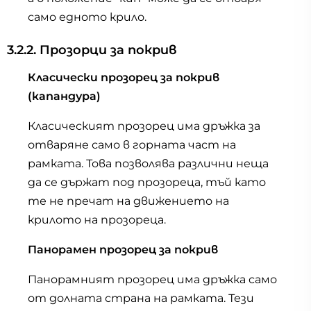
само едното крило.
3.2.2. Прозорци за покрив
Класически прозорец за покрив
(капандура)
Класическият прозорец има дръжка за
отваряне само в горната част на
рамката. Това позволява различни неща
да се държат под прозореца, тъй като
те не пречат на движението на
крилото на прозореца.
Панорамен прозорец за покрив
Панорамният прозорец има дръжка само
от долната страна на рамката. Тези