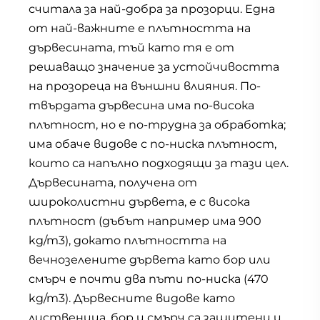
считала за най-добра за прозорци. Една
от най-важните е плътността на
дървесината, тъй като тя е от
решаващо значение за устойчивостта
на прозореца на външни влияния. По-
твърдата дървесина има по-висока
плътност, но е по-трудна за обработка;
има обаче видове с по-ниска плътност,
които са напълно подходящи за тази цел.
Дървесината, получена от
широколистни дървета, е с висока
плътност (дъбът например има 900
kg/m3), докато плътността на
вечнозелените дървета като бор или
смърч е почти два пъти по-ниска (470
kg/m3). Дървесните видове като
лиственица, бор и смърч са защитени и