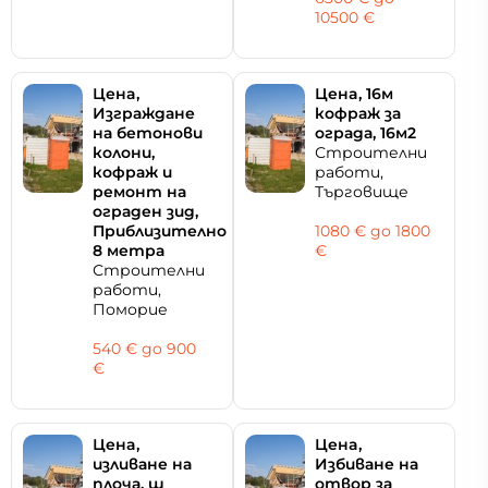
10500 €
Цeнa,
Цeнa, 16м
Изграждане
кофраж за
на бетонови
ограда, 16м2
колони,
Строителни
кофраж и
работи,
ремонт на
Търговище
ограден зид,
Приблизително
1080 € дo 1800
8 метра
€
Строителни
работи,
Поморие
540 € дo 900
€
Цeнa,
Цeнa,
изливане на
Избиване на
плоча, ш
отвор за