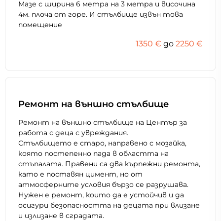
Мазе с ширина 6 метра на 3 метра и височина
4м. плоча от горе. И стълбище извън това
помещение
1350 €
дo
2250 €
Ремонт на външно стълбище
Ремонт на външно стълбище на Център за
работа с деца с увреждания.
Стълбището е старо, направено с мозайка,
която постепенно пада в областта на
стъпалата. Правени са два кърпежни ремонта,
като е поставян цимент, но от
атмосферните условия бързо се разрушава.
Нужен е ремонт, които да е устойчив и да
осигури безопасността на децата при влизане
и излизане в сградата.