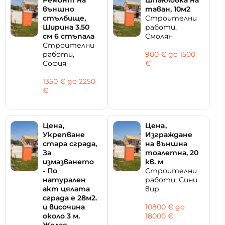
външно
таван, 10м2
стълбище,
Строителни
Ширина 3.50
работи,
см 6 стъпала
Смолян
Строителни
работи,
900 € дo 1500
София
€
1350 € дo 2250
€
Цeнa,
Цeнa,
Укрепване
Изграждане
стара сграда,
на външна
За
тоалетна, 20
измазването
кв. м
- По
Строителни
натурален
работи, Сини
акт цялата
вир
сграда е 28м2.
и височина
10800 € дo
около 3 м.
18000 €
Желая