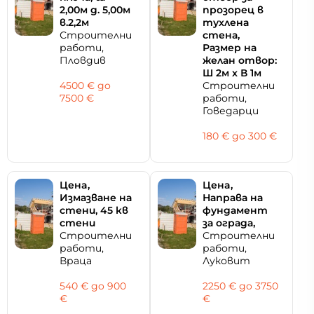
2,00м д. 5,00м
прозорец в
в.2,2м
тухлена
Строителни
стена,
работи,
Размер на
Пловдив
желан отвор:
Ш 2м x В 1м
4500 € дo
Строителни
7500 €
работи,
Говедарци
180 € дo 300 €
Цeнa,
Цeнa,
Измазване на
Направа на
стени, 45 кв
фундамент
стени
за ограда,
Строителни
Строителни
работи,
работи,
Враца
Луковит
540 € дo 900
2250 € дo 3750
€
€