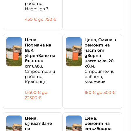
работи,
Надежда 3
450 € дo 750 €
Цeнa,
Цeнa, Смяна и
Подмяна на
ремонт на
ВиК,
част от
укрепване на
дворна
външни
настилка, 20
стълби,
кв.м.
Строителни
Строителни
работи,
работи,
Крайници
Монтана
13500 € дo
180 € дo 300 €
22500 €
Цeнa,
Цeнa,
изчистване
ремонт на
на
стълбищна