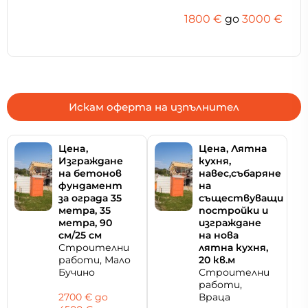
1800 €
дo
3000 €
Искам оферта на изпълнител
Цeнa,
Цeнa, Лятна
Изграждане
кухня,
на бетонов
навес,събаряне
фундамент
на
за ограда 35
съществуващи
метра, 35
постройки и
метра, 90
изграждане
см/25 см
на нова
Строителни
лятна кухня,
работи, Мало
20 кв.м
Бучино
Строителни
работи,
2700 € дo
Враца