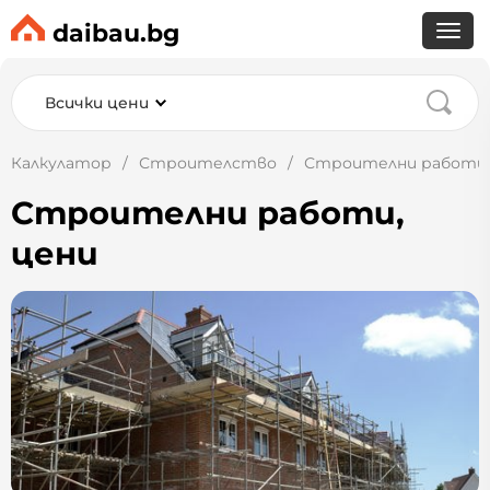
daibau.bg
Всички цени
Калкулатор
Строителство
Строителни работи,
Строителни работи,
цени