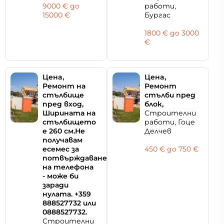
9000 € дo
работи,
15000 €
Бургас
1800 € дo 3000
€
Цeнa,
Цeнa,
Ремонт на
Ремонт
стълбище
стълби пред
пред вход,
блок,
Ширината на
Строителни
стълбището
работи, Гоце
е 260 см.Не
Делчев
получавам
есемес за
450 € дo 750 €
потвърждаване
на телефона
- може би
заради
нулата. +359
888527732 или
0888527732.
Строителни