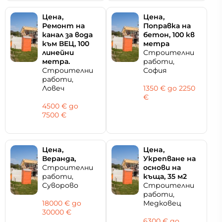
Цeнa,
Цeнa,
Ремонт на
Поправка на
канал за вода
бетон, 100 кв
към ВЕЦ, 100
метра
линейни
Строителни
метра.
работи,
Строителни
София
работи,
Ловеч
1350 € дo 2250
€
4500 € дo
7500 €
Цeнa,
Цeнa,
Веранда,
Укрепване на
Строителни
основи на
работи,
къща, 35 м2
Суворово
Строителни
работи,
18000 € дo
Медковец
30000 €
6300 € дo