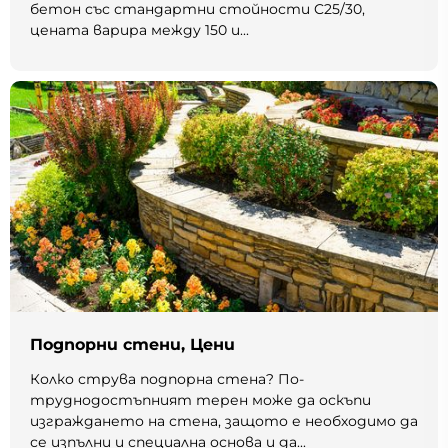
бетон със стандартни стойности C25/30,
цената варира между 150 и...
Подпорни стени, Цени
Колко струва подпорна стена? По-
труднодостъпният терен може да оскъпи
изграждането на стена, защото е необходимо да
се изпълни и специална основа и да...