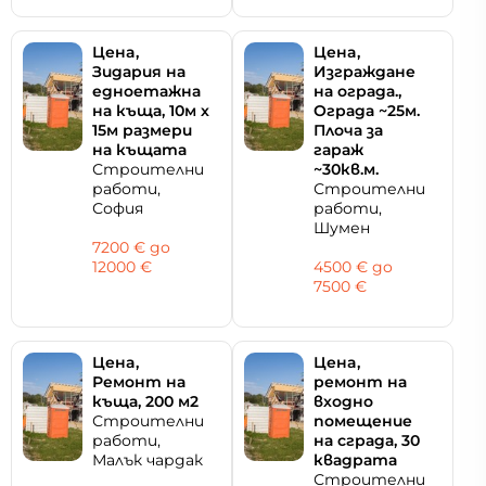
Цeнa,
Цeнa,
Зидария на
Изграждане
едноетажна
на ограда.,
на къща, 10м х
Ограда ~25м.
15м размери
Плоча за
на къщата
гараж
Строителни
~30кв.м.
работи,
Строителни
София
работи,
Шумен
7200 € дo
12000 €
4500 € дo
7500 €
Цeнa,
Цeнa,
Ремонт на
ремонт на
къща, 200 м2
входно
Строителни
помещение
работи,
на сграда, 30
Малък чардак
квадрата
Строителни