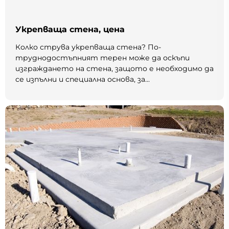
Укрепваща стена, цена
Колко струва укрепваща стена? По-
труднодостъпният терен може да оскъпи
изграждането на стена, защото е необходимо да
се изпълни и специална основа, за...