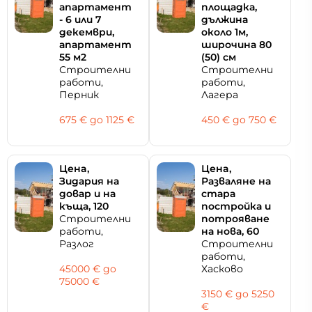
апартамент
площадка,
- 6 или 7
дължина
декември,
около 1м,
апартамент
широчина 80
55 м2
(50) см
Строителни
Строителни
работи,
работи,
Перник
Лагера
675 € дo 1125 €
450 € дo 750 €
Цeнa,
Цeнa,
Зидария на
Разваляне на
довар и на
стара
къща, 120
постройка и
Строителни
потрояване
работи,
на нова, 60
Разлог
Строителни
работи,
45000 € дo
Хасково
75000 €
3150 € дo 5250
€