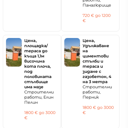
Панагюрище
720 € дo 1200
€
Цeнa,
Цeнa,
площадка/
Удължаване
тераса до
на
къща 1,1м
циментови
височина
стълби и
кота плоча,
тераса и
под
зидане с
половината
газобетон, 4
стълбище
на 3 метра
има мазе
Строителни
Строителни
работи,
работи, Елин
Перник
Пелин
1800 € дo 3000
1800 € дo 3000
€
€