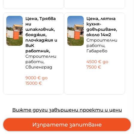
Цeнa, Трябва
Цeнa, лятна
ни
кухня-
шпакловчик,
довършване,
бояджия,
около 14м2
плочкаджия и
Строителни
ВиК
работи,
работник,
Габарево
Строителни
работи,
4500 € дo
Свиленград
7500 €
9000 € дo
15000 €
Вижте други завършени проекти и цени
Изпратете запитване