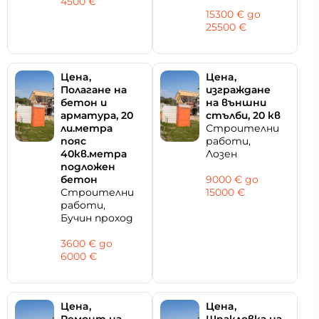
4500 €
15300 € дo
25500 €
Цeнa,
Цeнa,
Полагане на
изграждане
бетон и
на външни
арматура, 20
стълби, 20 кв
ли.метра
Строителни
пояс
работи,
40кв.метра
Лозен
подложен
бетон
9000 € дo
Строителни
15000 €
работи,
Бучин проход
3600 € дo
6000 €
Цeнa,
Цeнa,
Ремонт на
Шпакловка на