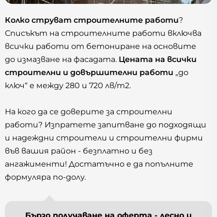
Колко струват строителните работи
?
Списъкът на строителните работи включва
всички работи от бетониране на основите
до измазване на фасадата.
Цената на всички
строителни и довършителни работи
„до
ключ“ е между 280 и 720 лв/m2.
На кого да се доверите за строителни
работи? Изпратете запитване до подходящи
и надеждни строители и строителни фирми
във вашия район - безплатно и без
ангажименти! Достатъчно е да попълните
формуляра по-долу.
Бързо получаване на оферта - лесно и