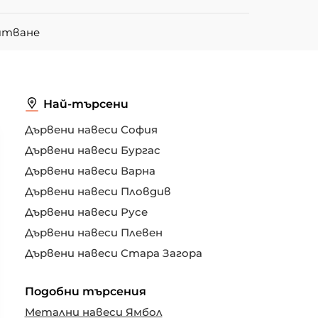
итване
Най-търсени
Дървени навеси София
Дървени навеси Бургас
Дървени навеси Варна
Дървени навеси Пловдив
Дървени навеси Русе
Дървени навеси Плевен
Дървени навеси Стара Загора
Подобни търсения
Метални навеси Ямбол