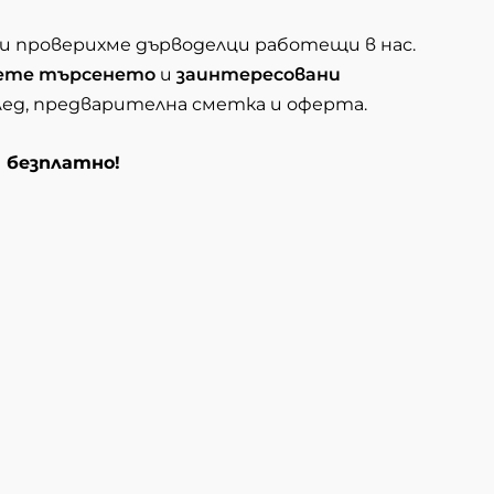
 и проверихме дърводелци работещи в нас.
ете търсенето
и
заинтересовани
глед, предварителна сметка и оферта.
и безплатно!