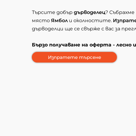
Търсите добър
дърводелец
? Събрахме
място
Ямбол
и околностите.
Изпрат
дърводелци ще се свърже с вас за пре
Бързо получаване на оферта - лесно 