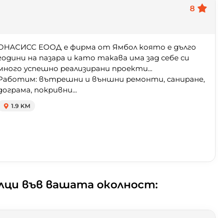
8
ОНАСИСС ЕООД е фирма от Ямбол която е дълго
години на пазара и като такава има зад себе си
много успешно реализирани проекти...
Работим: вътрешни и външни ремонти, саниране,
дограма, покривни...
1.9 KM
лци във вашата околност: