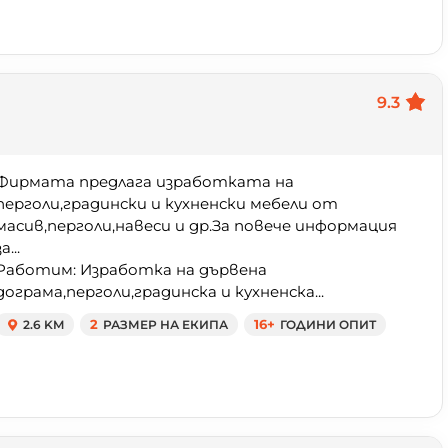
9.3
Фирмата предлага изработката на
перголи,градински и кухненски мебели от
масив,перголи,навеси и др.За повече информация
а...
Работим: Изработка на дървена
дограма,перголи,градинска и кухненска...
2.6 KM
2
РАЗМЕР НА ЕКИПА
16+
ГОДИНИ ОПИТ