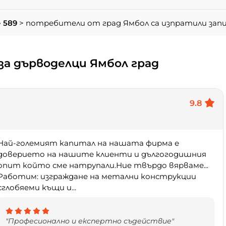
 589
> потребители от град Ямбол са изпратили зап
а дърводелци Ямбол град
9.8
Най-големият капитал на нашата фирма е
доверието на нашите клиенти и дългогодишния
опит който сме натрупали.Ние твърдо вярваме...
Работим: изграждане на метални конструкции
сглобяеми къщи и...
"Професионално и експертно съдействие"