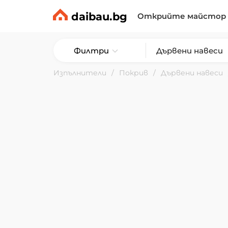
daibau.bg
Открийте майстор
Филтри
Изпълнители
Покрив
Дървени навеси