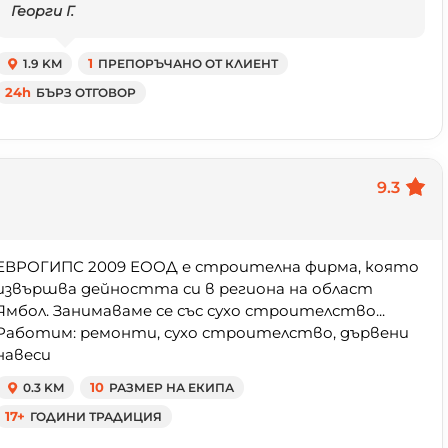
Георги Г.
1.9 KM
1
ПРЕПОРЪЧАНО ОТ КЛИЕНТ
24h
БЪРЗ ОТГОВОР
9.3
ЕВРОГИПС 2009 ЕООД е строителна фирма, която
извършва дейността си в региона на област
Ямбол. Занимаваме се със сухо строителство...
Работим: ремонти, сухо строителство, дървени
навеси
0.3 KM
10
РАЗМЕР НА ЕКИПА
17+
ГОДИНИ ТРАДИЦИЯ