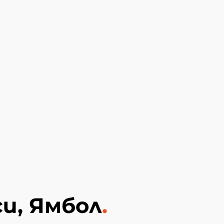
и, Ямбол
.