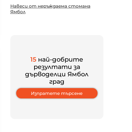
Навеси от неръждаема стомана
Ямбол
15
най-добрите
резултати за
дърводелци Ямбол
град