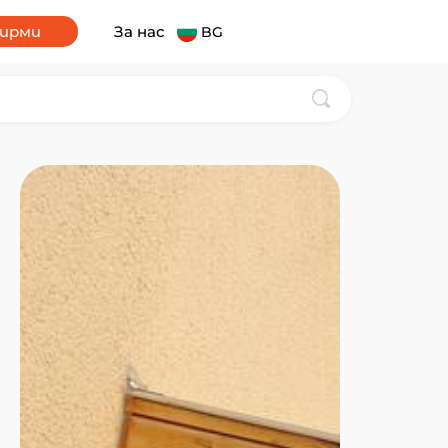
фирми
За нас
BG