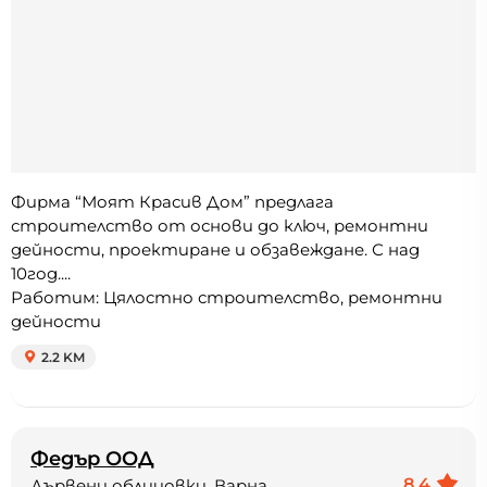
Фирма “Моят Красив Дом” предлага
строителство от основи до ключ, ремонтни
дейности, проектиране и обзавеждане. С над
10год....
Работим: Цялостно строителство, ремонтни
дейности
2.2 KM
Федър ООД
8.4
Дървени облицовки, Варна