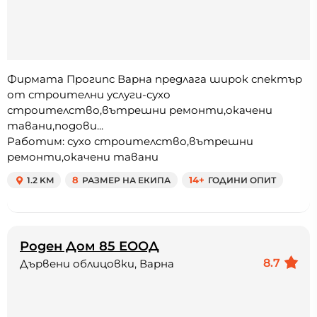
Фирмата Прогипс Варна предлага широк спектър
от строителни услуги-сухо
строителство,вътрешни ремонти,окачени
тавани,подови...
Работим: сухо строителство,вътрешни
ремонти,окачени тавани
1.2 KM
8
РАЗМЕР НА ЕКИПА
14+
ГОДИНИ ОПИТ
Роден Дом 85 ЕООД
8.7
Дървени облицовки, Варна