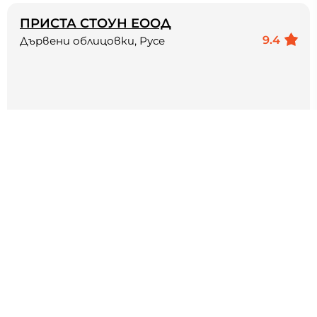
ПРИСТА СТОУН ЕООД
9.4
Дървени облицовки, Русе
Фирмата Приста Стоун предлага различни
видове естествен камък и пълна гама от
дейности свързани с неговата обработка и
монтаж.Облицовката...
Работим: Облицовка на сгради,изработка на
предмети от камък
19+
ГОДИНИ ТРАДИЦИЯ