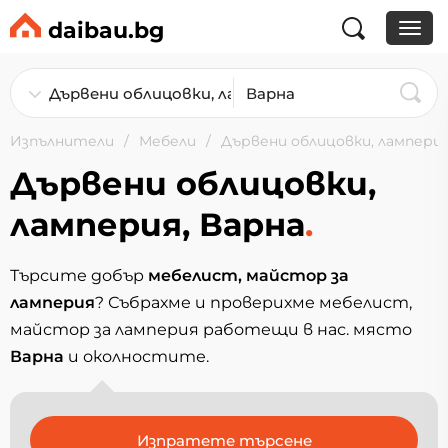
daibau.bg
Изпълнители
Мебели
Дървени облицовки, лампери
Дървени облицовки,
ламперия, Варна
.
Търсите добър
мебелист, майстор за
ламперия
? Събрахме и проверихме мебелист,
майстор за ламперия работещи в нас. място
Варна
и околностите.