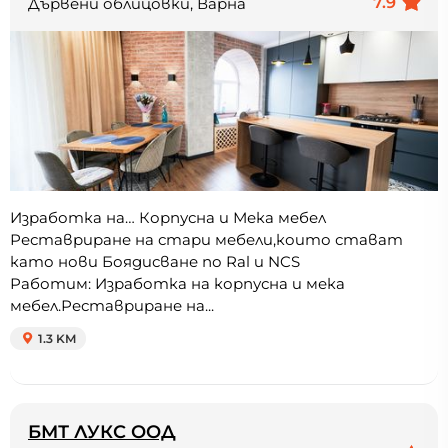
7.9
Дървени облицовки, Варна
Изработка на… Корпусна и Мека мебел
Реставриране на стари мебели,които стават
като нови Боядисване по Ral и NCS
Работим: Изработка на корпусна и мека
мебел.Реставриране на...
1.3 KM
БМТ ЛУКС ООД