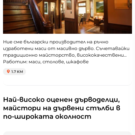
Ние сме български производител на ръчно
изработени маси от масивно дърво. Съчетавайки
традиционно майсторство, висококачествени...
Работим: маси, столове, шкафове
1.7 KM
Най-високо оценен дърводелци,
майстори на дървени стълби в
по-широката околност