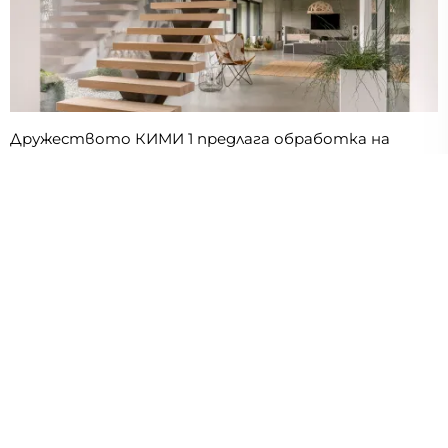
Дружеството КИМИ 1 предлага обработка на
дървен материал,производството и монтаж на
дървени мебели,къщи,конструкции.Нашият...
Работим: дървени къщи,градински кищи и мебели
8
РАЗМЕР НА ЕКИПА
24+
ГОДИНИ ТРАДИЦИЯ
Европаркет ООД
9.1
Дървени стълби, Сливен