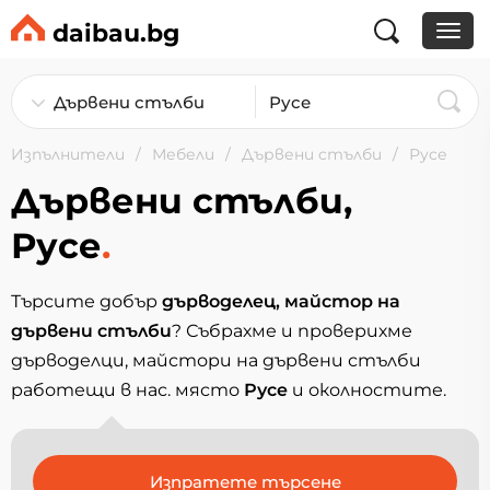
daibau.bg
Изпълнители
Мебели
Дървени стълби
Русе
Дървени стълби,
Русе
.
Търсите добър
дърводелец, майстор на
дървени стълби
? Събрахме и проверихме
дърводелци, майстори на дървени стълби
работещи в нас. място
Русе
и околностите.