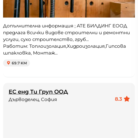
Допълнителна информация ; АТЕ БИЛДИНГ ЕООД
предлага всички видове строителни и ремонтни
услуги, сухо строителство, груб...
Работим: Топлоизолация,Хидроизолация,Гипсова
шпакловка, Монтаж...
69.7 KM
ЕС енд Ти Груп ООД
8.3
Дърводелец, София