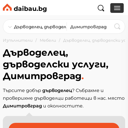
daibau.bg
Изпълнители
Мебели
Дърводелец, дърводелски ус
Дърводелец,
дърводелски услуги,
Димитровград
.
Търсите добър
дърводелец
? Събрахме и
проверихме дърводелци работещи в нас. място
Димитровград
и околностите.