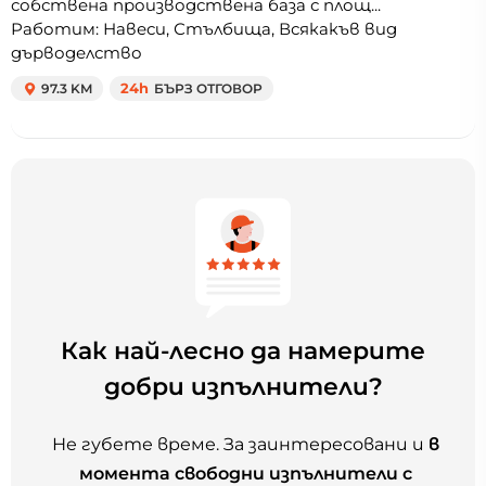
собствена производствена база с площ...
Работим: Навеси, Стълбища, Всякакъв вид
дърводелство
97.3 KM
24h
БЪРЗ ОТГОВОР
Как най-лесно да намерите
добри изпълнители?
Не губете време. За заинтересовани и
в
момента свободни изпълнители с