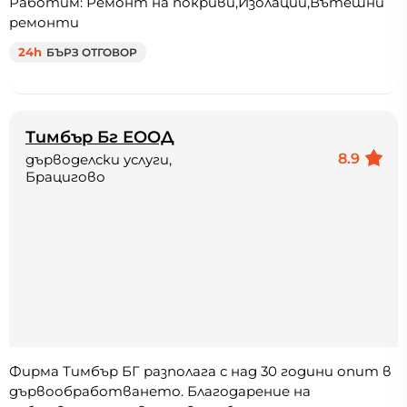
Работим: Ремонт на покриви,Изолации,Вътешни
ремонти
24h
БЪРЗ ОТГОВОР
Тимбър Бг ЕООД
8.9
дърводелски услуги,
Брацигово
Фирма Тимбър БГ разполага с над 30 години опит в
дървообработването. Благодарение на