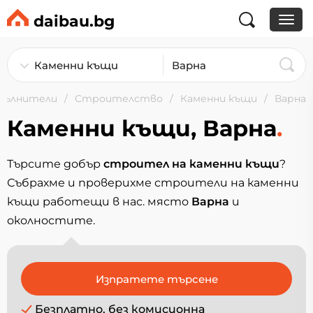
daibau.bg
пълнители
Строителство
Каменни къщи
Варна
Каменни къщи, Варна
.
Търсите добър
строител на каменни къщи
?
Събрахме и проверихме строители на каменни
къщи работещи в нас. място
Варна
и
околностите.
Безплатно, без комисионна