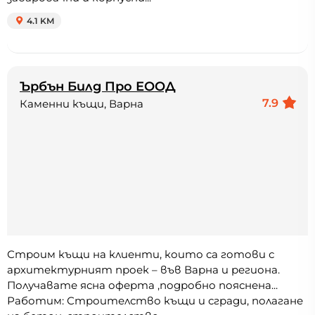
4.1 KM
Ърбън Билд Про ЕООД
7.9
Каменни къщи, Варна
Строим къщи на клиенти, които са готови с
архитектурният проек – във Варна и региона.
Получавате ясна оферта ,подробно пояснена...
Работим: Строителство къщи и сгради, полагане