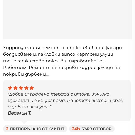
Хидроизолация ремонт на покриви бани фасади
боядисване шпакловки гипсо картони улуци
тенекеджиство покрив и изработване...
Работим: Ремонт на покриви хидроизолаци на
покриви дървени...
"Добре изградена тераса с итонг, външна
изолация и PVC дограма. Работят чисто, в срок
и дават полезни..."
Веселин Т.
2
ПРЕПОРЪЧАНО ОТ КЛИЕНТ
24h
БЪРЗ ОТГОВОР