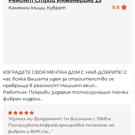
Ремонт Строй Инженеринг 23
9.8
Каменни къщи, Кубрат
ИЗГРАДЕТЕ СВОЯ МЕЧТАН ДОМ С НАЙ-ДОБРИТЕ! С
нас всяка Вашата идея за строителство се
превръща в реалност! Нашият екип...
Работим: Покриви зидария топлоизолация плочки
фибран хидрои...
"Изляха ми Фундамент 1.м височина с 70кв.м
Плоча,изкопа,кофраж,армировка полагане на
фибран и ВИК.със..."