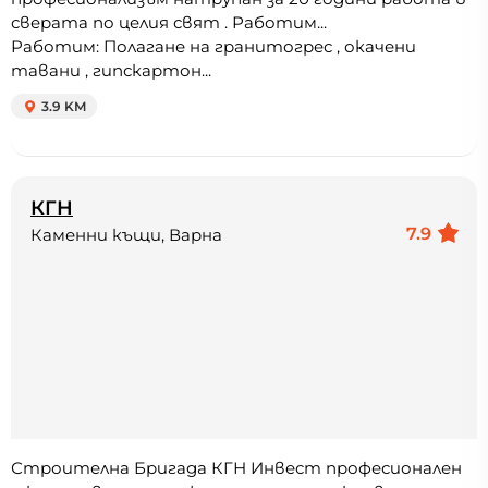
сверата по целия свят . Работим...
Работим: Полагане на гранитогрес , окачени
тавани , гипскартон...
3.9 KM
КГН
7.9
Каменни къщи, Варна
Строителна Бригада КГН Инвест професионален