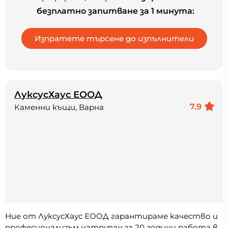
безплатно запитване за 1 минута:
ЛуксусХаус ЕООД
7.9
Каменни къщи, Варна
Ние от ЛуксусХаус ЕООД гарантираме качество и
професионализъм натрупан за 20 години работа в