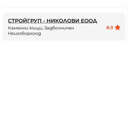
СТРОЙГРУП - НИКОЛОВИ ЕООД
8.9
Каменни къщи, Задболничен
Неигхборхоод
Направа на нови покриви реставрация на стари
покриви хидро и топло изолация вътрешни и
външни мазилки и др.
Работим: Направа на покриви теникиджиски
услуги и др.