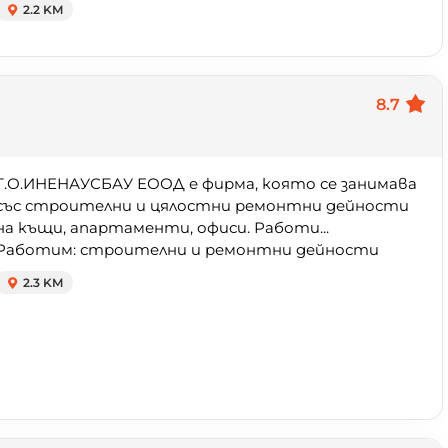
2.2 KM
8.7
Т.О.ИНЕНАУСБАУ ЕООД е фирма, която се занимава
със строителни и цялостни ремонтни дейности
на къщи, апартаменти, офиси. Работи...
Работим: строителни и ремонтни дейности
2.3 KM