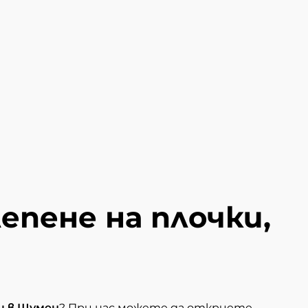
епене на плочки,
и в Шумен
? При нас можете да откриете