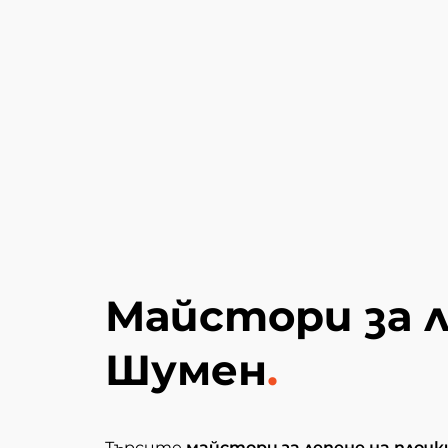
Майстори за л
Шумен
.
Търсите
майстори за лепене на плочк