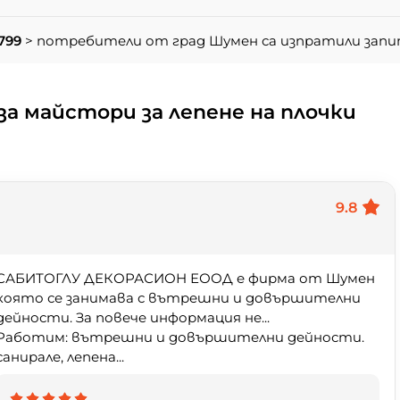
799
> потребители от град Шумен са изпратили зап
а майстори за лепене на плочки
9.8
САБИТОГЛУ ДЕКОРАСИОН ЕООД е фирма от Шумен
която се занимава с вътрешни и довършителни
дейности. За повече информация не...
Работим: вътрешни и довършителни дейности.
санирале, лепена...