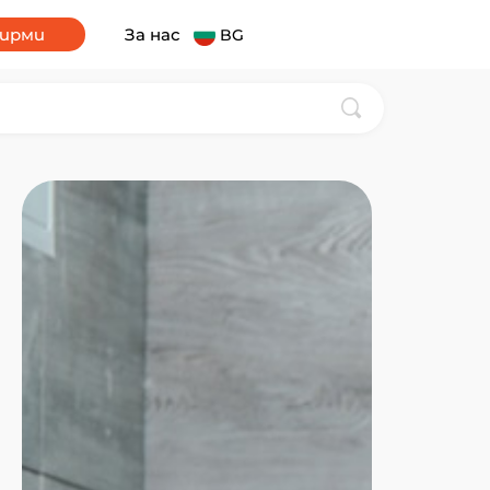
фирми
За нас
BG