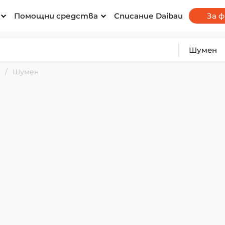
Помощни средства
Списание Daibau
За 
и
Шумен