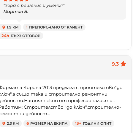
"Хора с решения и умения"
Мартин Б.
1.9 KM
1
ПРЕПОРЪЧАНО ОТ КЛИЕНТ
24h
БЪРЗ ОТГОВОР
9.3
Фирмата Корона 2013 предлага строителство"до
ключ",а също така и строително ремонтни
дейности.Нашият екип от професионалисти...
Работим: Строителство "до ключ",строително-
ремонтни дейност...
2.3 KM
6
РАЗМЕР НА ЕКИПА
13+
ГОДИНИ ОПИТ