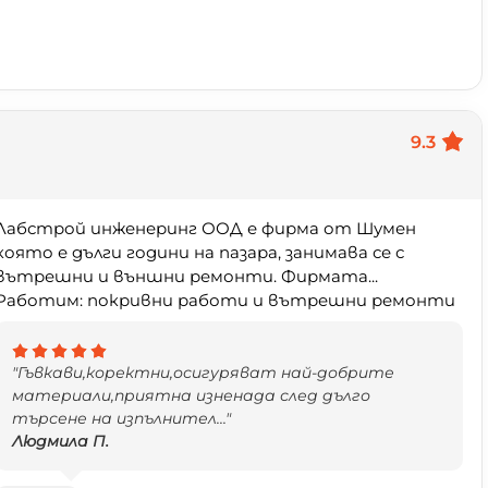
9.3
Лабстрой инженеринг ООД е фирма от Шумен
която е дълги години на пазара, занимава се с
вътрешни и външни ремонти. Фирмата...
Работим: покривни работи и вътрешни ремонти
"Гъвкави,коректни,осигуряват най-добрите
материали,приятна изненада след дълго
търсене на изпълнител..."
Людмила П.