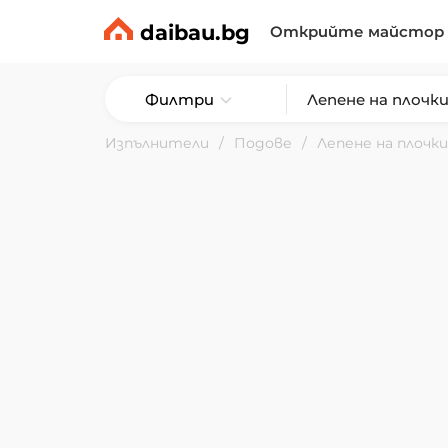
daibau.bg
Открийте майстор
Филтри
Изпълнители
Подове
Лепене на плочк