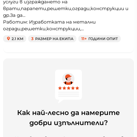
услуги в изграждането на
врати,парапети,решетки,огради,конструкции и
др.За да...
Работим: Изработката на метални
огради,решетки,конструкции,...
2.1 KM
3
РАЗМЕР НА ЕКИПА
11+
ГОДИНИ ОПИТ
Как най-лесно да намерите
добри изпълнители?