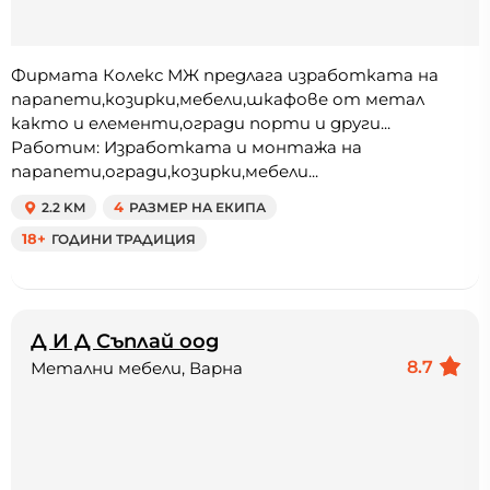
Фирмата Колекс МЖ предлага изработката на
парапети,козирки,мебели,шкафове от метал
както и елементи,огради порти и други...
Работим: Изработката и монтажа на
парапети,огради,козирки,мебели...
2.2 KM
4
РАЗМЕР НА ЕКИПА
18+
ГОДИНИ ТРАДИЦИЯ
Д И Д Съплай оод
8.7
Метални мебели, Варна