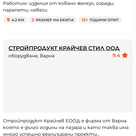
Работим: изделия от ковано желязо, огради,
парапети, навеси
4.2 KM
2
РАЗМЕР НА ЕКИПА
13+
ГОДИНИ ОПИТ
СТРОЙПРОДУКТ КРАЙЧЕВ СТИЛ ООД
9.4
оборудване, Варна
Стройпродукт Крайчев ЕООД е фирма от Варна
която е дълго години на пазара и като таква има
много успешно реализирани проекти...