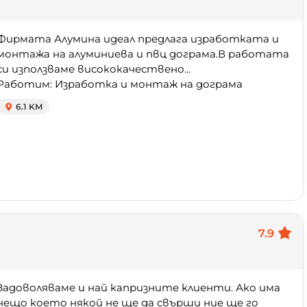
Фирмата Алумина идеал предлага изработката и
монтажа на алуминиева и пвц дограма.В работата
си използваме висококачествено...
Работим: Изработка и монтаж на дограма
6.1 KM
7.9
Задоволяваме и най капризните клиенти. Ако има
нещо което някой не ще да свърши ние ще го