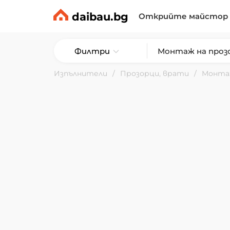
daibau.bg
Открийте майстор
Филтри
Изпълнители
Прозорци, врати
Монтаж