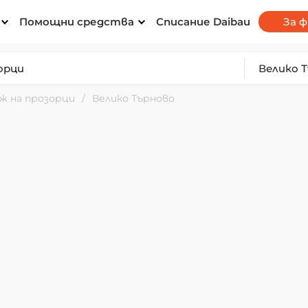
Помощни средства
Списание Daibau
За 
 на прозорци
Велико Търново