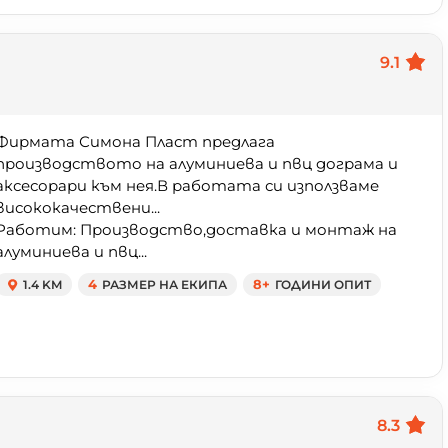
9.1
Фирмата Симона Пласт предлага
производството на алуминиева и пвц дограма и
аксесорари към нея.В работата си използваме
висококачествени...
Работим: Производство,доставка и монтаж на
алуминиева и пвц...
1.4 KM
4
РАЗМЕР НА ЕКИПА
8+
ГОДИНИ ОПИТ
8.3