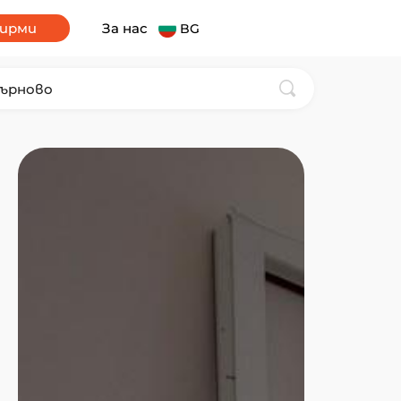
фирми
За нас
BG