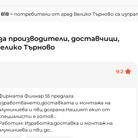
 818
> потребители от град Велико Търново са изпра
за производители, доставчици,
елико Търново
9.2
Фирмата Филмар 55 предлага
изработването,доставката и монтажа на
алуминиева и пвц дограма.Нашият екип от
специалисти е готов...
Работим: Изработка,доставка и монтаж на
алуминиева и пвц до...