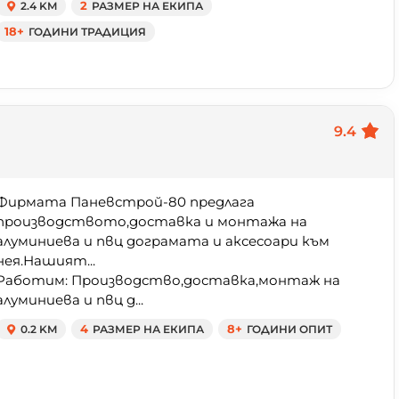
2.4 KM
2
РАЗМЕР НА ЕКИПА
18+
ГОДИНИ ТРАДИЦИЯ
9.4
Фирмата Паневстрой-80 предлага
производството,доставка и монтажа на
алуминиева и пвц дограмата и аксесоари към
нея.Нашият...
Работим: Производство,доставка,монтаж на
алуминиева и пвц д...
0.2 KM
4
РАЗМЕР НА ЕКИПА
8+
ГОДИНИ ОПИТ