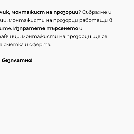
чик, монтажист на прозорци
? Събрахме и
ици, монтажисти на прозорци работещи в
тите.
Изпратете търсенето
и
авчици, монтажисти на прозорци ще се
на сметка и оферта.
и безплатно!