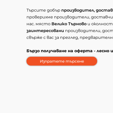
Търсите добър
производител, достав
проверихме производители, доставч
нас. място
Велико Търново
и околнос
заинтересовани
производители, дост
свърже с вас за преглед, предварител
Бързо получаване на оферта - лесно 