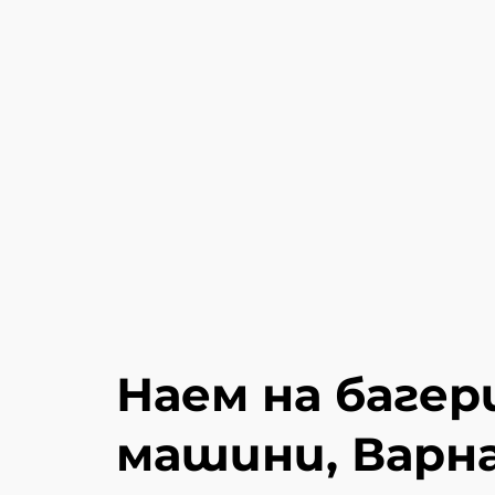
Наем на баге
машини, Варн