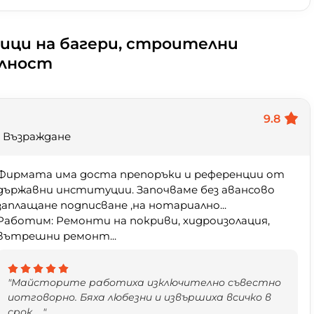
ици на багери, строителни
олност
9.8
 Възраждане
Фирмата има доста препоръки и референции от
държавни институции. Започваме без авансово
заплащане подписване ,на нотариално...
Работим: Ремонти на покриви, хидроизолация,
вътрешни ремонт...
"Майсторите работиха изключително съвестно
иотговорно. Бяха любезни и извършиха всичко в
срок. ..."