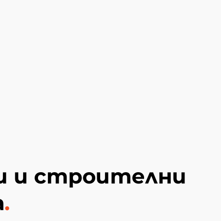
ри и строителни
а
.