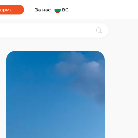
фирми
За нас
BG