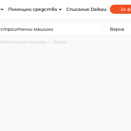
Помощни средства
Списание Daibau
За 
 строителни машини
Варна