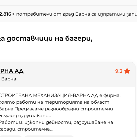
2.816
> потребители от град Варна са изпратили зап
а доставчици на багери,
а
РНА АД
9.3
 Варна
СТРОИТЕЛНА МЕХАНИЗАЦИЯ-ВАРНА АД е фирма,
която работи на територията на област
Варна.Предлагаме разнообразни строителни
услуги-разрушаване...
Работим: изкопни дейности, разрушаване на
сгради, строителна...