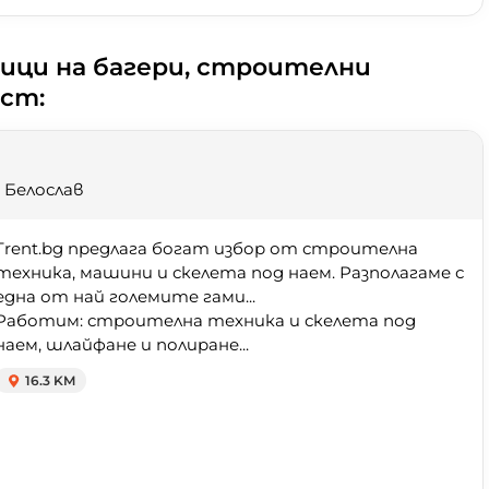
ици на багери, строителни
ст:
 Белослав
Trent.bg предлага богат избор от строителна
техника, машини и скелета под наем. Разполагаме с
една от най големите гами...
Работим: строителна техника и скелета под
наем, шлайфане и полиране...
16.3 KM