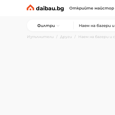
daibau.bg
Открийте майстор
Филтри
Изпълнители
Други
Наем на багери и