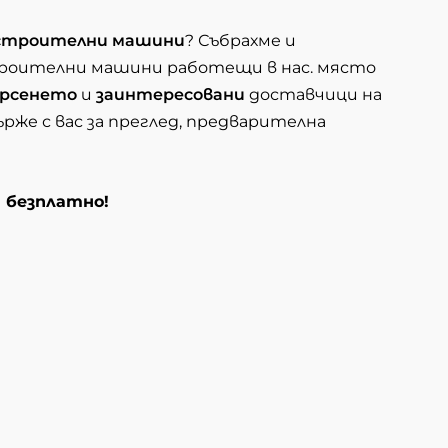
, строителни машини
? Събрахме и
троителни машини работещи в нас. място
рсенето
и
заинтересовани
доставчици на
рже с вас за преглед, предварителна
и безплатно!