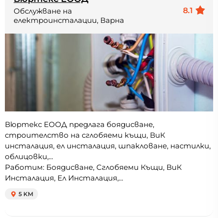
8.1
Обслужване на
електроинсталации, Варна
Вюртекс ЕООД предлага боядисване,
строителство на сглобяеми къщи, ВиК
инсталация, ел инсталация, шпакловане, настилки,
облицовки,...
Работим: Боядисване, Сглобяеми Къщи, ВиК
Инсталация, Ел Инсталация,...
5 KM