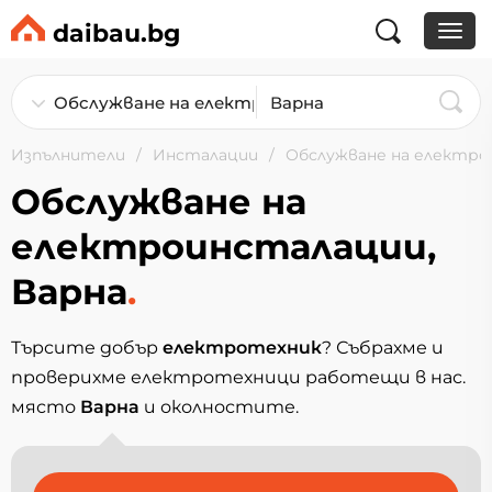
daibau.bg
Изпълнители
Инсталации
Обслужване на електр
Обслужване на
електроинсталации,
Варна
.
Търсите добър
електротехник
? Събрахме и
проверихме електротехници работещи в нас.
място
Варна
и околностите.