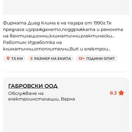
Фирмата Диад Клима е на пазара от 1990г.Тя
предлага изграждането,поддръжката и ремонта
на вентилационни,климатични,електически...
Работим: Изработка на
климатични,отоплителни,ВиК и електрои...
7.5 KM
5
РАЗМЕР НА ЕКИПА
13+
ГОДИНИ ОПИТ
ГАБРОВСКИ ООД
8.3
Обслужване на
електроинсталации, Варна