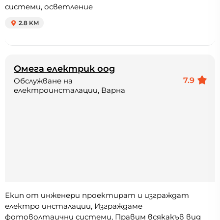
системи, осветление
2.8 KM
Омега електрик оод
7.9
Обслужване на
електроинсталации, Варна
Екип от инженери проектират и изграждат
електро инсталации, Изграждаме
фотоволтаични системи, Правим всякакъв вид