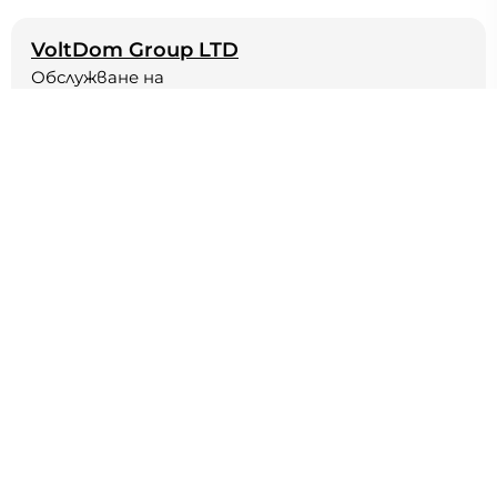
VoltDom Group LTD
Обслужване на
електроинсталации,
Българово
Изграждане и поддръжка на електроинсталации и
фотоволтаични системи, Надеждност, качество
и в срок!!!
Работим: Електроинсталации, Фотоволтаични
системи
82 KM
24h
БЪРЗ ОТГОВОР