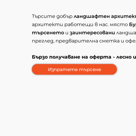
Търсите добър
ландшафтен архите
архитекти работещи в нас. място
Бу
търсенето
и
заинтересовани
ландша
преглед, предварителна сметка и офе
Бързо получаване на оферта - лесно 