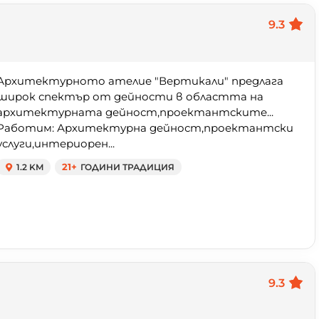
9.3
Архитектурното ателие "Вертикали" предлага
широк спектър от дейности в областта на
архитектурната дейност,проектантските...
Работим: Архитектурна дейност,проектантски
услуги,интериорен...
1.2 KM
21+
ГОДИНИ ТРАДИЦИЯ
9.3