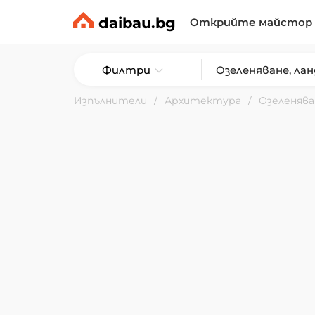
daibau.bg
Открийте майстор
Филтри
Изпълнители
Архитектура
Озеленяв