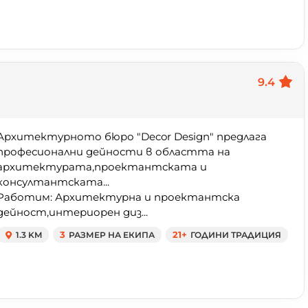
9.4
Архитектурното бюро "Decor Design" предлага
професионални дейности в областта на
архитектурата,проектантската и
консултантската...
Работим: Архитектурна и проектантска
дейност,интериорен диз...
1.3 KM
3
РАЗМЕР НА ЕКИПА
21+
ГОДИНИ ТРАДИЦИЯ