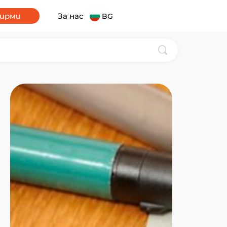
фирми
За нас
BG