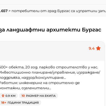
1.657
> потребители от град Бургас са изпратили за
за ландшафтни архитекти Бургас
9.4
600+ обекта, 20 год. парково строителство у нас.
Инвестиционно планиране/управление, изграждане/
поддръжка, надзор/консултиране...
Работим: инженеринг на строително-де
монтажни, озеленителни...
0.9 KM
10
РАЗМЕР НА ЕКИПА
18+
ГОДИНИ ТРАДИЦИЯ