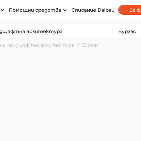
Помощни средства
Списание Daibau
За 
ане, ландшафтна архитектура
Бургас