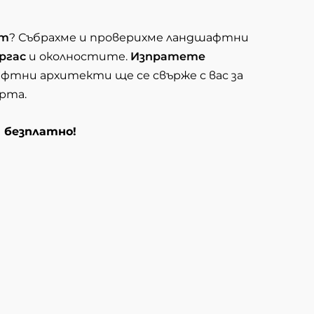
кт
? Събрахме и проверихме ландшафтни
ргас
и околностите.
Изпратете
фтни архитекти ще се свърже с вас за
рта.
и безплатно!