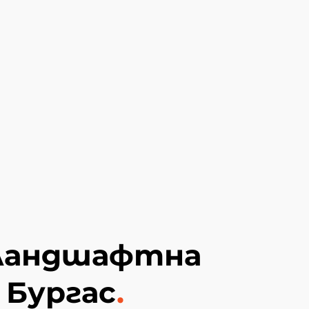
 ландшафтна
 Бургас
.