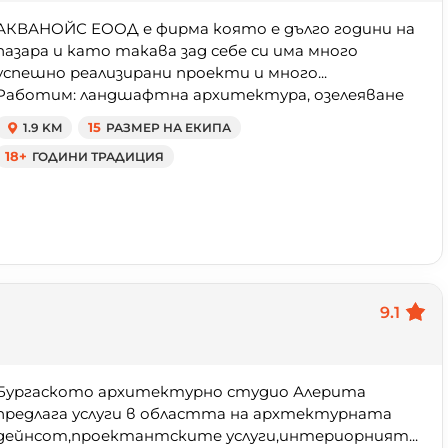
АКВАНОЙС ЕООД е фирма която е дълго години на
пазара и като такава зад себе си има много
успешно реализирани проекти и много...
Работим: ландшафтна архитектура, озелеяване
1.9 KM
15
РАЗМЕР НА ЕКИПА
18+
ГОДИНИ ТРАДИЦИЯ
9.1
Бургаското архитектурно студио Алерита
предлага услуги в областта на архтектурната
дейнсот,проектантските услуги,интериорният...