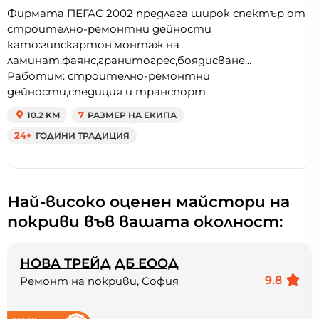
Фирмата ПЕГАС 2002 предлага широк спектър от
строително-ремонтни дейности
като:гипскартон,монтаж на
ламинат,фаянс,гранитогрес,боядисване...
Работим: строително-ремонтни
дейности,спедиция и транспорт
10.2 KM
7
РАЗМЕР НА ЕКИПА
24+
ГОДИНИ ТРАДИЦИЯ
Най-високо оценен майстори на
покриви във вашата околност:
НОВА ТРЕЙД ДБ ЕООД
9.8
Ремонт на покриви, София