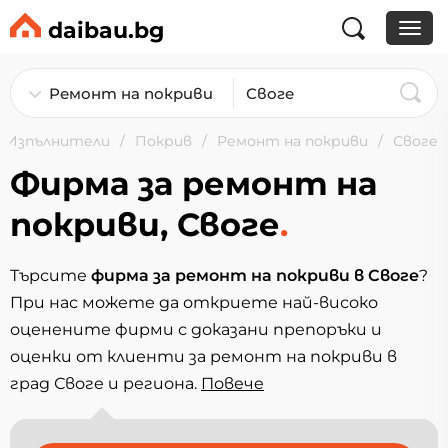
daibau.bg
Изпълнители
Покрив
Ремонт на покриви
Своге
Фирма за ремонт на
покриви, Своге
.
Търсите
фирма за ремонт на покриви в Своге
?
При нас можете да откриете най-високо
оценените фирми с доказани препоръки и
оценки от клиенти за ремонт на покриви в
град Своге и региона.
Повечe