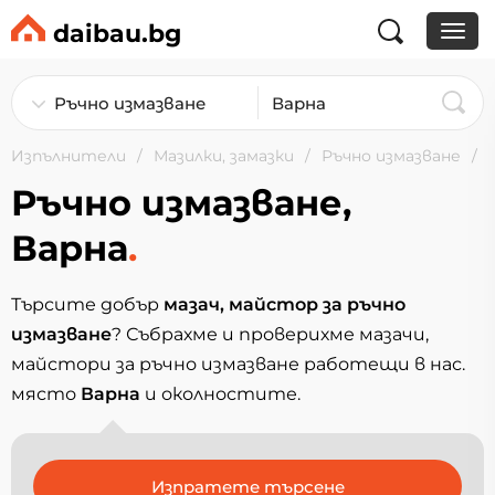
daibau.bg
Изпълнители
Мазилки, замазки
Ръчно измазване
Ръчно измазване,
Варна
.
Търсите добър
мазач, майстор за ръчно
измазване
? Събрахме и проверихме мазачи,
майстори за ръчно измазване работещи в нас.
място
Варна
и околностите.