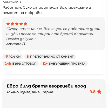
ремонти
Работим: Сухо строителство,изграждане и
ремонт на покриви
"Супер отношение. Всеки ден се работеше (дори
и извън регламентираното време) Коректни.
Всичко докуме..."
Атанас П.
10.4 KM
8
ПРЕПОРЪЧАНО ОТ КЛИЕНТ
24h
БЪРЗ ОТГОВОР
12+
ЗАВЪРШЕНИ ПРОЕКТА
Евро билд братя георгиеви еоод
9.8
Ръчно измазване, Варна