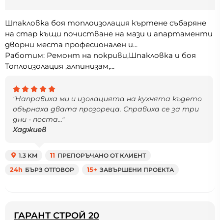
Шпакловка боя топлоизолация къртене събаряне
на стар къщи почистване на мази и апартаменти
дворни места професионален и...
Работим: Ремонт на покриви,Шпакловка и боя
Топлоизолация ,алпинизам,...
"Направиха ми и изолацията на кухнята където
обърнаха двата прозореца. Справиха се за три
дни - поста..."
Хаджиев
1.3 KM
11
ПРЕПОРЪЧАНО ОТ КЛИЕНТ
24h
БЪРЗ ОТГОВОР
15+
ЗАВЪРШЕНИ ПРОЕКТА
ГАРАНТ СТРОЙ 20