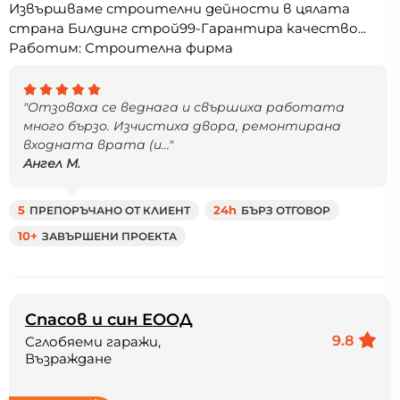
Извършваме строителни дейности в цялата
страна Билдинг строй99-Гарантира качество...
Работим: Строителна фирма
"Отзоваха се веднага и свършиха работата
много бързо. Изчистиха двора, ремонтирана
входната врата (и..."
Ангел М.
5
ПРЕПОРЪЧАНО ОТ КЛИЕНТ
24h
БЪРЗ ОТГОВОР
10+
ЗАВЪРШЕНИ ПРОЕКТА
Спасов и син ЕООД
9.8
Сглобяеми гаражи,
Възраждане