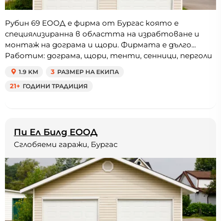
Рубин 69 ЕООД е фирма от Бургас която е
специялизиранна в областта на израбтоване и
монтаж на дограма и щори. Фирмата е дълго...
Работим: дограма, щори, тенти, сенници, перголи
1.9 KM
3
РАЗМЕР НА ЕКИПА
21+
ГОДИНИ ТРАДИЦИЯ
Пи Ел Билд ЕООД
Сглобяеми гаражи, Бургас