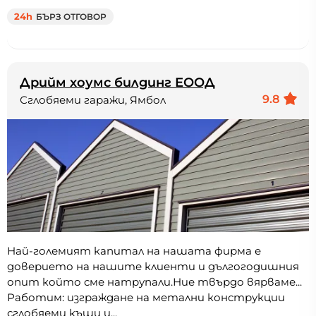
24h
БЪРЗ ОТГОВОР
Дрийм хоумс билдинг ЕООД
9.8
Сглобяеми гаражи, Ямбол
Най-големият капитал на нашата фирма е
доверието на нашите клиенти и дългогодишния
опит който сме натрупали.Ние твърдо вярваме...
Работим: изграждане на метални конструкции
сглобяеми къщи и...