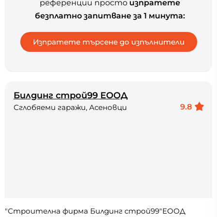
референции просто
изпратете
безплатно запитване за 1 минута:
Билдинг строй99 ЕООД
9.8
Сглобяеми гаражи, Асеновци
"Строителна фирма Билдинг строй99"ЕООД