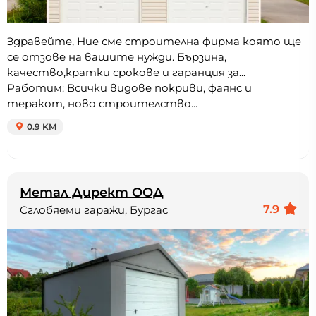
Здравейте, Ние сме строителна фирма която ще
се отзове на вашите нужди. Бързина,
качество,кратки срокове и гаранция за...
Работим: Всички видове покриви, фаянс и
теракот, ново строителство...
0.9 KM
Метал Директ ООД
7.9
Сглобяеми гаражи, Бургас