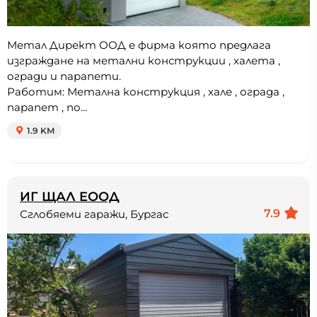
Метал Директ ООД е фирма която предлага
изграждане на метални конструкции , халета ,
огради и парапети.
Работим: Метална конструкция , хале , ограда ,
парапет , по...
1.9 KM
ИГ ЩАЛ EOOД
7.9
Сглобяеми гаражи, Бургас