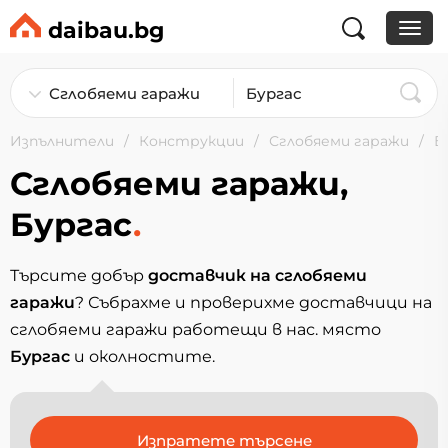
daibau.bg
Изпълнители
Конструкции
Сглобяеми гаражи
Б
Сглобяеми гаражи,
Бургас
.
Търсите добър
доставчик на сглобяеми
гаражи
? Събрахме и проверихме доставчици на
сглобяеми гаражи работещи в нас. място
Бургас
и околностите.