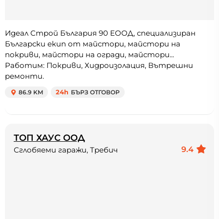
Идеал Строй България 90 ЕООД, специализиран
Български екип от майстори, майстори на
покриви, майстори на огради, майстори...
Работим: Покриви, Хидроизолация, Вътрешни
ремонти.
86.9 KM
24h
БЪРЗ ОТГОВОР
ТОП ХАУС ООД
9.4
Сглобяеми гаражи, Требич