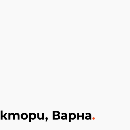
ектори, Варна
.