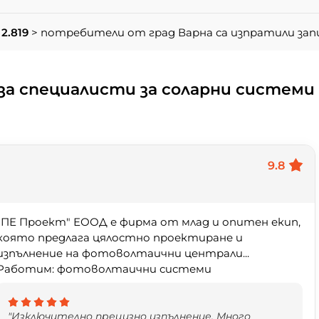
2.819
> потребители от град Варна са изпратили за
за специалисти за соларни системи
9.8
"ПЕ Проект" ЕООД е фирма от млад и опитен екип,
която предлага цялостно проектиране и
изпълнение на фотоволтаични централи...
Работим: фотоволтаични системи
"Изключително прецизно изпълнение. Много