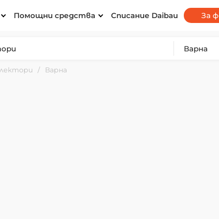
Помощни средства
Списание Daibau
За 
олектори
Варна