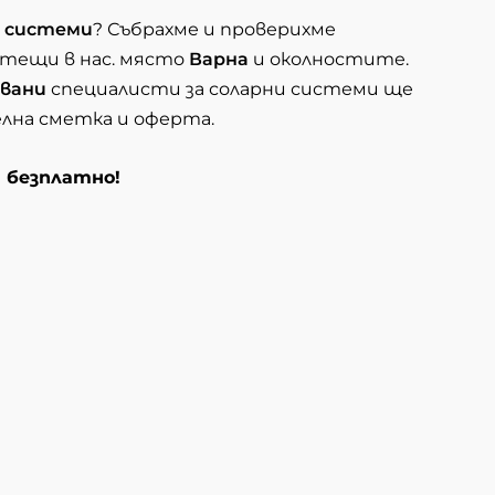
и системи
? Събрахме и проверихме
отещи в нас. място
Варна
и околностите.
вани
специалисти за соларни системи ще
елна сметка и оферта.
и безплатно!