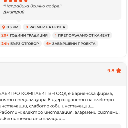
"Направиха всичко добре!"
Дмитрий
0.3 KM
9
РАЗМЕР НА ЕКИПА
20+
ГОДИНИ ТРАДИЦИЯ
1
ПРЕПОРЪЧАНО ОТ КЛИЕНТ
24h
БЪРЗ ОТГОВОР
6+
ЗАВЪРШЕНИ ПРОЕКТА
9.8
ЕЛЕКТРО КОМПЛЕКТ ВН ООД е варненска фирма,
която специализира в изграждането на електро
инсталации, слаботокови инсталации,...
Работим: електро инсталация, алармени системи,
осветителни инсталации,...