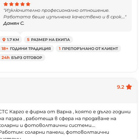
"Изключително професионално отношение.
Работата беше изпълнена качествено и в срок...."
Дамян С.
1.7 KM
5
РАЗМЕР НА ЕКИПА
18+
ГОДИНИ ТРАДИЦИЯ
1
ПРЕПОРЪЧАНО ОТ КЛИЕНТ
24h
БЪРЗ ОТГОВОР
9.2
СТС Карго е фирма от Варна , която е дълго години
на пазара , работеща в сфера на продаване на
соларни и фотоволтаични системи....
Работим: соларни панели, фотоволтаични
системи