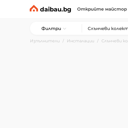
daibau.bg
Открийте майстор
Филтри
Изпълнители
Инсталации
Слънчеви к