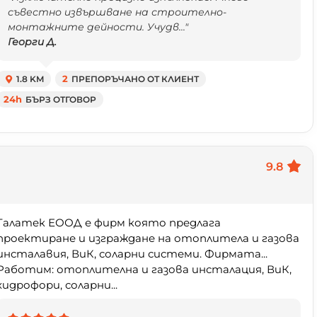
съвестно извършване на строително-
монтажните дейности. Учудв..."
Георги Д.
1.8 KM
2
ПРЕПОРЪЧАНО ОТ КЛИЕНТ
24h
БЪРЗ ОТГОВОР
9.8
Галатек ЕООД е фирм която предлага
проектиране и изграждане на отоплитела и газова
инсталавия, ВиК, соларни системи. Фирмата...
Работим: отоплителна и газова инсталация, ВиК,
хидрофори, соларни...