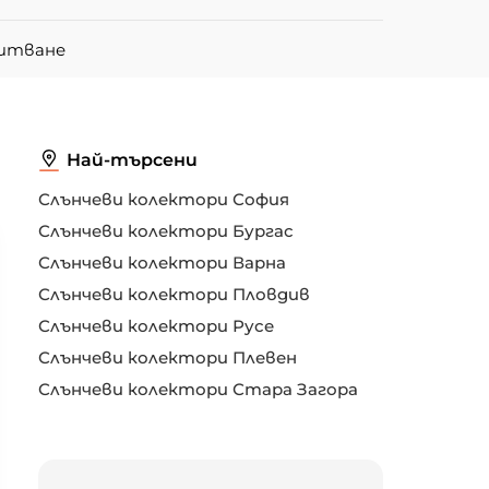
питване
Най-търсени
Слънчеви колектори София
Слънчеви колектори Бургас
Слънчеви колектори Варна
Слънчеви колектори Пловдив
Слънчеви колектори Русе
Слънчеви колектори Плевен
Слънчеви колектори Стара Загора