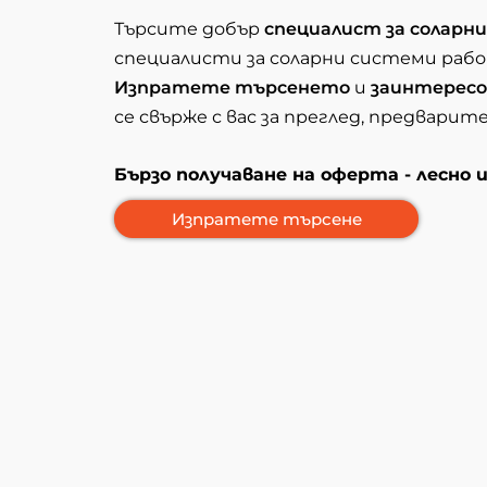
Търсите добър
специалист за соларн
специалисти за соларни системи раб
Изпратете търсенето
и
заинтересо
се свърже с вас за преглед, предварит
Бързо получаване на оферта - лесно 