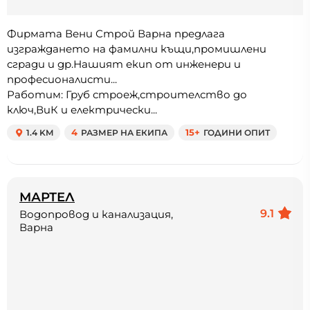
Фирмата Вени Строй Варна предлага
изграждането на фамилни къщи,промишлени
сгради и др.Нашият екип от инженери и
професионалисти...
Работим: Груб строеж,строителство до
ключ,ВиК и електрически...
1.4 KM
4
РАЗМЕР НА ЕКИПА
15+
ГОДИНИ ОПИТ
МАРТЕЛ
9.1
Водопровод и канализация,
Варна