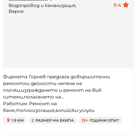
9.4
Водопровод и канализация,
Варна
Фирмата Горнев предлага довършителни
ремонтни дейности-лепене на
плочки,изграждането и ремонт на ВиК
ситеми,полагането на...
Работим: Ремонт на
баня,топлоизолация,алпийски услуги
1.9 KM
2
РАЗМЕР НА ЕКИПА
13+
ГОДИНИ ОПИТ