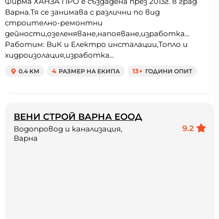
Фирма ХАНЗА ПРО е създадена през 2013г. в град
Варна.Тя се занимава с различни по вид
строително-ремонтни
дейности,озеленяване,напояване,изработка...
Работим: ВиК и Електро инсталации,Топло и
хидроизолация,изработка...
0.4 KM
4
РАЗМЕР НА ЕКИПА
13+
ГОДИНИ ОПИТ
ВЕНИ СТРОЙ ВАРНА ЕООД
9.2
Водопровод и канализация,
Варна