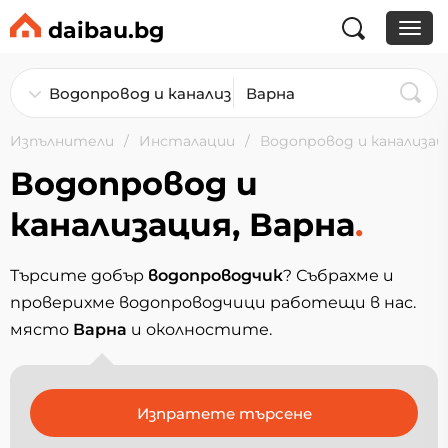
daibau.bg
Изпълнители
Инсталации
Водопровод и канализац
Водопровод и
канализация, Варна
.
Търсите добър
водопроводчик
? Събрахме и
проверихме водопроводчици работещи в нас.
място
Варна
и околностите.