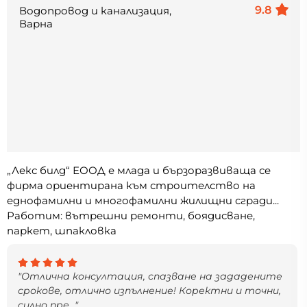
9.8
Водопровод и канализация,
Варна
„Лекс билд“ ЕООД е млада и бързоразвиваща се
фирма ориентирана към строителство на
еднофамилни и многофамилни жилищни сгради...
Работим: вътрешни ремонти, боядисване,
паркет, шпакловка
"Отлична консултация, спазване на зададените
срокове, отлично изпълнение! Коректни и точни,
силно пре..."