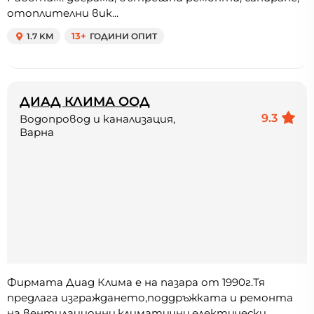
отоплителни вик...
1.7 KM
13+
ГОДИНИ ОПИТ
ДИАД КЛИМА ООД
9.3
Водопровод и канализация,
Варна
Фирмата Диад Клима е на пазара от 1990г.Тя
предлага изграждането,поддръжката и ремонта
на вентилационни,климатични,електически...