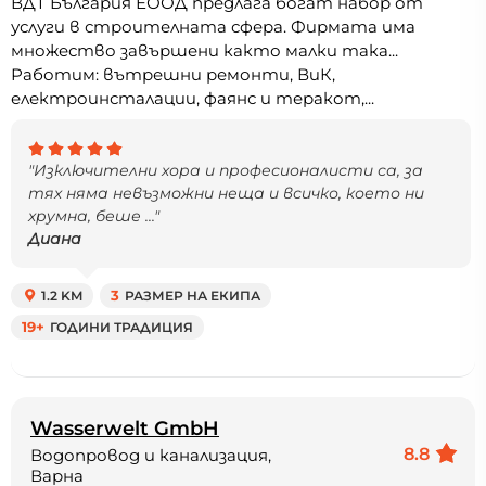
ВДТ България ЕООД предлага богат набор от
услуги в строителната сфера. Фирмата има
множество завършени както малки така...
Работим: вътрешни ремонти, ВиК,
електроинсталации, фаянс и теракот,...
"Изключителни хора и професионалисти са, за
тях няма невъзможни неща и всичко, което ни
хрумна, беше ..."
Диана
1.2 KM
3
РАЗМЕР НА ЕКИПА
19+
ГОДИНИ ТРАДИЦИЯ
Wasserwelt GmbH
8.8
Водопровод и канализация,
Варна