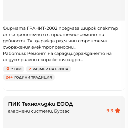
Фирмата ГРАНИТ-2002 предлага широк спектър
от строителни и строително-ремонтни
дейности.Тя изгражда различни строителни
съоражения,електропреносни...
Работим: Ремонт на сгради,изграждането на
индустриални съоражения,хидро...
7.1 KM
2
РАЗМЕР НА ЕКИПА
24+
ГОДИНИ ТРАДИЦИЯ
ПИК Технолъджи ЕООД
9.3
алармени системи, Бургас