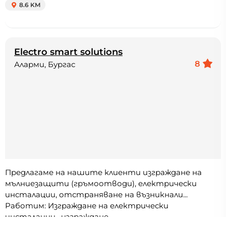
8.6 KM
Electro smart solutions
8
Аларми, Бургас
Предлагаме на нашите клиенти изграждане на
мълниезащити (гръмоотводи), електрически
инсталации, отстраняване на възникнали...
Работим: Изграждане на електрически
инсталации , изграждане...