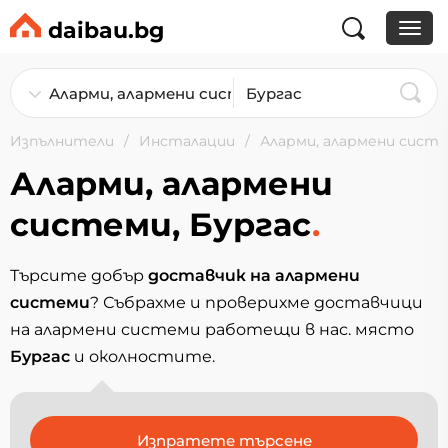
daibau.bg
Изпълнители
Инсталации
Аларми, алармени сист
Аларми, алармени
системи, Бургас
.
Търсите добър
доставчик на алармени
системи
? Събрахме и проверихме доставчици
на алармени системи работещи в нас. място
Бургас
и околностите.