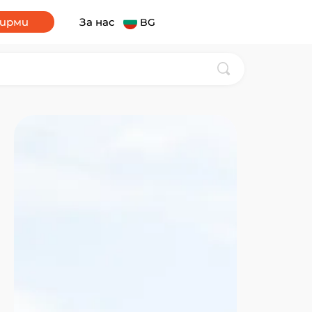
фирми
За нас
BG