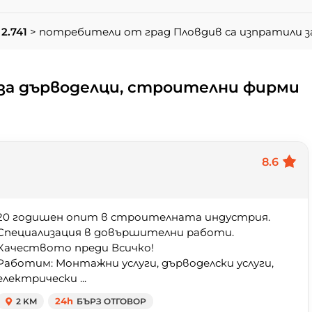
2.741
> потребители от град Пловдив са изпратили 
за дърводелци, строителни фирми
8.6
20 годишен опит в строителната индустрия.
Специализация в довършителни работи.
Качеството преди Всичко!
Работим: Монтажни услуги, дърводелски услуги,
електрически ...
2 KM
24h
БЪРЗ ОТГОВОР