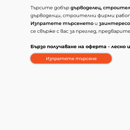
Търсите добър
дърводелец, строите
дърводелци, строителни фирми рабо
Изпратете търсенето
и
заинтересо
се свърже с вас за преглед, предварит
Бързо получаване на оферта - лесно 