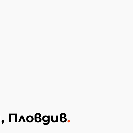
, Пловдив
.