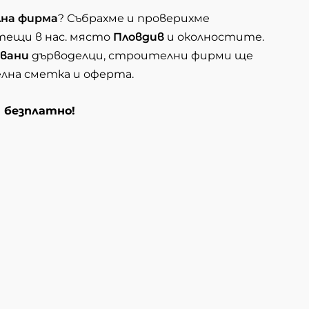
лна фирма
? Събрахме и проверихме
тещи в нас. място
Пловдив
и околностите.
вани
дърводелци, строителни фирми ще
елна сметка и оферта.
и безплатно!