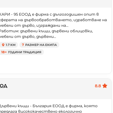
КАРИ - 95 ЕООД е фирма с дългогодишен опит в
сферата на дървообработването, изработване на
мебели от дърво, изграждани на...
Работим: дървени къщи, дървени облицовки,
мебели от дърво, дървени...
1.7 KM
7
РАЗМЕР НА ЕКИПА
18+
ГОДИНИ ТРАДИЦИЯ
ООД
8.8
Дървени къщи - България ЕООД е фирма, която
предлага висококачествено екологично