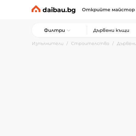
daibau.bg
Открийте майстор
Филтри
Изпълнители
Строителство
Дървен