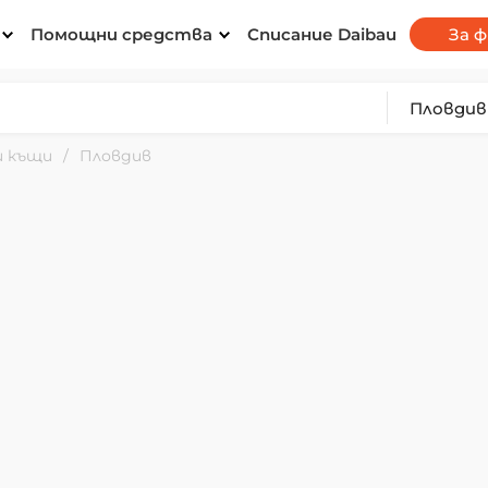
Помощни средства
Списание Daibau
За 
и къщи
Пловдив