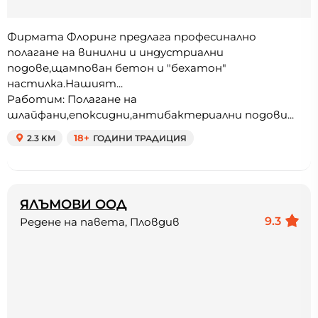
Фирмата Флоринг предлага професинално
полагане на винилни и индустриални
подове,щампован бетон и "бехатон"
настилка.Нашият...
Работим: Полагане на
шлайфани,епоксидни,антибактериални подови...
2.3 KM
18+
ГОДИНИ ТРАДИЦИЯ
ЯЛЪМОВИ ООД
9.3
Редене на павета, Пловдив