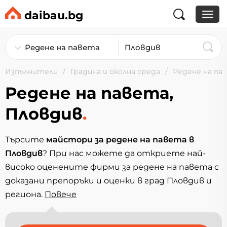
daibau.bg
Изпълнители
Градина и околна среда
Редене на па
Редене на павета,
Пловдив
.
Търсите
майстори за редене на павета в
Пловдив
? При нас можете да откриете най-
високо оценените фирми за редене на павета с
доказани препоръки и оценки в град Пловдив и
региона.
Повечe