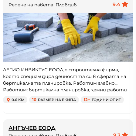
9.4
Редене на павета, Пловдив
ЛЕГИО ИНВИКТУС ЕООД е строителна фирма,
която специализира дейността си в сферата на
вертикалната планировка. Работим главно...
Работим: вертикална планировка, земни работи
0.6 KM
10
РАЗМЕР НА ЕКИПА
12+
ГОДИНИ ОПИТ
АНГЪЧЕВ ЕООД
9.3
Редене на павета, Пловдив