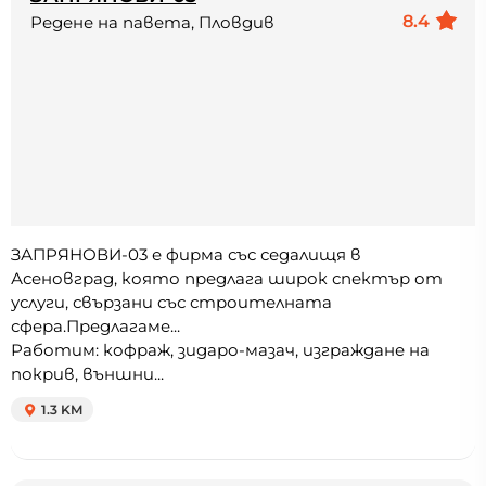
8.4
Редене на павета, Пловдив
ЗАПРЯНОВИ-03 е фирма със седалищя в
Асеновград, която предлага широк спектър от
услуги, свързани със строителната
сфера.Предлагаме...
Работим: кофраж, зидаро-мазач, изграждане на
покрив, външни...
1.3 KM