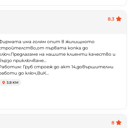
8.3
Фирмата има голям опит в жилищното
стройтелство,от първата копка до
ключ.Предлагаме на нашите клиенти качество и
бързо приключване...
Работим: Груб строеж до акт 14,довършителни
работи до ключ,ВиК...
3.8 KM
8