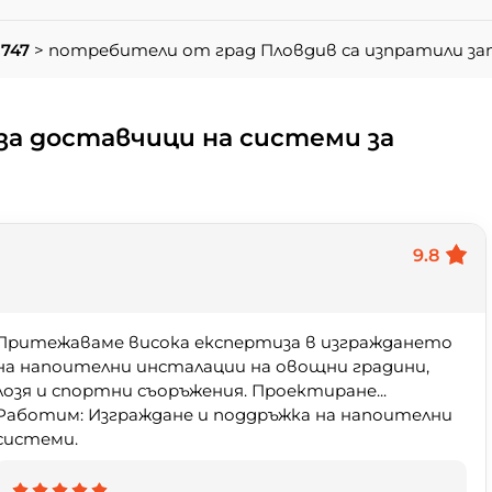
.747
> потребители от град Пловдив са изпратили з
за доставчици на системи за
9.8
Притежаваме висока експертиза в изграждането
на напоителни инсталации на овощни градини,
лозя и спортни съоръжения. Проектиране...
Работим: Изграждане и поддръжка на напоителни
системи.