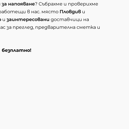
 за напояване
? Събрахме и проверихме
 работещи в нас. място
Пловдив
и
о
и
заинтересовани
доставчици на
вас за преглед, предварителна сметка и
и безплатно!