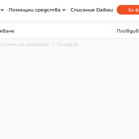
Помощни средства
Списание Daibau
За 
истеми за напояване
Пловдив