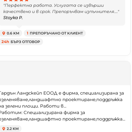
"Перфектна работа. Услугата се извърши
качествено и в срок. Препоръчвам изпълнителя...."
Stoyka P.
0.6 KM
1
ПРЕПОРЪЧАНО ОТ КЛИЕНТ
24h
БЪРЗ ОТГОВОР
Гардън Ландскейп ЕООД е фирма, специализирана за
озеленяване,ландшафтно проектиране,поддръжка
на зелени площи. Работи в...
Работим: Специализирана фирма за
озеленяване,ландшафтно проектиране,поддръжка...
2.2 KM