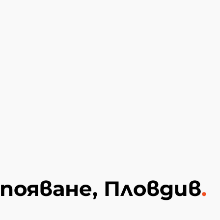
появане, Пловдив
.