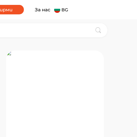
фирми
За нас
BG