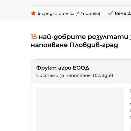
9
вече 2
средна оценка (42 оценки)
15
най-добрите резултати 
напояване Пловдив-град
Фрукт агро ЕООД
Системи за напояване, Пловдив