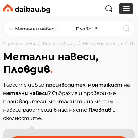
daibau.bg
Изпълнители
Конструкции
Метални навеси
Пл
Метални навеси,
Пловдив
.
Търсите добър
производител, монтажист на
метални навеси
? Събрахме и проверихме
производители, монтажисти на метални
навеси работещи в нас. място
Пловдив
и
околностите.