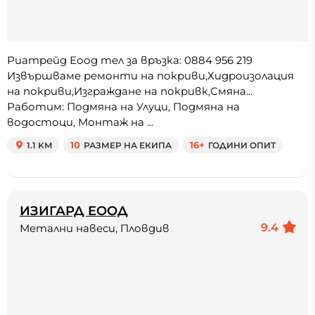
Риатрейд Еоод тел за връзка: 0884 956 219
Извършваме ремонти на покриви,Хидроизолация
на покриви,Изграждане на покривк,Смяна...
Работим: Подмяна на Улуци, Подмяна на
водостоци, Монтаж на ...
1.1 KM
10
РАЗМЕР НА ЕКИПА
16+
ГОДИНИ ОПИТ
ИЗИГАРД ЕООД
9.4
Метални навеси, Пловдив