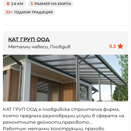
2.6 KM
5
РАЗМЕР НА ЕКИПА
32+
ГОДИНИ ТРАДИЦИЯ
КАТ ГРУП ООД
9.3
Метални навеси, Пловдив
КАТ ГРУП ООД е пловдивска строителна фирма,
която предлага разнообразни услуги в сферата на
ремонтните дейности,праховото...
Работим: метални конструкции, прахово