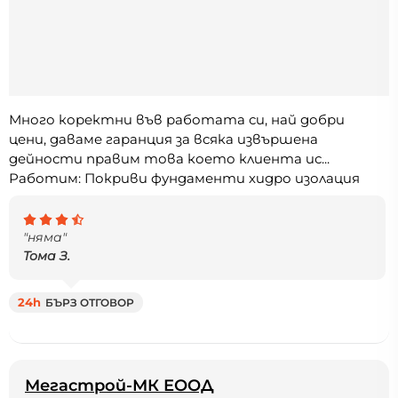
Много коректни във работата си, най добри
цени, даваме гаранция за всяка извършена
дейности правим това което клиента ис...
Работим: Покриви фундаменти хидро изолация
"няма"
Тома З.
24h
БЪРЗ ОТГОВОР
Мегастрой-МК ЕООД