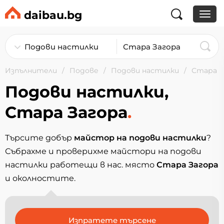
daibau.bg
Изпълнители
Подове
Подови настилки
Стара З
Подови настилки,
Стара Загора
.
Търсите добър
майстор на подови настилки
?
Събрахме и проверихме майстори на подови
настилки работещи в нас. място
Стара Загора
и околностите.