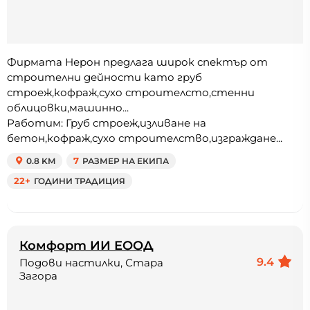
Фирмата Нерон предлага широк спектър от
строителни дейности като груб
строеж,кофраж,сухо строителсто,стенни
облицовки,машинно...
Работим: Груб строеж,изливане на
бетон,кофраж,сухо строителство,изграждане...
0.8 KM
7
РАЗМЕР НА ЕКИПА
22+
ГОДИНИ ТРАДИЦИЯ
Комфорт ИИ ЕООД
9.4
Подови настилки, Стара
Загора