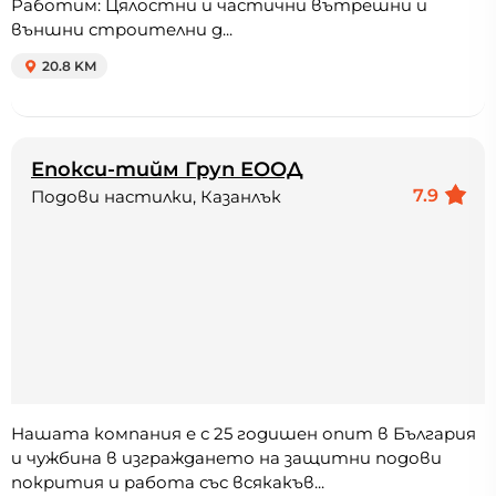
Работим: Цялостни и частични вътрешни и
външни строителни д...
20.8 KM
Епокси-тийм Груп ЕООД
7.9
Подови настилки, Казанлък
Нашата компания е с 25 годишен опит в България
и чужбина в изграждането на защитни подови
покрития и работа със всякакъв...