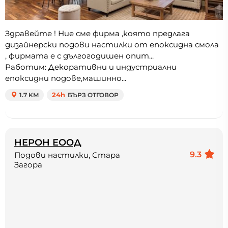
Здравейте ! Ние сме фирма ,която предлага
дизайнерски подови настилки от епоксидна смола
, фирмата е с дългогодишен опит...
Работим: Декоративни и индустриални
епоксидни подове,машинно...
1.7 KM
24h
БЪРЗ ОТГОВОР
НЕРОН ЕООД
9.3
Подови настилки, Стара
Загора