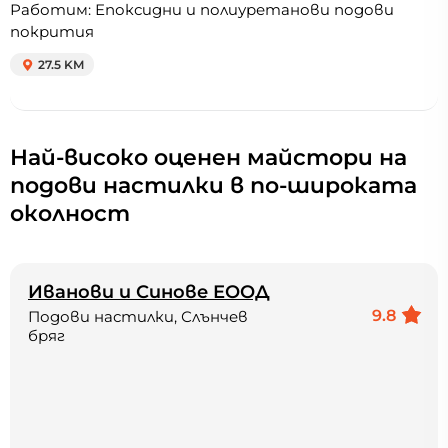
Работим: Епоксидни и полиуретанови подови
покрития
27.5 KM
Най-високо оценен майстори на
подови настилки в по-широката
околност
Иванови и Синове ЕООД
9.8
Подови настилки, Слънчев
бряг