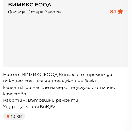
ВИМИКС ЕООД
8.1
Фасада, Стара Загора
Ние от ВИМИКС ЕООД винаги се стремим да
покрием специфичните нужди на всеки
клиент.При нас ще намерите услуги с отлично
качество...
Работим: Вътрешни ремонти ,
Хидроизолация,ВиК,Ел
1.5 KM