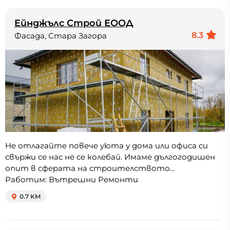
Ейнджълс Строй ЕООД
8.3
Фасада, Стара Загора
Не отлагайте повече уюта у дома или офиса си
свържи се нас не се колебай. Имаме дългогодишен
опит в сферата на строителството...
Работим: Вътрешни Ремонти
0.7 KM