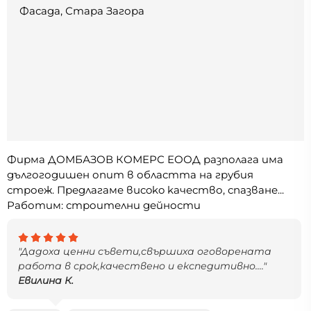
Фасада, Стара Загора
Фирма ДОМБАЗОВ КОМЕРС ЕООД разполага има
дългогодишен опит в областта на грубия
строеж. Преgлагаме вucoko kaчество, спазване...
Работим: строителни дейности
"Дадоха ценни съвети,свършиха оговорената
работа в срок,качествено и експедитивно...."
Евилина К.