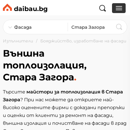
daibau.bg
Изпълнители
Бояджийство, изработване на фасади
Външна
топлоизолация,
Стара Загора
.
Търсите
майстори за топлоизолация в Стара
Загора
? При нас можете да откриете най-
високо оценените фирми с доказани препоръки
и оценки от клиенти за ремонт на фасади,
външна изолация и почистване на фасади в град