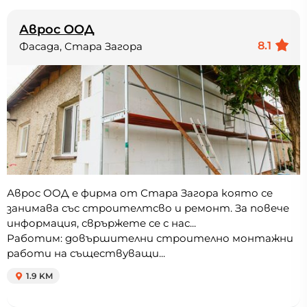
Аврос ООД
8.1
Фасада, Стара Загора
Аврос ООД е фирма от Стара Загора която се
занимава със строителтсво и ремонт. За повече
информация, сврържете се с нас...
Работим: довършителни строително монтажни
работи на съществуващи...
1.9 KM