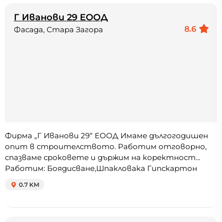
Г Иванови 29 ЕООД
8.6
Фасада, Стара Загора
Фирма „Г Иванови 29“ ЕООД Имаме дългогодишен
опит в строителството. Работим отговорно,
спазваме сроковете и държим на коректност...
Работим: Боядисване,Шпакловака Гипскартон
0.7 KM