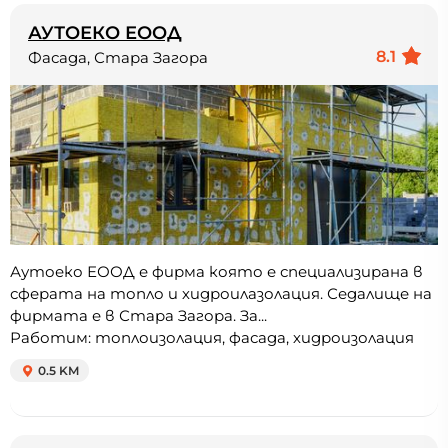
АУТОЕКО ЕООД
8.1
Фасада, Стара Загора
Аутоеко ЕООД е фирма която е специализирана в
сферата на топло и хидроилазолация. Седалище на
фирмата е в Стара Загора. За...
Работим: топлоизолация, фасада, хидроизолация
0.5 KM