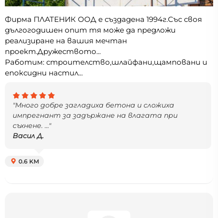
Фирма ПЛАТЕНИК ООД е създадена 1994г.Със своя
дългогодишен опит тя може да предложи
реализиране на вашия мечтан
проект.Дружеството...
Работим: строителство,шлайфани,щамповани и
епоксидни настил...
"Много добре загладиха бетона и сложиха
импрегнант за задържане на влагата при
съхнене. ..."
Васил Д.
0.6 KM