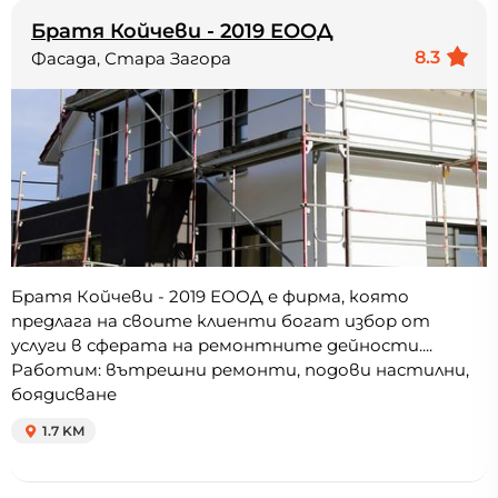
Братя Койчеви - 2019 ЕООД
8.3
Фасада, Стара Загора
Братя Койчеви - 2019 ЕООД е фирма, която
предлага на своите клиенти богат избор от
услуги в сферата на ремонтните дейности....
Работим: вътрешни ремонти, подови настилни,
боядисване
1.7 KM