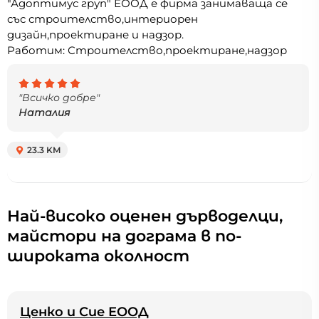
"Адоптимус груп" ЕООД е фирма занимаваща се
със строителство,интериорен
дизайн,проектиране и надзор.
Работим: Строителство,проектиране,надзор
"Всичко добре"
Наталия
23.3 KM
Най-високо оценен дърводелци,
майстори на дограма в по-
широката околност
Ценко и Сие ЕООД