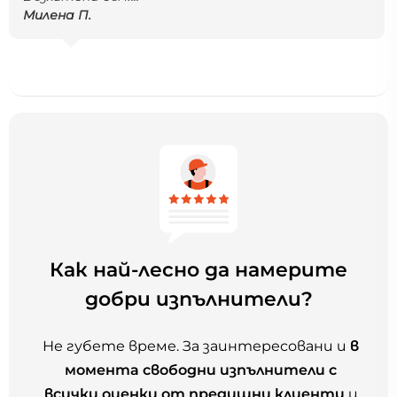
Милена П.
Как най-лесно да намерите
добри изпълнители?
Не губете време. За заинтересовани и
в
момента свободни изпълнители с
всички оценки от предишни клиенти
и