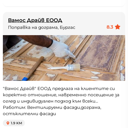
Вамос Драйв ЕООД
8.3
Поправка на дограма, Бургас
"Вамос Драйв" ЕООД предлага на клиентите си
коректно отношение, навременно посещение за
оглед и индивидуален подход към всеки...
Работим: Вентилируеми фасади,дограма,
остъклителни фасади
1.9 KM