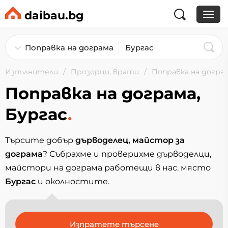
daibau.bg
Изпълнители
Прозорци, врати
Поправка на догра
Поправка на дограма,
Бургас
.
Търсите добър
дърводелец, майстор за
дограма
? Събрахме и проверихме дърводелци,
майстори на дограма работещи в нас. място
Бургас
и околностите.