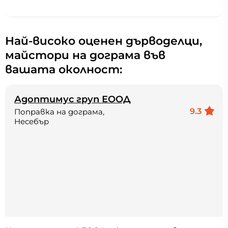
Най-високо оценен дърводелци,
майстори на дограма във
вашата околност:
Адоптимус груп ЕООД
9.3
Поправка на дограма,
Несебър