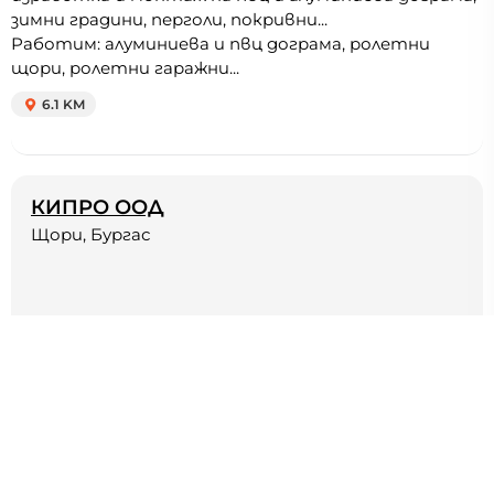
зимни градини, перголи, покривни...
Работим: алуминиева и пвц дограма, ролетни
щори, ролетни гаражни...
6.1 KM
КИПРО ООД
Щори, Бургас
КИПРО ООД е фирма, която се занимива с