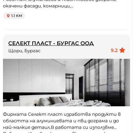
окачени фасади, комарници,...
1.1 KM
СЕЛЕКТ ПЛАСТ - БУРГАС ООД
9.2
Щори, Бургас
Фирмата Селект пласт изработва продукти в
областта на алуминиевата и пвц дограма и до
най-малкия детаил.В работата си използвме...