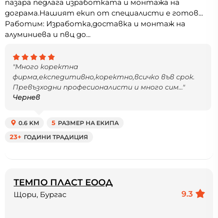
пазара педлага изработката и монтажа на
дограма.Нашият екип от специалисти е готов...
Работим: Изработка,доставка и монтаж на
алуминиева и пвц до...
"Много коректна
фирма,експедитивно,коректно,всичко във срок.
Превъзходни професионалисти и много сим..."
Чернев
0.6 KM
5
РАЗМЕР НА ЕКИПА
23+
ГОДИНИ ТРАДИЦИЯ
ТЕМПО ПЛАСТ ЕООД
9.3
Щори, Бургас