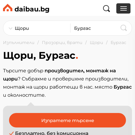
daibau.bg
Изпълнители
Прозорци, врати
Щори
Бургас
Щори, Бургас
.
Търсите добър
производител, монтаж на
щори
? Събрахме и проверихме производители,
монтаж на щори работещи в нас. място
Бургас
и околностите.
Безплатно, без комисионна