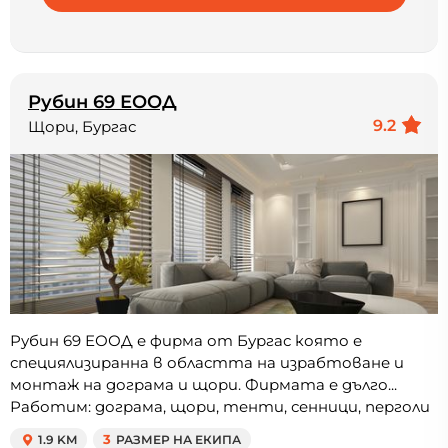
Рубин 69 ЕООД
9.2
Щори, Бургас
Рубин 69 ЕООД е фирма от Бургас която е
специялизиранна в областта на израбтоване и
монтаж на дограма и щори. Фирмата е дълго...
Работим: дограма, щори, тенти, сенници, перголи
1.9 KM
3
РАЗМЕР НА ЕКИПА