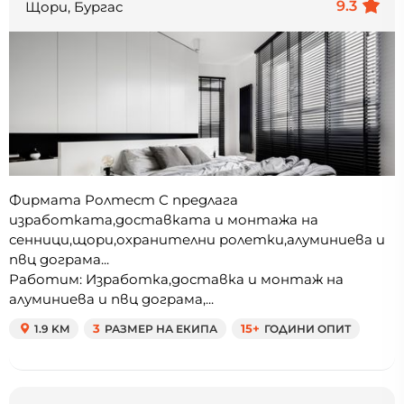
9.3
Щори, Бургас
Фирмата Ролтест С предлага
изработката,доставката и монтажа на
сенници,щори,охранителни ролетки,алуминиева и
пвц дограма...
Работим: Изработка,доставка и монтаж на
алуминиева и пвц дограма,...
1.9 KM
3
РАЗМЕР НА ЕКИПА
15+
ГОДИНИ ОПИТ