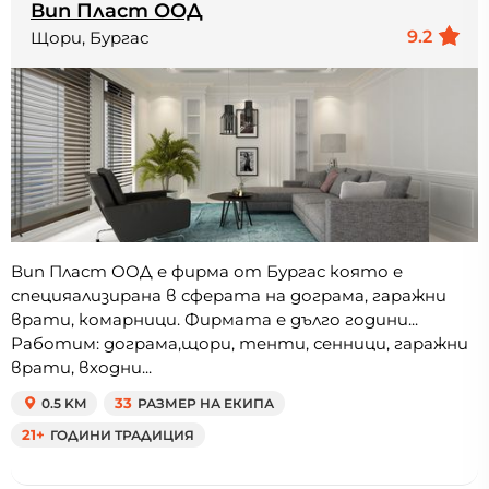
Вип Пласт ООД
9.2
Щори, Бургас
Вип Пласт ООД е фирма от Бургас която е
специяализирана в сферата на дограма, гаражни
врати, комарници. Фирмата е дълго години...
Работим: дограма,щори, тенти, сенници, гаражни
врати, входни...
0.5 KM
33
РАЗМЕР НА ЕКИПА
21+
ГОДИНИ ТРАДИЦИЯ