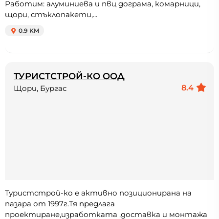
Работим: алуминиева и пвц дограма, комарници,
щори, стъклопакети,...
0.9 KM
ТУРИСТСТРОЙ-КО ООД
8.4
Щори, Бургас
Туристстрой-ко е активно позиционирана на
пазара от 1997г.Тя предлага
проектиране,изработката ,доставка и монтажа