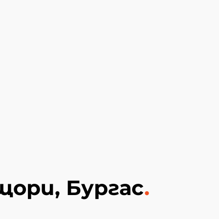
щори, Бургас
.