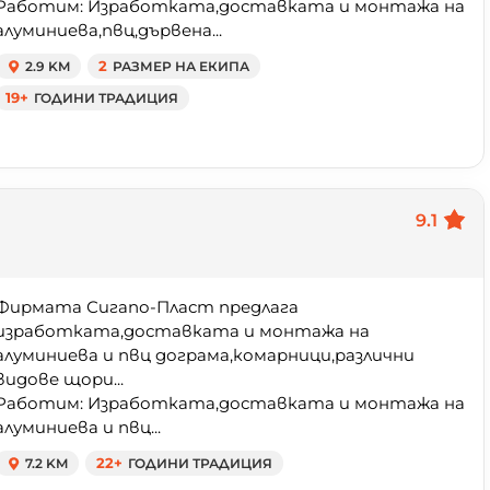
Работим: Изработката,доставката и монтажа на
алуминиева,пвц,дървена...
2.9 KM
2
РАЗМЕР НА ЕКИПА
19+
ГОДИНИ ТРАДИЦИЯ
9.1
Фирмата Сигапо-Пласт предлага
изработката,доставката и монтажа на
алуминиева и пвц дограма,комарници,различни
видове щори...
Работим: Изработката,доставката и монтажа на
алуминиева и пвц...
7.2 KM
22+
ГОДИНИ ТРАДИЦИЯ