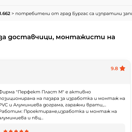
1.662
> потребители от град Бургас са изпратили за
за доставчици, монтажисти на
9.8
Фирма "Перфект Пласт М" е активно
позиционирана на пазара за изработка и монтаж на
PVC и Алуминиева дограма, гаражни врати,...
Работим: Проектиране,изработка и монтаж на
алуминиева и пвц...