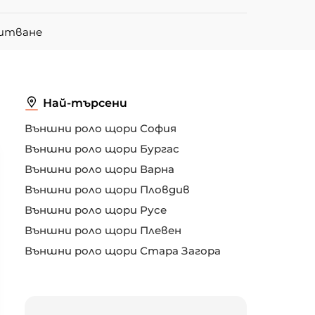
питване
Най-търсени
Външни роло щори София
Външни роло щори Бургас
Външни роло щори Варна
Външни роло щори Пловдив
Външни роло щори Русе
Външни роло щори Плевен
Външни роло щори Стара Загора