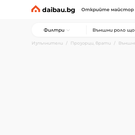
daibau.bg
Открийте майстор
Филтри
Изпълнители
Прозорци, врати
Външн