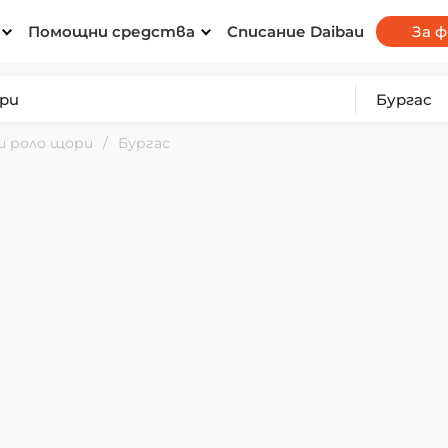
Помощни средства
Списание Daibau
За 
и роло щори
Бургас