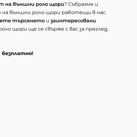
т на външни роло щори
? Събрахме и
на външни роло щори работещи в нас.
ете търсенето
и
заинтересовани
ло щори ще се свърже с вас за преглед,
и безплатно!