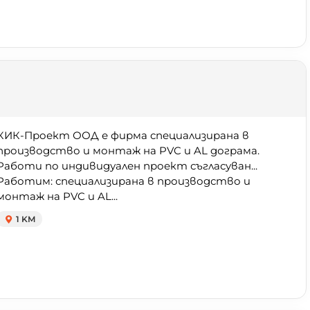
КИК-Проект ООД е фирма специализирана в
производство и монтаж на PVC и AL дограма.
Работи по индивидуален проект съгласуван...
Работим: специализирана в производство и
монтаж на PVC и AL...
1 KM