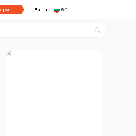
фирми
За нас
BG