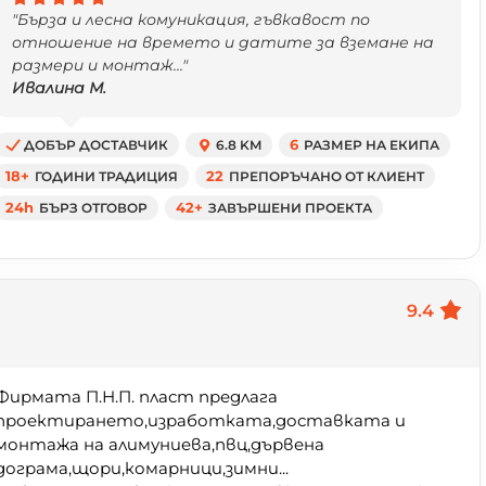
"Бърза и лесна комуникация, гъвкавост по
отношение на времето и датите за вземане на
размери и монтаж..."
Ивалина М.
ДОБЪР ДОСТАВЧИК
6.8 KM
6
РАЗМЕР НА ЕКИПА
18+
ГОДИНИ ТРАДИЦИЯ
22
ПРЕПОРЪЧАНО ОТ КЛИЕНТ
24h
БЪРЗ ОТГОВОР
42+
ЗАВЪРШЕНИ ПРОЕКТА
9.4
Фирмата П.Н.П. пласт предлага
проектирането,изработката,доставката и
монтажа на алимуниева,пвц,дървена
дограма,щори,комарници,зимни...