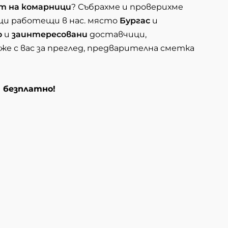
т на комарници
? Събрахме и проверихме
ци работещи в нас. място
Бургас
и
о
и
заинтересовани
доставчици,
е с вас за преглед, предварителна сметка
и безплатно!