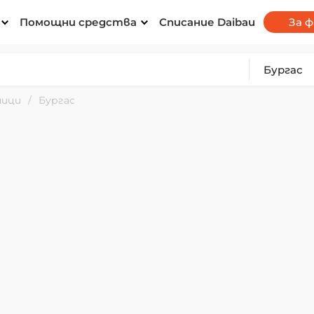
Помощни средства
Списание Daibau
За 
ници
Бургас