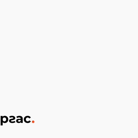
ргас
.