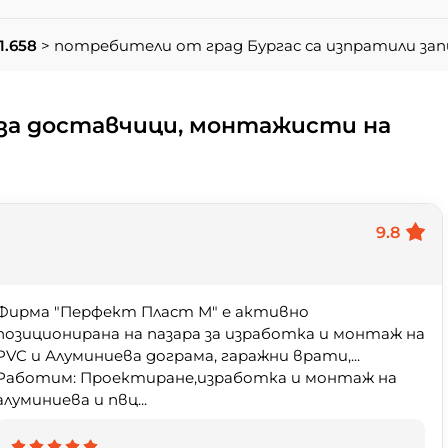
1.658
> потребители от град Бургас са изпратили за
за доставчици, монтажисти на
9.8
Фирма "Перфект Пласт М" е активно
позиционирана на пазара за изработка и монтаж на
PVC и Алуминиева дограма, гаражни врати,...
Работим: Проектиране,изработка и монтаж на
алуминиева и пвц...