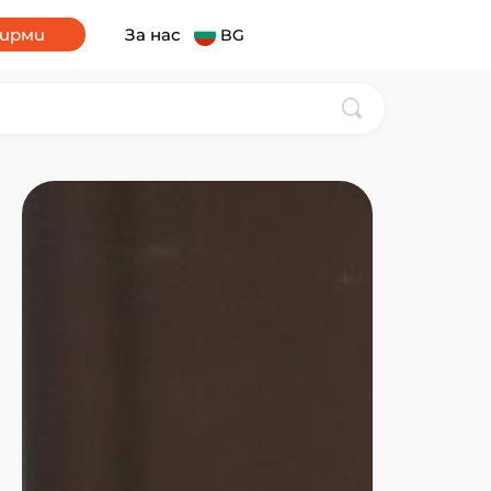
фирми
За нас
BG