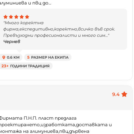
алуминиева и пвц до...
"Много коректна
фирма,експедитивно,коректно,всичко във срок.
Превъзходни професионалисти и много сим..."
Чернев
0.6 KM
5
РАЗМЕР НА ЕКИПА
23+
ГОДИНИ ТРАДИЦИЯ
9.4
Фирмата П.Н.П. пласт предлага
проектирането,изработката,доставката и
монтажа на алимуниева,пвц,дървена