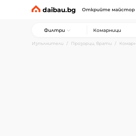
daibau.bg
Открийте майстор
Филтри
Изпълнители
Прозорци, врати
Комар