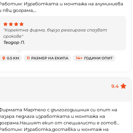
Работим: Изработката и монтажа на алуминиева
и пвц дограма,...
"Коректна фирма, бързо реагираха спазват
срокове"
Теодор П.
0.5 KM
11
РАЗМЕР НА ЕКИПА
14+
ГОДИНИ ОПИТ
9.4
Фирмата Мартело с дългогодишния си опит на
пазара педлага изработката и монтажа на
дограма.Нашият екип от специалисти е готов...
Работим: Изработка,доставка и монтаж на