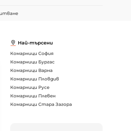
питване
Най-търсени
Комарници София
Комарници Бургас
Комарници Варна
Комарници Пловдив
Комарници Русе
Комарници Плевен
Комарници Стара Загора