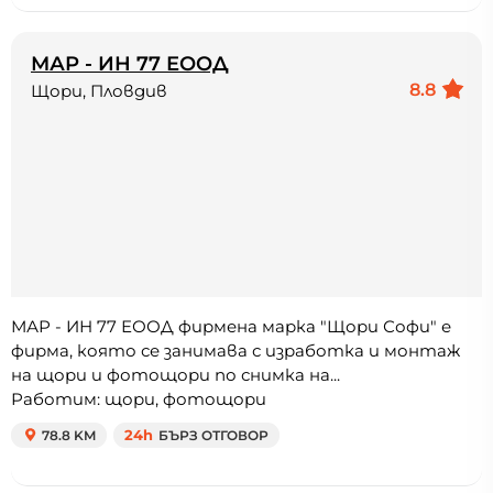
МАР - ИН 77 ЕООД
8.8
Щори, Пловдив
МАР - ИН 77 ЕООД фирмена марка "Щори Софи" е
фирма, която се занимава с изработка и монтаж
на щори и фотощори по снимка на...
Работим: щори, фотощори
78.8 KM
24h
БЪРЗ ОТГОВОР