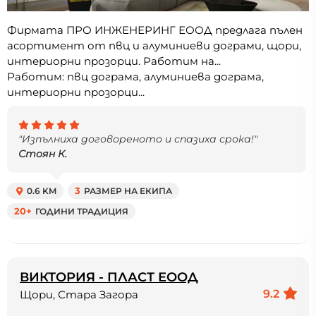
Фирмата ПРО ИНЖЕНЕРИНГ ЕООД предлага пълен
асортимент от пвц и алуминиеви дограми, щори,
интериорни прозорци. Работим на...
Работим: пвц дограма, алуминиева дограма,
интериорни прозорци...
"Изпълниха договореното и спазиха срока!"
Стоян К.
0.6 KM
3
РАЗМЕР НА ЕКИПА
20+
ГОДИНИ ТРАДИЦИЯ
ВИКТОРИЯ - ПЛАСТ ЕООД
9.2
Щори, Стара Загора