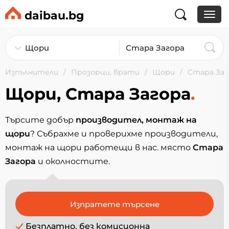
daibau.bg
Изпълнители
Прозорци, врати
Щори
Стара Заг
Щори, Стара Загора
.
Търсите добър
производител, монтаж на
щори
? Събрахме и проверихме производители,
монтаж на щори работещи в нас. място
Стара
Загора
и околностите.
Безплатно, без комисионна