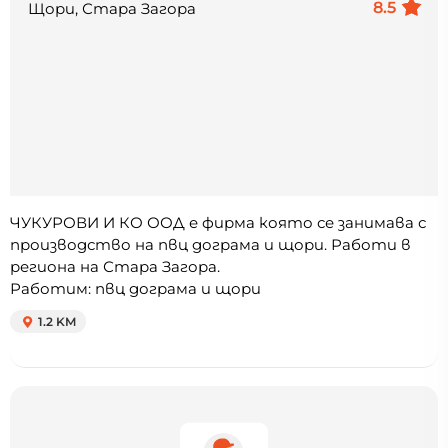
8.5
Щори, Стара Загора
ЧУКУРОВИ И КО ООД е фирма която се занимава с
производство на пвц дограма и щори. Работи в
региона на Стара Загора.
Работим: пвц дограма и щори
1.2 KM