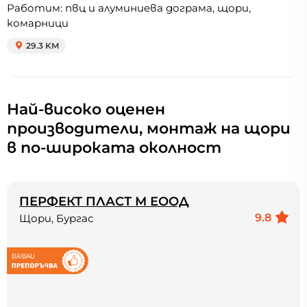
Работим: пвц и алуминиева дограма, щори,
комарници
29.3 KM
Най-високо оценен
производители, монтаж на щори
в по-широката околност
ПЕРФЕКТ ПЛАСТ М ЕООД
9.8
Щори, Бургас