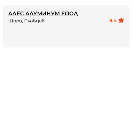
АЛЕС АЛУМИНУМ ЕООД
9.4
Щори, Пловдив
Фирмата Алес Алуминиум е специализирана в
изграждането на фасади от
еталбонд,вентилируеми фасади,фиброциментови
сафади и...
Работим: Изработка,доставка и монтаж на
еталбонд,вентилируеми...
78.1 KM
6
РАЗМЕР НА ЕКИПА
11+
ГОДИНИ ОПИТ