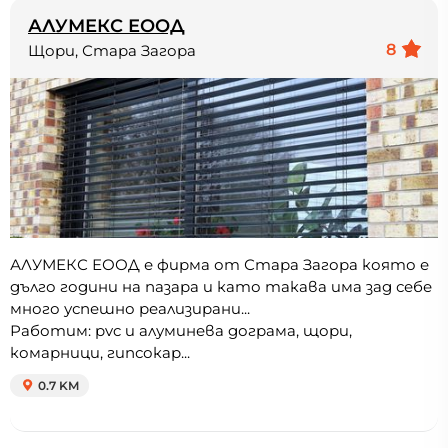
АЛУМЕКС ЕООД
8
Щори, Стара Загора
АЛУМЕКС ЕООД е фирма от Стара Загора която е
дълго години на пазара и като такава има зад себе
много успешно реализирани...
Работим: pvc и алуминева дограма, щори,
комарници, гипсокар...
0.7 KM