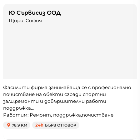
Ю Сървисиз OOД
Щори, София
Фасилити фирма занимаваща се с професионално
почистване на обекти сгради спортни
зали,ремонти и довършителни работи
поддръжка...
Работим: Ремонт, поддръжка,почистване
78.9 KM
24h
БЪРЗ ОТГОВОР