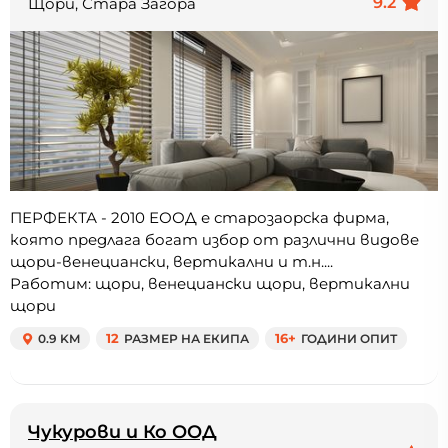
9.2
Щори, Стара Загора
ПЕРФЕКТА - 2010 ЕООД е старозаорска фирма,
която предлага богат избор от различни видове
щори-венециански, вертикални и т.н....
Работим: щори, венециански щори, вертикални
щори
0.9 KM
12
РАЗМЕР НА ЕКИПА
16+
ГОДИНИ ОПИТ
Чукурови и Ко ООД