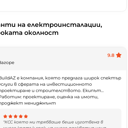
анти на електроинсталации,
роката околност
9.8
Загоре
BuildAZ е компания, която предлага широк спектър
услуги в сферата на инвестиционното
проектиране и строителството. Екипът...
Работим: проектиране, оценка на имоти,
проджект мениджмънт
"КСС която ми трябваше беше изготвена в