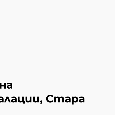
на
лации, Стара