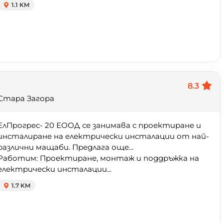
1.1 KM
8.3
Стара Загора
ЕлПрогрес- 20 ЕООД се занимава с проектиране и
инсталиране на електрически инсталации от най-
различни мащаби. Предлага още...
Работим: Проектиране, монтаж и поддръжка на
електрически инсталации...
1.7 KM