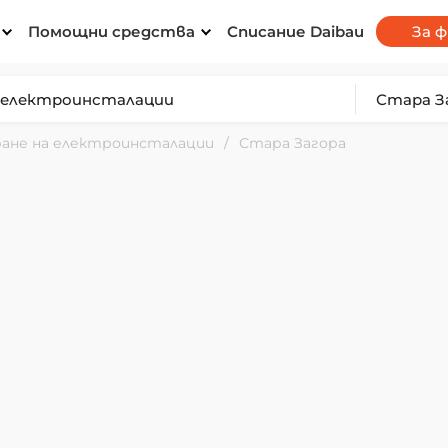
Помощни средства
Списание Daibau
За 
ане на електроинсталации
Стара Загора