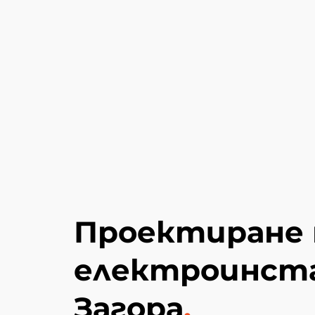
Проектиране 
електроинста
Загора
.