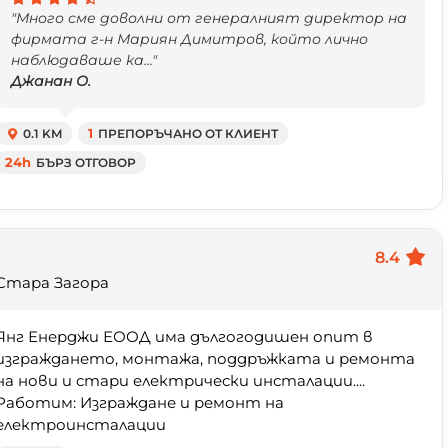
"Много сме доволни от генералният директор на
фирмата г-н Мариян Димитров, който лично
наблюдаваше ка..."
Джанан О.
0.1 KM
1
ПРЕПОРЪЧАНО ОТ КЛИЕНТ
24h
БЪРЗ ОТГОВОР
8.4
Стара Загора
Янг Енерджи ЕООД има дългогодишен опит в
изграждането, монтажа, поддръжката и ремонта
на нови и стари електрически инсталации....
Работим: Изграждане и ремонт на
електроинсталации