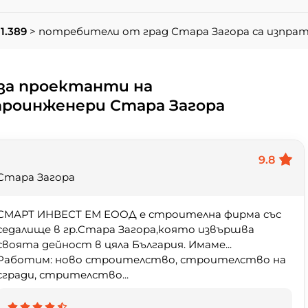
1.389
> потребители от град Стара Загора са изпра
за проектанти на
роинженери Стара Загора
9.8
Стара Загора
СМАРТ ИНВЕСТ ЕМ ЕООД е строителна фирма със
седалище в гр.Стара Загора,която извършва
своята дейност в цяла България. Имаме...
Работим: ново строителство, строителство на
сгради, стрителство...