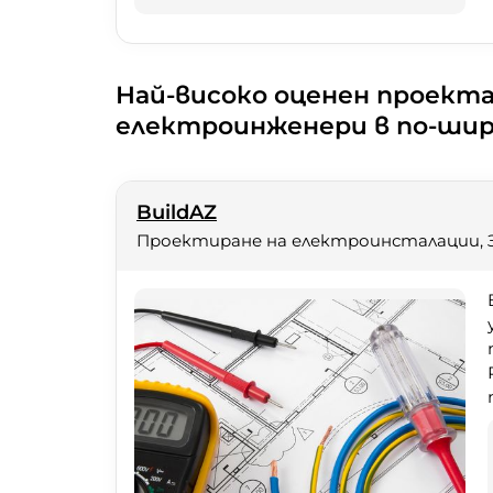
Най-високо оценен проект
електроинженери в по-ши
BuildAZ
Проектиране на електроинсталации, 