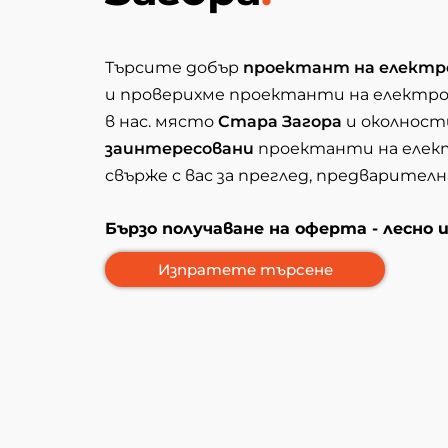
Търсите добър
проектант на електр
и проверихме проектанти на електр
в нас. място
Стара Загора
и околнос
заинтересовани
проектанти на елек
свърже с вас за преглед, предварител
Бързо получаване на оферта - лесно 