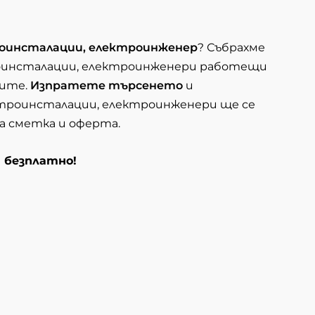
оинсталации, електроинженер
? Събрахме
оинсталации, електроинженери работещи
тите.
Изпратете търсенето
и
троинсталации, електроинженери ще се
на сметка и оферта.
и безплатно!