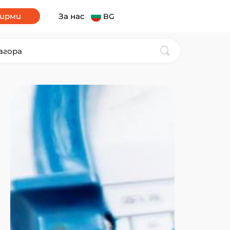
фирми
За нас
BG