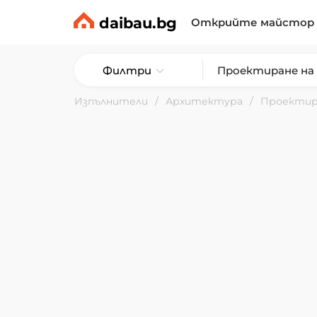
daibau.bg
Открийте майстор
Филтри
Изпълнители
Архитектура
Проектир