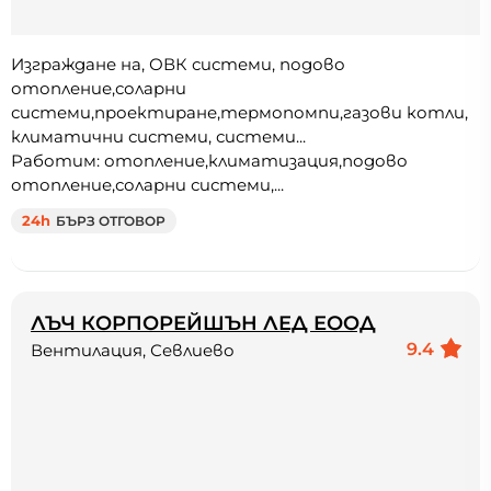
Изграждане на, ОВК системи, подово
отопление,соларни
системи,проектиране,термопомпи,газови котли,
климатични системи, системи...
Работим: отопление,климатизация,подово
отопление,соларни системи,...
24h
БЪРЗ ОТГОВОР
ЛЪЧ КОРПОРЕЙШЪН ЛЕД ЕООД
9.4
Вентилация, Севлиево