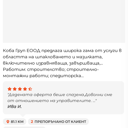
Коба Груп ЕООД предлага широка гама от услуги в
областта на шпакловането и мазилката,
включително изравняваща, завършваща,...
Работим: строителство; строително-
монтажни работи; спедиторска...
"Дадената оферта беше спазена.Доволни сме
от отношението на управителите. ..."
Ива И.
81.1 KM
2
ПРЕПОРЪЧАНО ОТ КЛИЕНТ