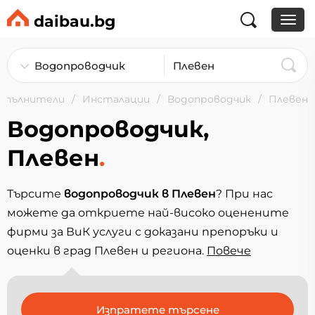
daibau.bg
зпълнители
Инсталации
Водопроводчик
Плевен
Водопроводчик,
Плевен
.
Търсите
водопроводчик в Плевен
? При нас
можете да откриете най-високо оценените
фирми за ВиК услуги с доказани препоръки и
оценки в град Плевен и региона.
Повечe