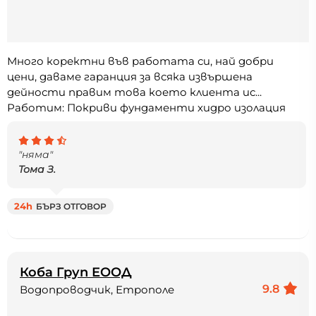
Много коректни във работата си, най добри
цени, даваме гаранция за всяка извършена
дейности правим това което клиента ис...
Работим: Покриви фундаменти хидро изолация
"няма"
Тома З.
24h
БЪРЗ ОТГОВОР
Коба Груп ЕООД
9.8
Водопроводчик, Етрополе