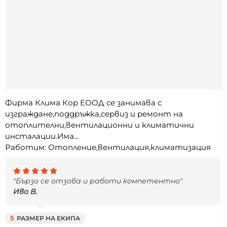
Фирма Клима Кор ЕООД се занимава с
изграждане,поддръжка,сервиз и ремонт на
отоплителни,вентилационни и климатични
инсталации.Има...
Работим: Отопление,вентилация,климатизация
"Бързо се отзова и работи компетентно"
Иво В.
5
РАЗМЕР НА ЕКИПА