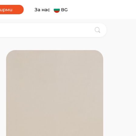
фирми
За нас
BG