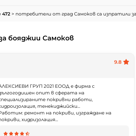
 472
> потребители от град Самоков са изпратили 
за бояджии Самоков
9.8
АЛЕКСИЕВИ ГРУП 2021 ЕООД е фирма с
дългогодишен опит в сферата на
специализираните покривни работи,
хидроизолация, тенекиджийски...
Работим: ремонт на покриви, изграждане на
покриви, хидризолация...