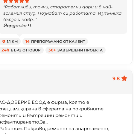
"Работливи, точни, старателни дори и в най-
големия студ. Познават си работата. Изпълниха
бързо и навр..."
Йорданка Ч.
1.1 KM
14
ПРЕПОРЪЧАНО ОТ КЛИЕНТ
24h
БЪРЗ ОТГОВОР
30+
ЗАВЪРШЕНИ ПРОЕКТА
9.8
АС-ДОВЕРИЕ ЕООД е фирма, която е
специализирана в сферата на покривните
ремонти и вътрешни ремонти и
асфалтирането.За...
Работим: Покриви, ремонт на апартамент,