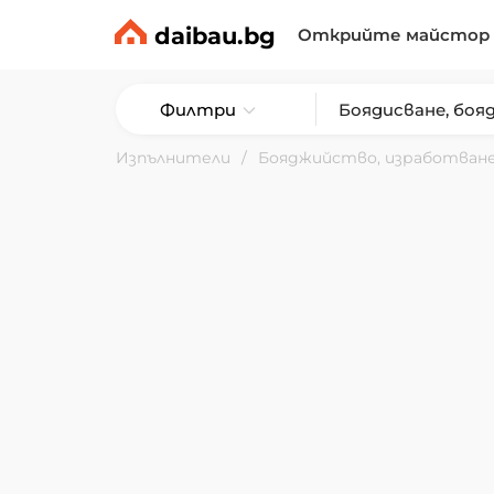
daibau.bg
Открийте майстор
Филтри
Изпълнители
Бояджийство, изработване