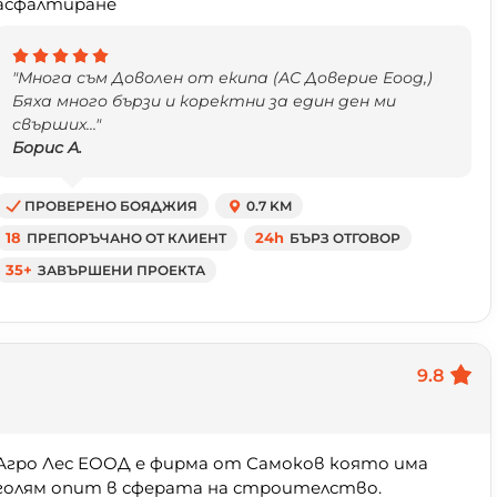
асфалтиране
"Многа съм Доволен от екипа (АС Доверие Еоод,)
Бяха много бързи и коректни за един ден ми
свърших..."
Борис А.
ПРОВЕРЕНО БОЯДЖИЯ
0.7 KM
18
ПРЕПОРЪЧАНО ОТ КЛИЕНТ
24h
БЪРЗ ОТГОВОР
35+
ЗАВЪРШЕНИ ПРОЕКТА
9.8
Агро Лес ЕООД е фирма от Самоков която има
голям опит в сферата на строителство.