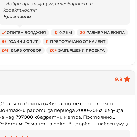
" Добра организация, отговорност и
коректност!"
Кристиана
ОПИТЕН БОЯДЖИЯ
0.7 KM
20
РАЗМЕР НА ЕКИПА
8+
ГОДИНИ ОПИТ
11
ПРЕПОРЪЧАНО ОТ КЛИЕНТ
24h
БЪРЗ ОТГОВОР
26+
ЗАВЪРШЕНИ ПРОЕКТА
9.8
Общият обем на извършените строително-
монтажни работи за периода 2000-2016г. възлиза
на над 797000 квадратни метра. Постоянно...
Работим: Ремонт на покриви,дървени навеси улуци