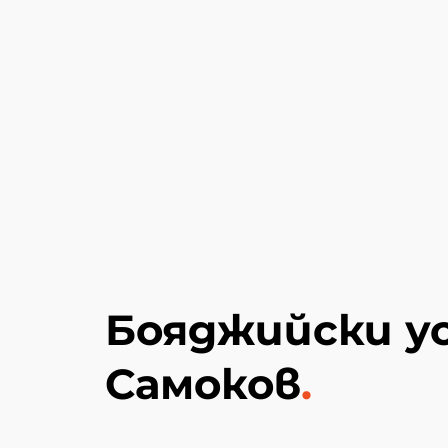
Бояджийски ус
Самоков
.