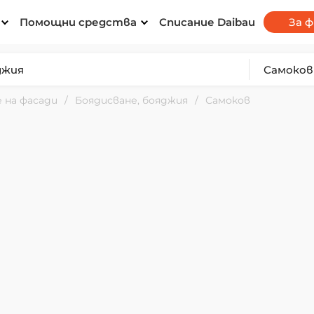
Помощни средства
Списание Daibau
За 
 на фасади
Боядисване, бояджия
Самоков