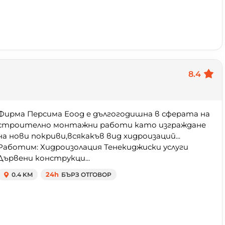
8.4
Фирма Персима Еоод е дългогодишна в сферата на
строително монтажни работи като изграждане
на нови покриви,всякакъв вид хидроизаций...
Работим: Хидроизолация Тенекиджиски услуги
Дървени конструкци...
0.4 KM
24h
БЪРЗ ОТГОВОР