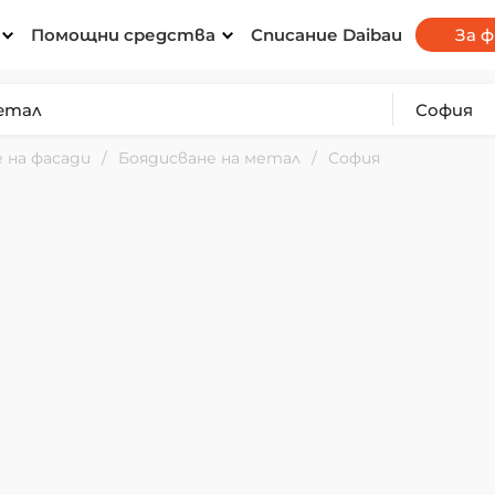
Помощни средства
Списание Daibau
За 
 на фасади
Боядисване на метал
София