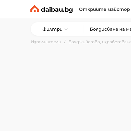
daibau.bg
Открийте майстор
Филтри
Изпълнители
Бояджийство, изработване