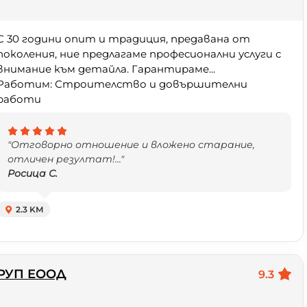
С 30 години опит и традиция, предавана от
поколения, ние предлагаме професионални услуги с
внимание към детайла. Гарантираме...
Работим: Строителство и довършителни
работи
"Отговорно отношение и вложено старание,
отличен резултат!..."
Росица С.
2.3 KM
РУП ЕООД
9.3