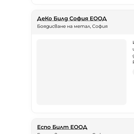
ДеКо Билд София ЕООД
Боядисване на метал, София
Еспо Билт ЕООД