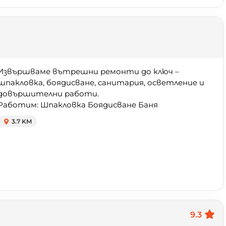
Извършваме вътрешни ремонти до ключ –
шпакловка, боядисване, санитария, осветление и
довършителни работи.
Работим: Шпакловка Боядисване Баня
3.7 KM
9.3