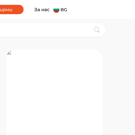
фирми
За нас
BG