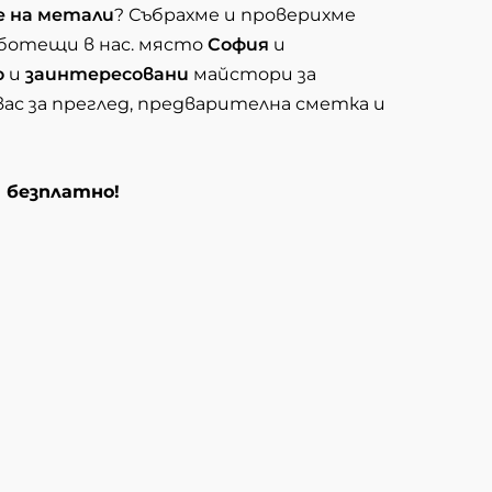
е на метали
? Събрахме и проверихме
аботещи в нас. място
София
и
о
и
заинтересовани
майстори за
вас за преглед, предварителна сметка и
и безплатно!