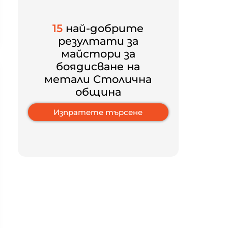
15
най-добрите
резултати за
майстори за
боядисване на
метали Столична
община