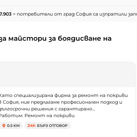
7.903
> потребители от град София са изпратили за
а майстори за боядисване на
Като специализирана фирма за ремонт на покриви
в София, ние предлагаме професионален подход и
дългосрочни решения с гарантирано...
Работим: Ремонт на покриви
0.5 KM
24h
БЪРЗ ОТГОВОР