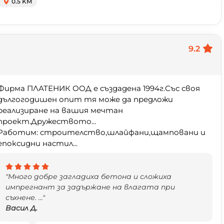
0.5 KM
9.2
Фирма ПЛАТЕНИК ООД е създадена 1994г.Със своя
дългогодишен опит тя може да предложи
реализиране на вашия мечтан
проект.Дружеството...
Работим: строителство,шлайфани,щамповани и
епоксидни настил...
"Много добре загладиха бетона и сложиха
импрегнант за задържане на влагата при
съхнене. ..."
Васил Д.