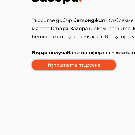
Търсите добър
бетонджия
? Събрахме
място
Стара Загора
и околностите.
бетонджии ще се свърже с вас за пре
Бързо получаване на оферта - лесно 