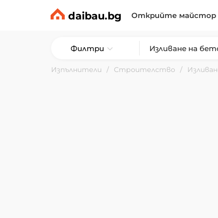
daibau.bg
Открийте майстор
Филтри
Изпълнители
Строителство
Изливан