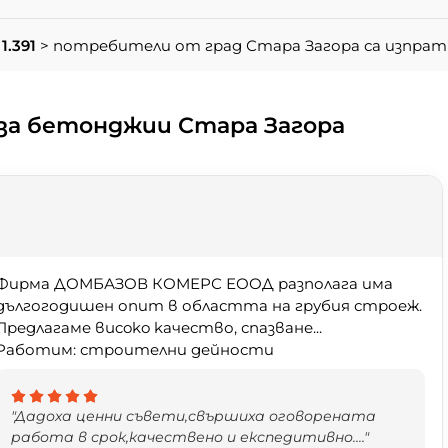
1.391
> потребители от град Стара Загора са изпрат
за бетонджии Стара Загора
Фирма ДОМБАЗОВ КОМЕРС ЕООД разполага има
дългогодишен опит в областта на грубия строеж.
Преgлагаме вucoko kaчество, спазване...
Работим: строителни дейности
"Дадоха ценни съвети,свършиха оговорената
работа в срок,качествено и експедитивно...."