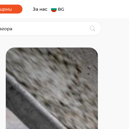
фирми
За нас
BG