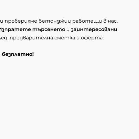
 и проверихме бетонджии работещи в нас.
Изпратете търсенето
и
заинтересовани
глед, предварителна сметка и оферта.
и безплатно!