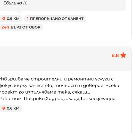
Евилина К.
0.9 KM
1
ПРЕПОРЪЧАНО ОТ КЛИЕНТ
24h
БЪРЗ ОТГОВОР
8.8
Извършваме строителни и ремонтни услуги с
фокус върху качество, точност и доверие. Всеки
проект го изпълняваме така, сякаш...
Работим: Покриви,Хидроизолаця,Топлоизолация
0.6 KM