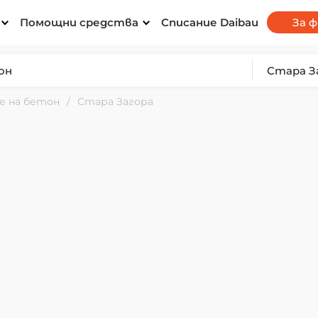
Помощни средства
Списание Daibau
За 
е на бетон
Стара Загора