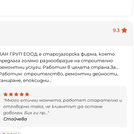
9.3
ХАН ГРУП ЕООД е старозагорска фирма, която
предлага голямо разнообразие на строително
ремонтни услуги. Работим в цялата страна.За...
Работим: строителство, ремонтни дейности,
саниране, епоксидни...
"Много етични момчета, работят старателно и
отговорно така, че клиентът да остане
доволен. Бих ги пр..."
Стойчева