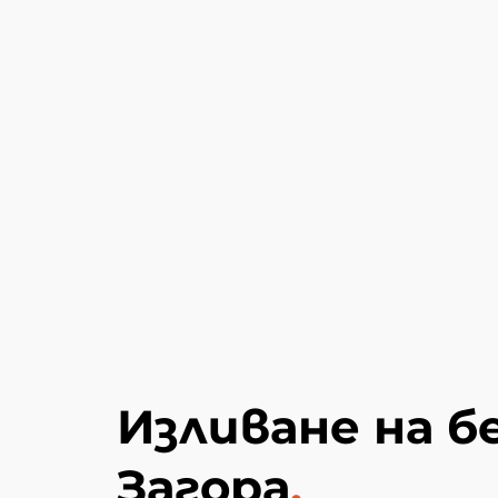
Изливане на б
Загора
.