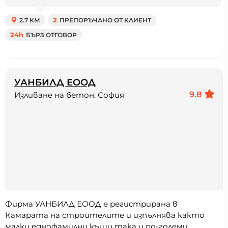
2.7 KM
2
ПРЕПОРЪЧАНО ОТ КЛИЕНТ
24h
БЪРЗ ОТГОВОР
УАНБИЛД ЕООД
9.8
Изливане на бетон, София
Фирма УАНБИЛД ЕООД е регистрирана в
Камарата на строителите и изпълнява както
малки еднофамилни къщи така и по-големи