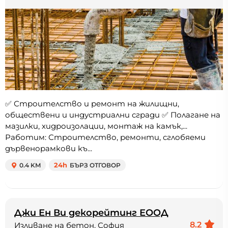
✅ Строителство и ремонт на жилищни,
обществени и индустриални сгради ✅ Полагане на
мазилки, хидроизолации, монтаж на камък,...
Работим: Строителство, ремонти, сглобяеми
дървенорамкови къ...
0.4 KM
24h
БЪРЗ ОТГОВОР
Джи Ен Ви декорейтинг ЕООД
8.2
Изливане на бетон, София