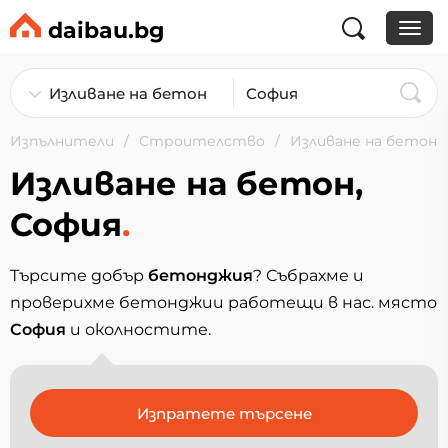
daibau.bg
Изпълнители
Строителство
Изливане на бетон
Изливане на бетон,
София
.
Търсите добър
бетонджия
? Събрахме и
проверихме бетонджии работещи в нас. място
София
и околностите.