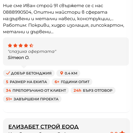
Ние сме Иван строй 91 свържете се с нас
0888990504, Опитни майстори в сферата
на:дървени и метални навеси, конструкции,...
Работим: Покриви, хидро изолация, гипсокартон,
метални и дървени...
"спазиха офертата"
Simeon O.
ДОБЪР БЕТОНДЖИЯ
0.4 KM
5
РАЗМЕР НА ЕКИПА
6+
ГОДИНИ ОПИТ
34
ПРЕПОРЪЧАНО ОТ КЛИЕНТ
24h
БЪРЗ ОТГОВОР
51+
ЗАВЪРШЕНИ ПРОЕКТА
ЕЛИЗАБЕТ СТРОЙ ЕООД