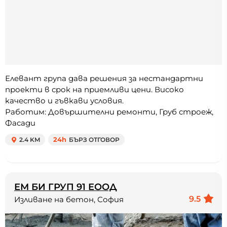
Елевант група дава решения за нестандартни
проекти в срок на приемливи цени. Високо
качество и гъвкави условия.
Работим: Довършителни ремонти, Груб строеж,
Фасади
2.4 KM
24h
БЪРЗ ОТГОВОР
ЕМ БИ ГРУП 91 ЕООД
9.5
Изливане на бетон, София