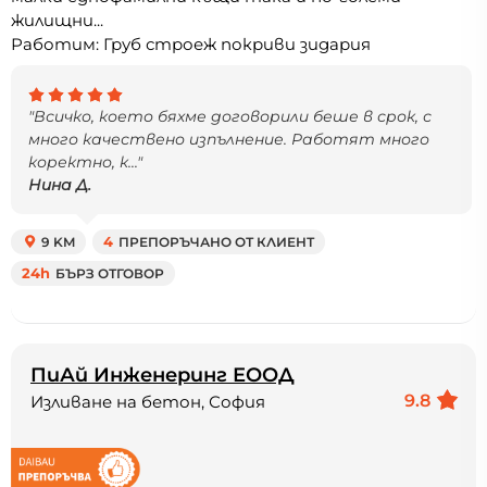
жилищни...
Работим: Груб строеж покриви зидария
"Всичко, което бяхме договорили беше в срок, с
много качествено изпълнение. Работят много
коректно, к..."
Нина Д.
9 KM
4
ПРЕПОРЪЧАНО ОТ КЛИЕНТ
24h
БЪРЗ ОТГОВОР
ПиАй Инженеринг ЕООД
9.8
Изливане на бетон, София