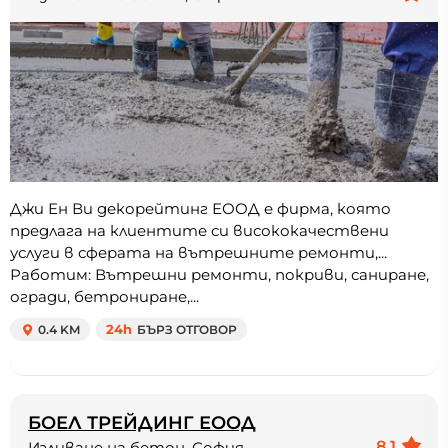
Джи Ен Ви декорейтинг ЕООД е фирма, която
предлага на клиентите си висококачествени
услуги в сферата на вътрешните ремонти,...
Работим: Вътрешни ремонти, покриви, саниране,
огради, бетрониране,...
0.4 KM
24h
БЪРЗ ОТГОВОР
БОЕЛ ТРЕЙДИНГ ЕООД
8.1
Изливане на бетон, София