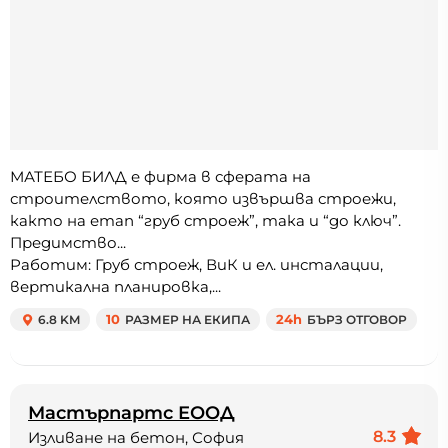
МАТЕБО БИЛД е фирма в сферата на
строителството, която извършва строежи,
както на етап “груб строеж”, така и “до ключ”.
Предимство...
Работим: Груб строеж, ВиК и ел. инсталации,
вертикална планировка,...
6.8 KM
10
РАЗМЕР НА ЕКИПА
24h
БЪРЗ ОТГОВОР
Мастърпартс ЕООД
8.3
Изливане на бетон, София