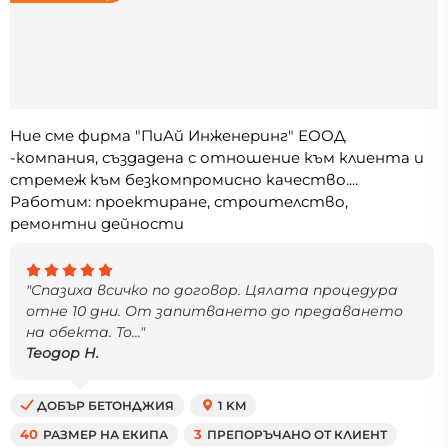
Ние сме фирма "ПиАй Инженеринг" ЕООД
-компания, създадена с отношение към клиента и
стремеж към безкомпромисно качество....
Работим: проектиране, строителство,
ремонтни дейности
"Спазиха всичко по договор. Цялата процедура
отне 10 дни. От запитването до предаването
на обекта. То..."
Теодор Н.
ДОБЪР БЕТОНДЖИЯ
1 KM
40
РАЗМЕР НА ЕКИПА
3
ПРЕПОРЪЧАНО ОТ КЛИЕНТ