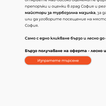
препоръки и оценки в град София и рег
майстори за турбозолна мазилка
, за
или да уговорите посещение на място
София.
Само с едно кликване бързо и лесно д
Бързо получаване на оферта - лесно 