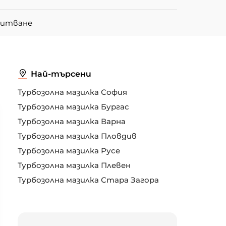
питване
Най-търсени
Турбозолна мазилка София
Турбозолна мазилка Бургас
Турбозолна мазилка Варна
Турбозолна мазилка Пловдив
Турбозолна мазилка Русе
Турбозолна мазилка Плевен
Турбозолна мазилка Стара Загора