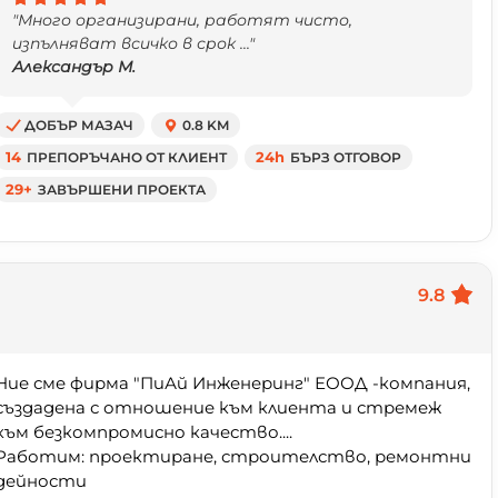
"Много организирани, работят чисто,
изпълняват всичко в срок ..."
Александър М.
ДОБЪР МАЗАЧ
0.8 KM
14
ПРЕПОРЪЧАНО ОТ КЛИЕНТ
24h
БЪРЗ ОТГОВОР
29+
ЗАВЪРШЕНИ ПРОЕКТА
9.8
Ние сме фирма "ПиАй Инженеринг" ЕООД -компания,
създадена с отношение към клиента и стремеж
към безкомпромисно качество....
Работим: проектиране, строителство, ремонтни
дейности