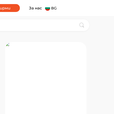
фирми
За нас
BG