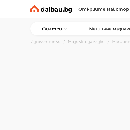
daibau.bg
Открийте майстор
Филтри
Изпълнители
Мазилки, замазки
Машинн