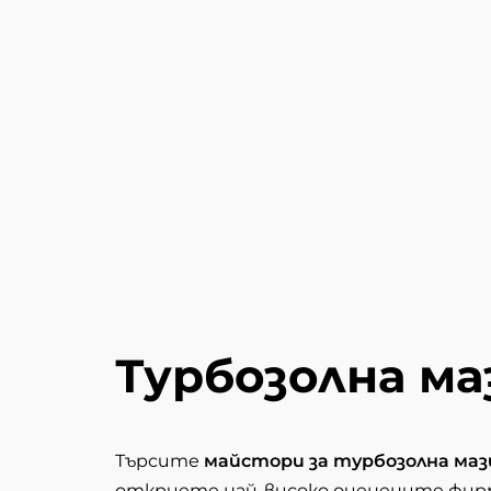
Турбозолна ма
Търсите
майстори за турбозолна маз
откриете най-високо оценените фирми