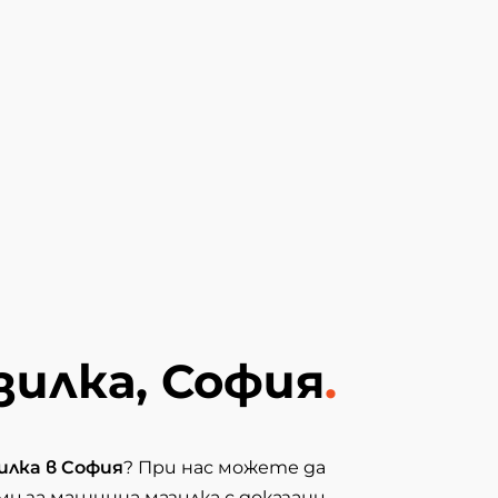
зилка, София
.
илка в София
? При нас можете да
 за машинна мазилка с доказани