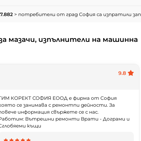
7.882
> потребители от град София са изпратили за
а мазачи, изпълнители на машинна
9.8
ТИМ КОРЕКТ СОФИЯ ЕООД е фирма от София
която се занимава с ремонтnи дейности. За
повече информация свържете се с нас.
Работим: Вътрешни ремонти Врати - Дограми и
Сглобяеми къщи