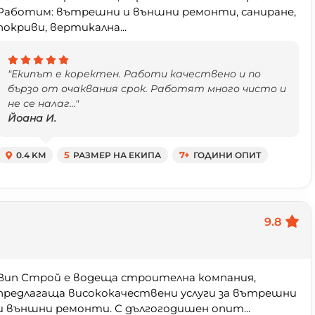
Работим: вътрешни и външни ремонти, саниране,
покриви, вертикална...
"Екипът е коректен. Работи качествено и по
бързо от очаквания срок. Работят много чисто и
не се налаг..."
Йоана И.
0.4 KM
5
РАЗМЕР НА ЕКИПА
7+
ГОДИНИ ОПИТ
9.8
Вип Строй е водеща строителна компания,
предлагаща висококачествени услуги за вътрешни
и външни ремонти. С дългогодишен опит...