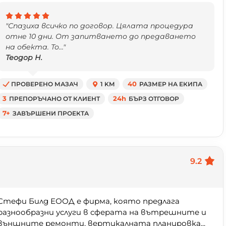
"Спазиха всичко по договор. Цялата процедура
отне 10 дни. От запитването до предаването
на обекта. То..."
Теодор Н.
ПРОВЕРЕНО МАЗАЧ
1 KM
40
РАЗМЕР НА ЕКИПА
3
ПРЕПОРЪЧАНО ОТ КЛИЕНТ
24h
БЪРЗ ОТГОВОР
7+
ЗАВЪРШЕНИ ПРОЕКТА
9.2
Стефи Билд ЕООД е фирма, която предлага
разнообразни услуги в сферата на вътрешните и
външните ремонти, вертикалната планировка...