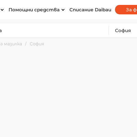
Помощни средства
Списание Daibau
За 
а мазилка
София