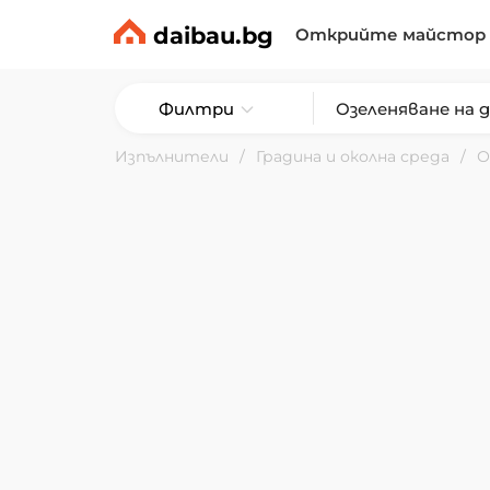
daibau.bg
Открийте майстор
Филтри
Изпълнители
Градина и околна среда
О