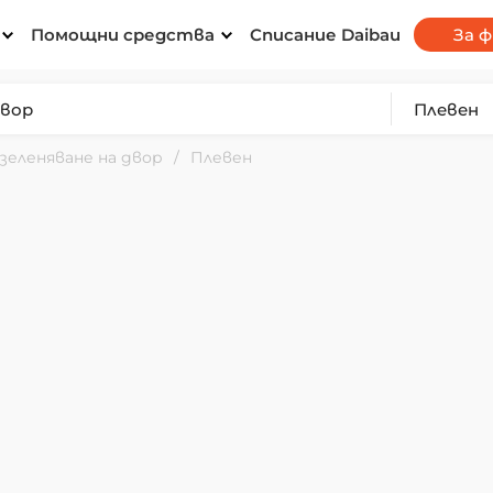
Помощни средства
Списание Daibau
За 
зеленяване на двор
Плевен