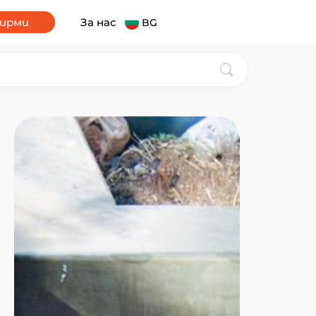
фирми
За нас
BG