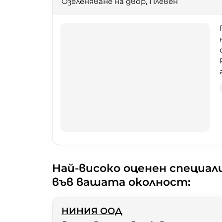
Озеленяване на двор, Плевен
Най-високо оценен специал
във вашата околност:
НИНИЯ ООД