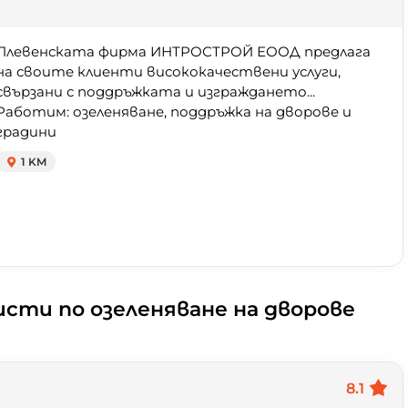
Плевенската фирма ИНТРОСТРОЙ ЕООД предлага
на своите клиенти висококачествени услуги,
свързани с поддръжката и изграждането...
Работим: озеленяване, поддръжка на дворове и
градини
1 KM
исти по озеленяване на дворове
8.1