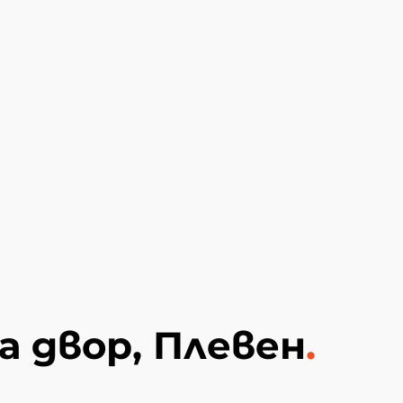
а двор, Плевен
.