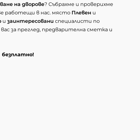
ване на дворове
? Събрахме и проверихме
ве работещи в нас. място
Плевен
и
о
и
заинтересовани
специалисти по
 вас за преглед, предварителна сметка и
и безплатно!