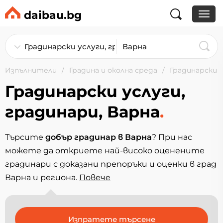
daibau.bg
Изпълнители
Градина и околна среда
Градинарски у
Градинарски услуги,
градинари, Варна
.
Търсите
добър градинар в Варна
? При нас
можете да откриете най-високо оценените
градинари с доказани препоръки и оценки в град
Варна и региона.
Повечe