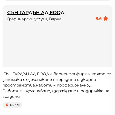
СЪН ГАРДЪН ЛД ЕООД
8.6
Градинарски услуги, Варна
СЪН ГАРДЪН ЛД ЕООД e варненска фирма, която се
занимава с озеленяване на градини и дворни
пространства.Работим професионално,...
Работим: озеленяване, изграждане и поддръжка на
градини
1.3 KM