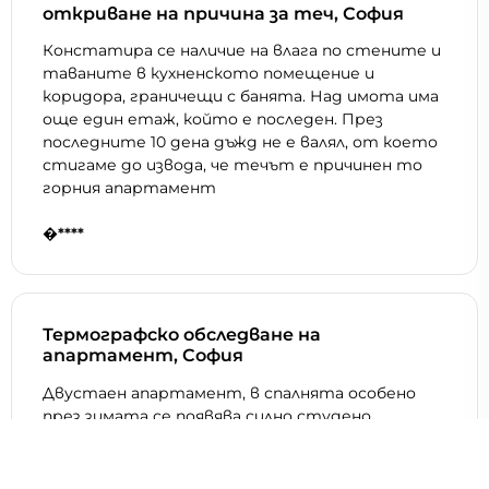
откриване на причина за теч, София
Констатира се наличие на влага по стените и
таваните в кухненското помещение и
коридора, граничещи с банята. Над имота има
още един етаж, който е последен. През
последните 10 дена дъжд не е валял, от което
стигаме до извода, че течът е причинен то
горния апартамент
�****
Термографско обследване на
апартамент, София
Двустаен апартамент, в спалнята особено
през зимата се появява силно студено
течение на въздуха откъм прозореца и едната
страна и искам да го елиминирам, но не знам
каква е причината за него. Намира се на