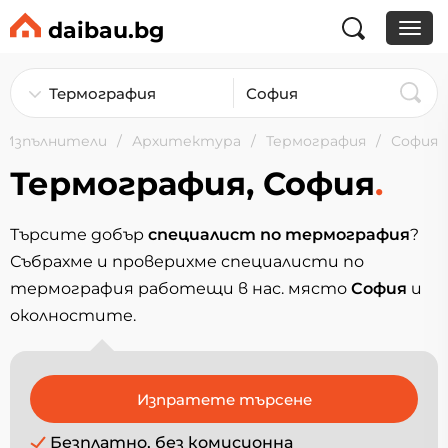
daibau.bg
Изпълнители
Архитектура
Термография
София
Термография, София
.
Търсите добър
специалист по термография
?
Събрахме и проверихме специалисти по
термография работещи в нас. място
София
и
околностите.
Безплатно, без комисионна